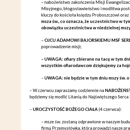
– nabożeństwo zakończenia Misji Ewangelizacy
Misyjnego, błogosławieństwo i modlitwa posłan
kluczy do kościoła księdzu Proboszczowi oraz
msza św., co oznacza, że uczestnictwo w t
obowiązku uczestnictwa w niedzielnej mszy
–
OJCU ADAMOWI BAJORSKIEMU MSF SER
poprowadzenie misji;
– UWAGA: ofiary zbierane na tacę w tym dn
wszystkim ofiarodawcom dziękujemy za hojn
–
UWAGA: nie będzie w tym dniu mszy św. o g
– W czerwcu zapraszamy codziennie na
NABOŻEŃ
będziemy się modlić Litanią do Najświętszego Serca
–
UROCZYSTOŚĆ BOŻEGO CIAŁA
(4 czerwca):
– msze św. zostaną odprawione w naszym buduj
firmą Przemysłówka, która prowadzi nasze pra