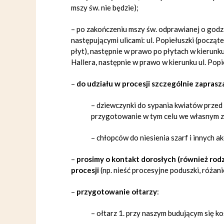
mszy św. nie będzie);
– po zakończeniu mszy św. odprawianej o godz
następującymi ulicami: ul. Popiełuszki (początek
płyt), następnie w prawo po płytach w kierunku
Hallera, następnie w prawo w kierunku ul. Popie
–
do udziału w procesji szczególnie zaprasz
– dziewczynki do sypania kwiatów prze
przygotowanie w tym celu we własnym za
– chłopców do niesienia szarf i innych a
–
prosimy o kontakt dorosłych (również rodz
procesji
(np. nieść procesyjne poduszki, różanie
–
przygotowanie ołtarzy
:
– ołtarz 1. przy naszym budującym się ko