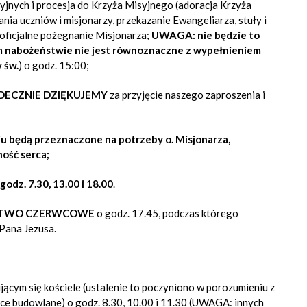
jnych i procesja do Krzyża Misyjnego (adoracja Krzyża
ia uczniów i misjonarzy, przekazanie Ewangeliarza, stuły i
 oficjalne pożegnanie Misjonarza;
UWAGA: nie będzie to
ym nabożeństwie nie jest równoznaczne z wypełnieniem
 św.
) o godz. 15:00;
DECZNIE DZIĘKUJEMY
za przyjęcie naszego zaproszenia i
iu będą przeznaczone na potrzeby o. Misjonarza,
ość serca;
odz. 7.30, 13.00 i 18.00
.
STWO CZERWCOWE
o godz. 17.45, podczas którego
 Pana Jezusa.
ącym się kościele
(ustalenie to poczyniono w porozumieniu z
ce budowlane) o godz. 8.30, 10.00 i 11.30 (UWAGA: innych