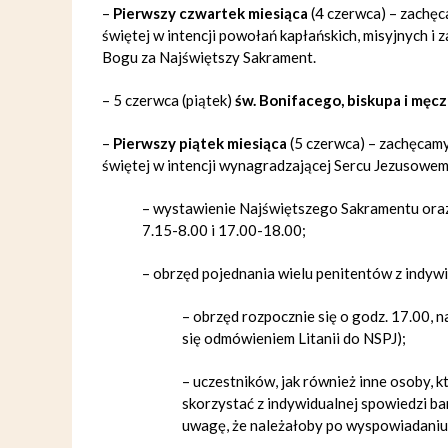
–
Pierwszy czwartek miesiąca
(4 czerwca) –
zachęc
świętej w intencji powołań kapłańskich, misyjnych i 
Bogu za Najświętszy Sakrament.
– 5 czerwca (piątek)
św. Bonifacego, biskupa i męc
–
Pierwszy piątek miesiąca
(5 czerwca) – zachęcamy
świętej w intencji wynagradzającej Sercu Jezusowem
– wystawienie Najświętszego Sakramentu oraz 
7.15-8.00 i 17.00-18.00;
– obrzęd pojednania wielu penitentów z indy
– obrzęd rozpocznie się o godz. 17.00, 
się odmówieniem Litanii do NSPJ);
– uczestników, jak również inne osoby, k
skorzystać z indywidualnej spowiedzi ba
uwagę, że należałoby po wyspowiadaniu 