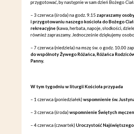
przygotować, by następnie w sam dzień Bożego Ciała
– 3 czerwca (środa) na godz. 9.15
zapraszamy osoby
i przygotowaniu naszego kościoła do Bożego Ciała
rekreacyjne
(kawa, herbata, napoje, słodkości, dziel
również zapraszamy. Jednocześnie dziękujemy osobo
– 7 czerwca (niedziela) na mszę św. o godz. 10.00 
do
wspólnoty Żywego Różańca, Różańca Rodziców i
Panny.
W tym tygodniu w liturgii Kościoła przypada
– 1 czerwca (poniedziałek)
wspomnienie św. Justyn
– 3 czerwca (środa)
wspomnienie Świętych męczenn
– 4 czerwca (czwartek)
Uroczystość Najświętszego C