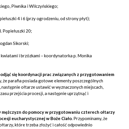
skiego, Piwnika i Wilczyńskiego;
iełuszki 4 i 6 (przy ogrodzeniu, od strony płyt);
l. Popiełuszki 20;
Bogdan Sikorski
;
kwiatami i brzózkami –
koordynatorka p. Monika
podjąć się koordynacji prac związanych z przygotowaniem
, że parafia posiada gotowe elementy poszczególnych
ć, następnie ołtarze ustawić w wyznaczonych miejscach,
asu przejścia procesji, a następnie uprzątnąć i
 mężczyzn do pomocy w przygotowaniu czterech ołtarzy
cesji eucharystycznej w Boże Ciało
. Przypominamy, że
łtarzy, które trzeba złożyć i całość odpowiednio