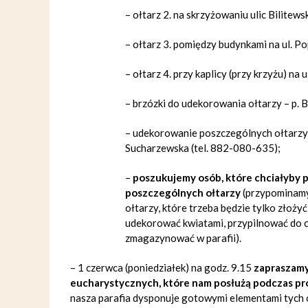
– ołtarz 2. na skrzyżowaniu ulic Bilitew
– ołtarz 3. pomiędzy budynkami na ul. Pop
– ołtarz 4. przy kaplicy (przy krzyżu) na u
– brzózki do udekorowania ołtarzy –
p. 
– udekorowanie poszczególnych ołtarzy 
Sucharzewska
(tel. 882-080-635);
–
poszukujemy osób, które chciałyby 
poszczególnych ołtarzy
(przypominamy
ołtarzy, które trzeba będzie tylko złoży
udekorować kwiatami, przypilnować do cz
zmagazynować w parafii).
– 1 czerwca (poniedziałek) na godz. 9.15
zapraszamy
eucharystycznych, które nam posłużą podczas pro
nasza parafia dysponuje gotowymi elementami tych o