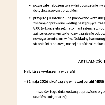
pozostałe nabożeństwa w dni powszednie i w 
dotychczasowym porządkiem;
przyjęte już intencje – na planowane wcześniej
zostaną odprawione według następującej zasad
8.00 (w koncelebrze), natomiast intencje z god
zainteresowanym takie rozwiązanie nie odpowi
nowego terminu mszy św. Dokładny harmonogra
stronie internetowej naszej parafii (zakładka: i
AKTUALNOŚCI 
Najbliższe wydarzenia w parafii
–
31 maja 2026 r. kończą się w naszej parafii M
– msze św. tego dnia zostaną odprawione o god
uczniów i misjonarzy);