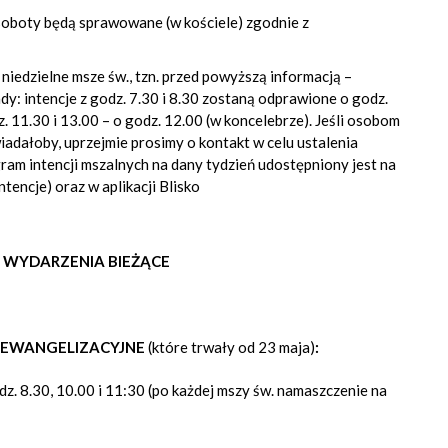
soboty będą sprawowane (w kościele) zgodnie z
 niedzielne msze św., tzn. przed powyższą informacją –
y: intencje z godz. 7.30 i 8.30 zostaną odprawione o godz.
z. 11.30 i 13.00 – o godz. 12.00 (w koncelebrze). Jeśli osobom
adałoby, uprzejmie prosimy o kontakt w celu ustalenia
m intencji mszalnych na dany tydzień udostępniony jest na
ntencje) oraz w aplikacji Blisko
I WYDARZENIA BIEŻĄCE
ISJE EWANGELIZACYJNE
(które trwały od 23 maja)
:
z. 8.30, 10.00 i 11:30 (po każdej mszy św. namaszczenie na