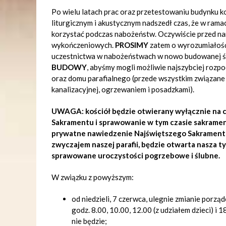
Po wielu latach prac oraz przetestowaniu budynku k
liturgicznym i akustycznym nadszedł czas, że w ra
korzystać podczas nabożeństw. Oczywiście przed na
wykończeniowych.
PROSIMY
zatem o wyrozumiałoś
uczestnictwa w nabożeństwach w nowo budowanej św
BUDOWY
, abyśmy mogli możliwie najszybciej rozpo
oraz domu parafialnego (przede wszystkim związane 
kanalizacyjnej, ogrzewaniem i posadzkami).
UWAGA: kościół będzie otwierany wyłącznie na c
Sakramentu i sprawowanie w tym czasie sakrament
prywatne nawiedzenie Najświętszego Sakramentu
zwyczajem naszej parafii, będzie otwarta nasza 
sprawowane uroczystości pogrzebowe i ślubne.
W związku z powyższym:
od niedzieli, 7 czerwca, ulegnie zmianie porzą
godz. 8.00, 10.00, 12.00 (z udziałem dzieci) i
nie będzie;