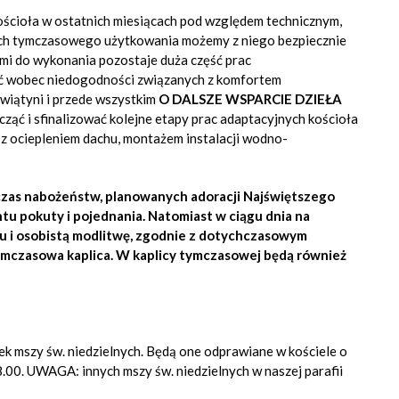
ościoła w ostatnich miesiącach pod względem technicznym,
mach tymczasowego użytkowania możemy z niego bezpiecznie
mi do wykonania pozostaje duża część prac
ć wobec niedogodności związanych z komfortem
iątyni i przede wszystkim
O DALSZE WSPARCIE DZIEŁA
cząć i sfinalizować kolejne etapy prac adaptacyjnych kościoła
z ociepleniem dachu, montażem instalacji wodno-
zas nabożeństw, planowanych adoracji Najświętszego
u pokuty i pojednania. Natomiast w ciągu dnia na
 i osobistą modlitwę, zgodnie z dotychczasowym
tymczasowa kaplica. W kaplicy tymczasowej będą również
dek mszy św. niedzielnych. Będą one odprawiane w kościele o
 18.00. UWAGA: innych mszy św. niedzielnych w naszej parafii