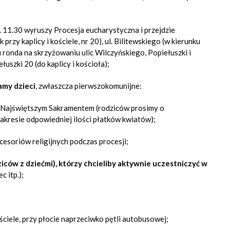
. 11.30 wyruszy Procesja eucharystyczna i
przejdzie
 przy kaplicy i kościele, nr 20), ul. Bilitewskiego (w kierunku
 ronda na skrzyżowaniu ulic Wilczyńskiego, Popiełuszki i
łuszki 20 (do kaplicy i kościoła);
amy dzieci
, zwłaszcza pierwszokomunijne:
d Najświętszym Sakramentem (rodziców prosimy o
kresie odpowiedniej ilości płatków kwiatów);
kcesoriów religijnych podczas procesji;
iców z dziećmi), którzy chcieliby aktywnie uczestniczyć w
c itp.);
ściele, przy płocie naprzeciwko pętli autobusowej
;