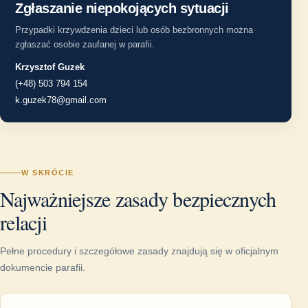
Zgłaszanie niepokojących sytuacji
Przypadki krzywdzenia dzieci lub osób bezbronnych można
zgłaszać osobie zaufanej w parafii.
Krzysztof Guzek
(+48) 503 794 154
k.guzek78@gmail.com
W SKRÓCIE
Najważniejsze zasady bezpiecznych
relacji
Pełne procedury i szczegółowe zasady znajdują się w oficjalnym
dokumencie parafii.