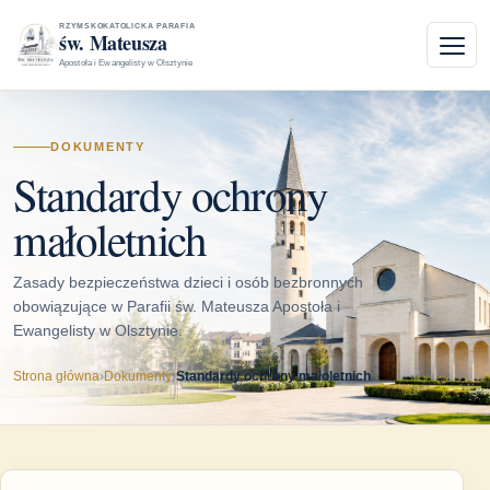
RZYMSKOKATOLICKA PARAFIA
św. Mateusza
Apostoła i Ewangelisty w Olsztynie
DOKUMENTY
Standardy ochrony
małoletnich
Zasady bezpieczeństwa dzieci i osób bezbronnych
obowiązujące w Parafii św. Mateusza Apostoła i
Ewangelisty w Olsztynie.
Strona główna
›
Dokumenty
›
Standardy ochrony małoletnich