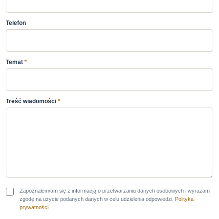
Telefon
Temat
*
Treść wiadomości
*
Zapoznałem/am się z informacją o przetwarzaniu danych osobowych i wyrażam
zgodę na użycie podanych danych w celu udzielenia odpowiedzi.
Polityka
prywatności
.