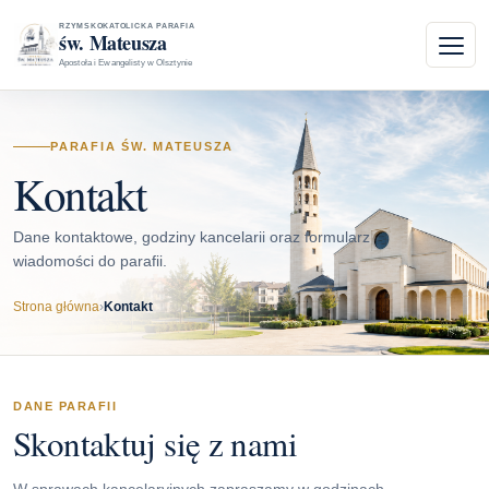
RZYMSKOKATOLICKA PARAFIA
św. Mateusza
Apostoła i Ewangelisty w Olsztynie
PARAFIA ŚW. MATEUSZA
Kontakt
Dane kontaktowe, godziny kancelarii oraz formularz
wiadomości do parafii.
Strona główna
›
Kontakt
DANE PARAFII
Skontaktuj się z nami