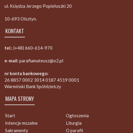
ul. Księdza Jerzego Popiełuszki 20
10-693 Olsztyn.
KONTAKT
tel.:
(+48) 660-614-970
e-mail:
parafiamateusz@o2.pl
nr konta bankowego:
26 8857 0002 3014 0187 4519 0001
Warmiński Bank Spółdzielczy
MAPA STRONY
Start
Ogłoszenia
Intencje mszalne
Liturgia
Sakramenty
O parafii