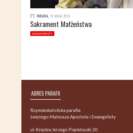
PARAFIA
,
10 MAJA 2015
Sakrament Małżeństwa
SAKRAMENTY
ADRES PARAFII
Rzymskokatolicka parafia
świętego Mateusza Apostoła i Ewangelisty
ul. Księdza Jerzego Popiełuszki 20