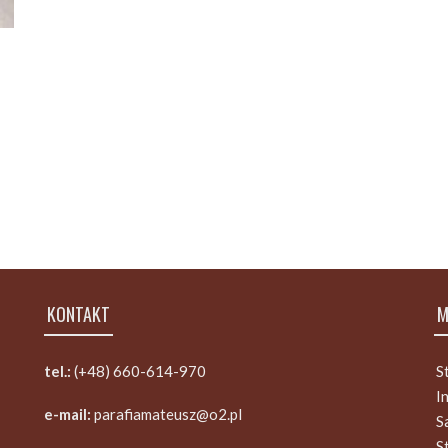
KONTAKT
M
tel.:
(+48) 660-614-970
S
I
e-mail:
parafiamateusz@o2.pl
S
S