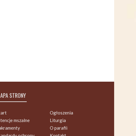
APA STRONY
tart
Ogłoszenia
ntencje mszalne
Liturgia
akramenty
O parafii
tandardy ochrony
Kontakt