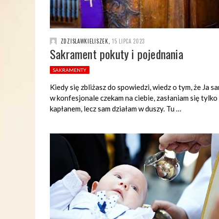
ZDZISLAWKIELISZEK
,
15 LIPCA 2023
Sakrament pokuty i pojednania
SAKRAMENTY
Kiedy się zbliżasz do spowiedzi, wiedz o tym, że Ja s
w konfesjonale czekam na ciebie, zasłaniam się tylko
kapłanem, lecz sam działam w duszy. Tu …