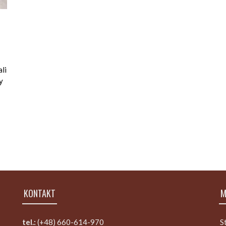
li
y
KONTAKT
M
tel.:
(+48) 660-614-970
S