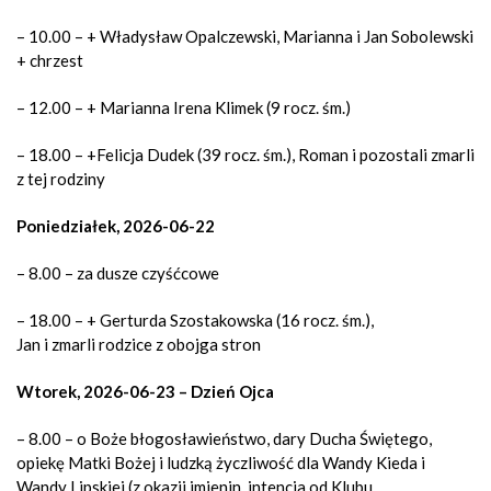
– 10.00 – + Władysław Opalczewski, Marianna i Jan Sobolewski
+ chrzest
– 12.00 – + Marianna Irena Klimek (9 rocz. śm.)
– 18.00 – +Felicja Dudek (39 rocz. śm.), Roman i pozostali zmarli
z tej rodziny
Poniedziałek, 2026-06-22
– 8.00 – za dusze czyśćcowe
– 18.00 – + Gerturda Szostakowska (16 rocz. śm.),
Jan i zmarli rodzice z obojga stron
Wtorek, 2026-06-23 – Dzień Ojca
– 8.00 – o Boże błogosławieństwo, dary Ducha Świętego,
opiekę Matki Bożej i ludzką życzliwość dla Wandy Kieda i
Wandy Lipskiej (z okazji imienin, intencja od Klubu