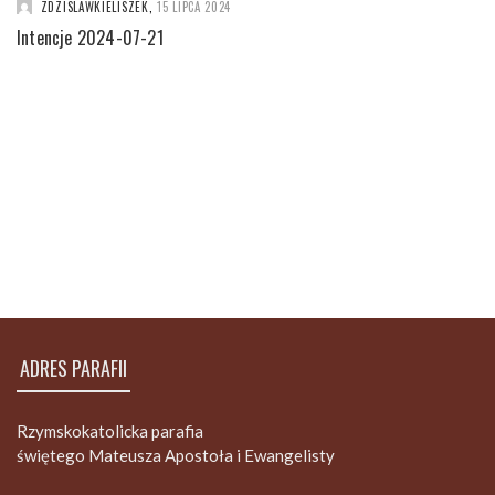
ZDZISLAWKIELISZEK
,
15 LIPCA 2024
Intencje 2024-07-21
ADRES PARAFII
Rzymskokatolicka parafia
świętego Mateusza Apostoła i Ewangelisty