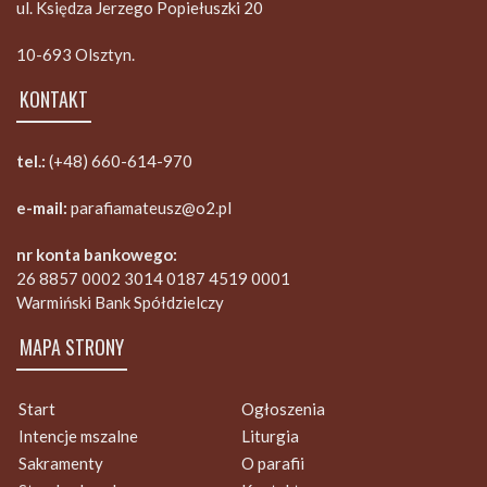
ul. Księdza Jerzego Popiełuszki 20
10-693 Olsztyn.
KONTAKT
tel.:
(+48) 660-614-970
e-mail:
parafiamateusz@o2.pl
nr konta bankowego:
26 8857 0002 3014 0187 4519 0001
Warmiński Bank Spółdzielczy
MAPA STRONY
Start
Ogłoszenia
Intencje mszalne
Liturgia
Sakramenty
O parafii