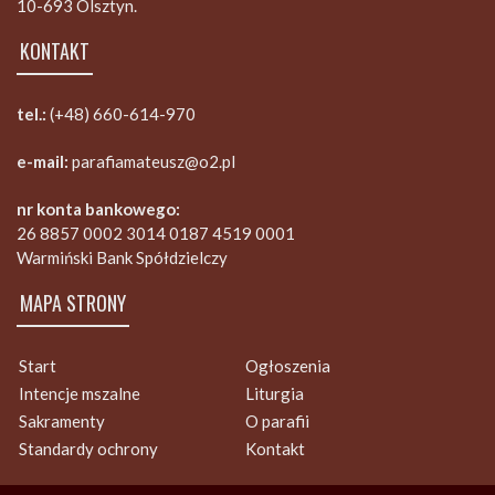
10-693 Olsztyn.
KONTAKT
tel.:
(+48) 660-614-970
e-mail:
parafiamateusz@o2.pl
nr konta bankowego:
26 8857 0002 3014 0187 4519 0001
Warmiński Bank Spółdzielczy
MAPA STRONY
Start
Ogłoszenia
Intencje mszalne
Liturgia
Sakramenty
O parafii
Standardy ochrony
Kontakt