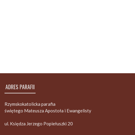
ADRES PARAFII
Rzymskokatolicka parafia
świętego Mateusza Apostoła i Ewangelisty
ul. Księdza Jerzego Popiełuszki 20