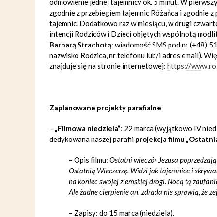
odmówienie jednej tajemnicy ok. 5 minut. W pierwsz
zgodnie z przebiegiem tajemnic Różańca i zgodnie
tajemnic. Dodatkowo raz w miesiącu, w drugi czwarte
intencji Rodziców i Dzieci objętych wspólnotą modl
Barbarą Strachotą
: wiadomość SMS pod nr (+48) 5
nazwisko Rodzica, nr telefonu lub/i adres email). W
znajduje się na stronie internetowej:
https://www.ro
Zaplanowane projekty parafialne
–
„Filmowa niedziela”
: 22 marca (wyjątkowo IV nied
dedykowana naszej parafii
projekcja filmu „Ostatn
– Opis filmu:
Ostatni wieczór Jezusa poprzedzając
Ostatnią Wieczerzę. Widzi jak tajemnice i skry
na koniec swojej ziemskiej drogi. Nocą tą zaufan
Ale żadne cierpienie ani zdrada nie sprawią, że zej
– Zapisy: do 15 marca (niedziela).