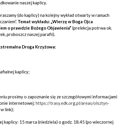
dkowanie naszej kaplicy.
apraszamy (do kaplicy) na kolejny wykład otwarty w ramach
czaniem”.
Temat wykładu: „Wierzę w Boga Ojca
iem o prawdzie Bożego Objawienia”
(prelekcja potrwa ok.
ek, proboszcz naszej parafii).
kstremalna Droga Krzyżowa:
fialnej kaplicy;
eniu prosimy o zapoznanie się ze szczegółowymi informacjami
onie internetowej:
https://trasy.edk.org.pl/areas/olsztyn-
w link);
j kaplicy: 15 marca (niedziela) o godz. 18.45 (po wieczornej