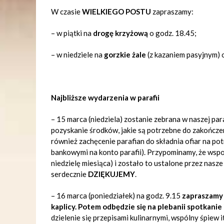
W czasie
WIELKIEGO POSTU
zapraszamy:
– w piątki na
drogę krzyżową
o godz. 18.45;
– w niedziele na
gorzkie żale
(z kazaniem pasyjnym) o
Najbliższe wydarzenia w parafii
– 15 marca (niedziela) zostanie zebrana w naszej para
pozyskanie środków, jakie są potrzebne do zakończe
również zachęcenie parafian do składnia ofiar na pot
bankowymi na konto parafii).
Przypominamy, że wspom
niedzielę miesiąca) i zostało to ustalone przez nas
serdecznie
DZIĘKUJEMY
.
– 16 marca (poniedziałek) na godz. 9.15
zapraszamy 
kaplicy. Potem odbędzie się na plebanii spotkani
dzielenie się przepisami kulinarnymi, wspólny śpiew 