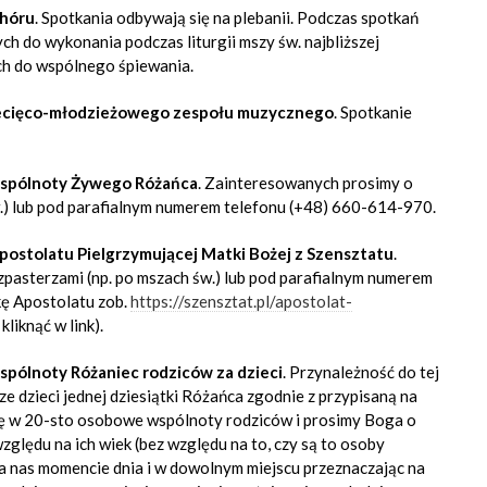
chóru
. Spotkania odbywają się na plebanii. Podczas spotkań
ch do wykonania podczas liturgii mszy św. najbliższej
ych do wspólnego śpiewania.
iecięco-młodzieżowego zespołu muzycznego
. Spotkanie
wspólnoty Żywego Różańca
. Zainteresowanych prosimy o
w.) lub pod parafialnym numerem telefonu (+48) 660-614-970.
ostolatu Pielgrzymującej Matki Bożej z Szensztatu
.
pasterzami (np. po mszach św.) lub pod parafialnym numerem
ę Apostolatu zob.
https://szensztat.pl/apostolat-
kliknąć w link).
pólnoty Różaniec rodziców za dzieci
. Przynależność do tej
 dzieci jednej dziesiątki Różańca zgodnie z przypisaną na
się w 20-sto osobowe wspólnoty rodziców i prosimy Boga o
zględu na ich wiek (bez względu na to, czy są to osoby
a nas momencie dnia i w dowolnym miejscu przeznaczając na