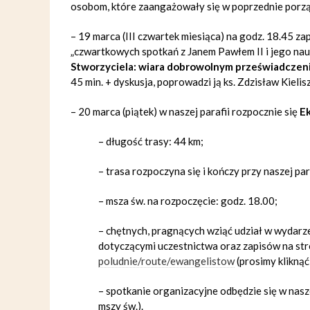
osobom, które zaangażowały się w poprzednie porzą
– 19 marca (III czwartek miesiąca) na godz. 18.45 z
„czwartkowych spotkań z Janem Pawłem II i jego nau
Stworzyciela: wiara dobrowolnym przeświadczen
45 min. + dyskusja, poprowadzi ją ks. Zdzisław Kielisz
–
20 marca (piątek) w naszej parafii rozpocznie się
E
–
długość trasy: 44 km;
–
trasa rozpoczyna się i kończy przy naszej para
–
msza św. na rozpoczęcie: godz. 18.00;
–
chętnych, pragnących wziąć udział w wydarz
dotyczącymi uczestnictwa oraz zapisów na str
poludnie/route/ewangelistow
(prosimy kliknąć 
–
spotkanie organizacyjne odbędzie się w nasze
mszy św.)
.