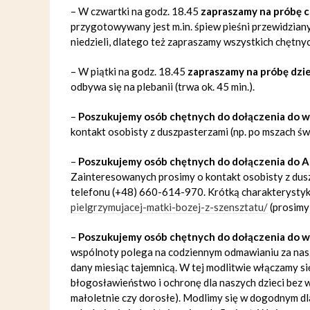
– W czwartki na godz. 18.45
zapraszamy na próbę 
przygotowywany jest m.in. śpiew pieśni przewidziany
niedzieli, dlatego też zapraszamy wszystkich chętn
– W piątki na godz. 18.45
zapraszamy na próbę dz
odbywa się na plebanii (trwa ok. 45 min.).
–
Poszukujemy osób chętnych do dołączenia do 
kontakt osobisty z duszpasterzami (np. po mszach ś
–
Poszukujemy osób chętnych do dołączenia do Ap
Zainteresowanych prosimy o kontakt osobisty z dusz
telefonu (+48) 660-614-970. Krótką charakterystyk
pielgrzymujacej-matki-bozej-z-szensztatu/
(prosimy 
–
Poszukujemy osób chętnych do dołączenia do ws
wspólnoty polega na codziennym odmawianiu za nasze
dany miesiąc tajemnicą. W tej modlitwie włączamy 
błogosławieństwo i ochronę dla naszych dzieci bez w
małoletnie czy dorosłe). Modlimy się w dogodnym dl