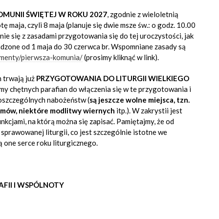
OMUNII ŚWIĘTEJ W ROKU 2027
, zgodnie z wieloletnią
tę maja, czyli 8 maja (planuje się dwie msze św.: o godz. 10.00
ie się z zasadami przygotowania się do tej uroczystości, jak
adzone od 1 maja do 30 czerwca br. Wspomniane zasady są
ramenty/pierwsza-komunia/
(prosimy kliknąć w link).
h trwają już
PRZYGOTOWANIA DO LITURGII WIELKIEGO
my chętnych parafian do włączenia się w te przygotowania i
poszczególnych nabożeństw (
są jeszcze wolne miejsca, tzn.
almów, niektóre modlitwy wiernych
itp.). W zakrystii jest
kcjami, na którą można się zapisać. Pamiętajmy, że od
prawowanej liturgii, co jest szczególnie istotne we
 one serce roku liturgicznego.
AFII I WSPÓLNOTY