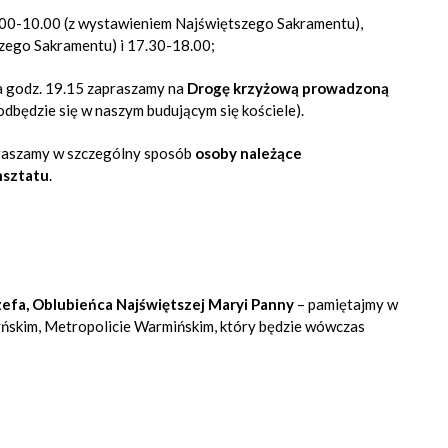
.00-10.00 (z wystawieniem Najświętszego Sakramentu),
szego Sakramentu)
i 17.30-18.00;
na godz. 19.15 zapraszamy na
Drogę krzyżową prowadzoną
dbędzie się w naszym budującym się kościele
).
apraszamy w szczególny sposób
osoby należące
nsztatu
.
zefa, Oblubieńca Najświętszej Maryi Panny
– pamiętajmy w
zyńskim, Metropolicie Warmińskim, który będzie wówczas