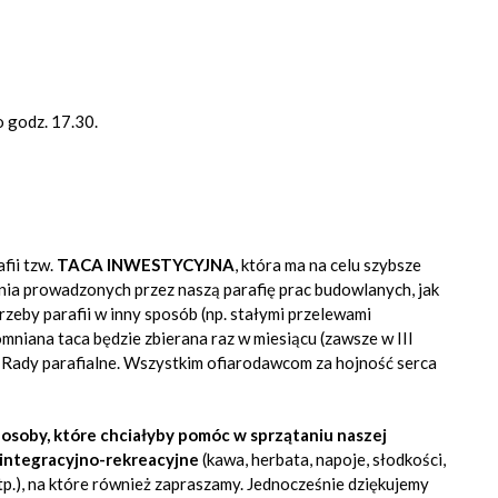
 godz. 17.30.
fii tzw.
TACA INWESTYCYJNA
, która
ma na celu szybsze
nia prowadzonych przez naszą parafię prac budowlanych, jak
rzeby parafii w inny sposób (np. stałymi przelewami
niana taca będzie zbierana raz w miesiącu (zawsze w III
ze Rady parafialne. Wszystkim ofiarodawcom za hojność serca
osoby, które chciałyby pomóc w sprzątaniu naszej
e integracyjno-rekreacyjne
(kawa, herbata, napoje, słodkości,
itp.), na które również zapraszamy. Jednocześnie dziękujemy