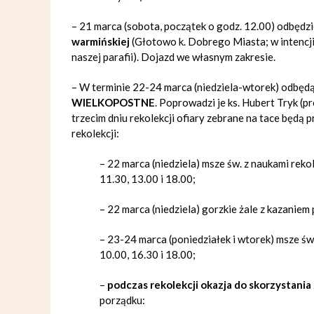
–
21 marca (sobota, początek o godz. 12.00) odbędzi
warmińskiej
(Głotowo k. Dobrego Miasta; w intencji
naszej parafii). Dojazd we własnym zakresie.
– W terminie 22-24 marca (niedziela-wtorek) odbędą 
WIELKOPOSTNE
.
Poprowadzi je
ks. Hubert Tryk (
trzecim dniu rekolekcji ofiary zebrane na tace będą
rekolekcji:
–
22 marca (niedziela) msze św. z naukami reko
11.30, 13.00 i 18.00;
–
22 marca (niedziela) gorzkie żale z kazaniem
–
23-24 marca (poniedziałek i wtorek) msze św
10.00, 16.30 i 18.00;
–
podczas rekolekcji okazja do skorzystania
porządku: