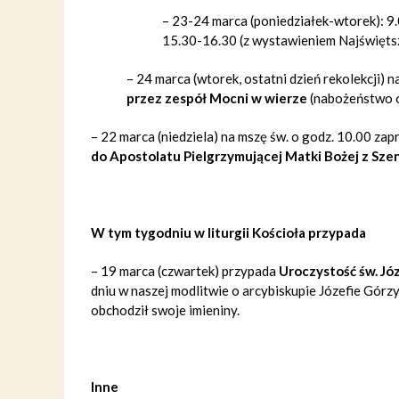
–
23-24 marca (poniedziałek-wtorek): 9
15.30-16.30
(z wystawieniem Najświęt
–
24 marca (wtorek, ostatni dzień rekolekcji) 
przez zespół Mocni w wierze
(
nabożeństwo o
–
22 marca (niedziela) na mszę św. o godz. 10.00 z
do
Apostolatu Pielgrzymującej Matki Bożej z Sze
W tym tygodniu w liturgii Kościoła przypada
– 19 marca (czwartek) przypada
Uroczystość św. Jó
dniu w naszej modlitwie o arcybiskupie Józefie Gór
obchodził swoje imieniny.
Inne