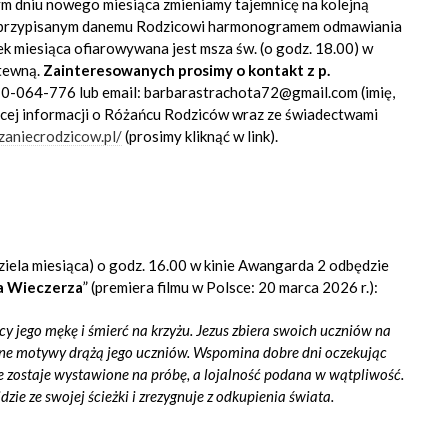
ym dniu nowego miesiąca zmieniamy tajemnicę na kolejną
 z przypisanym danemu Rodzicowi harmonogramem odmawiania
k miesiąca ofiarowywana jest msza św. (o godz. 18.00) w
itewną.
Zainteresowanych prosimy o kontakt z p.
10-064-776 lub email: barbarastrachota72@gmail.com (imię,
ięcej informacji o Różańcu Rodziców wraz ze świadectwami
zaniecrodzicow.pl/
(prosimy kliknąć w link).
ziela miesiąca) o godz. 16.00 w kinie Awangarda 2 odbędzie
ia Wieczerza
” (premiera filmu w Polsce: 20 marca 2026 r.):
y jego mękę i śmierć na krzyżu. Jezus zbiera swoich uczniów na
wane motywy drążą jego uczniów. Wspomina dobre dni oczekując
ie zostaje wystawione na próbę, a lojalność podana w wątpliwość.
dzie ze swojej ścieżki i zrezygnuje z odkupienia świata.