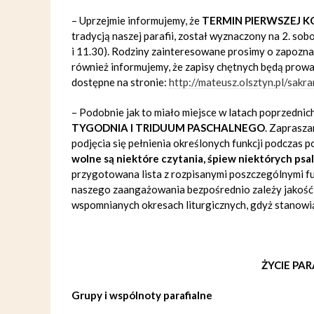
–
Uprzejmie informujemy, że
TERMIN PIERWSZEJ K
tradycją naszej parafii, został wyznaczony na 2. sobo
i 11.30). Rodziny zainteresowane prosimy o zapoznan
również informujemy, że zapisy chętnych będą prow
dostępne na stronie:
http://mateusz.olsztyn.pl/sak
–
Podobnie jak to miało miejsce w latach poprzednic
TYGODNIA I TRIDUUM PASCHALNEGO
. Zaprasza
podjęcia się pełnienia określonych funkcji podczas 
wolne są niektóre czytania, śpiew niektórych ps
przygotowana lista z rozpisanymi poszczególnymi fun
naszego zaangażowania bezpośrednio zależy jakość s
wspomnianych okresach liturgicznych, gdyż stanowią
ŻYCIE PAR
Grupy i wspólnoty parafialne