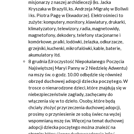
misjonarzy z naszej archidiecezji (ks. Jacka
Kryszaka w Brazylii, ks. Andrzeja Migrałę w Boliwii
i ks. Piotra Pagę w Ekwadorze). Elektrośmieci to
zużyte: komputery, monitory, klawiatury, drukarki,
klimatyzatory, telewizory, radia, magnetowidy,
magnetofony, dekodery, telefony stacjonarne i
komórkowe, pralki, lodówki, żelazka, odkurzacze,
grzejniki, kuchenki, mikrofalówki, kable, baterie,
akumulatory itd.
8 grudnia (Uroczystość Niepokalanego Poczęcia
Najświętszej Maryi Panny w 2 Niedzielę Adwentu)
na mszy św. o godz. 10.00 odbędzie się
również
obrzęd duchowej adopcji dziecka poczętego
. W
trosce o nienarodzone dzieci, które znajdują się w
niebezpieczeństwie zagłady, zachęcamy do
włączenia się w to dzieło. Osoby, które będą
chciały złożyć przyrzeczenia duchowej adopcji,
prosimy o przyniesienie ze sobą świec na wyżej
wspomnianą mszę św. Więcej na temat duchowej
adopcji dziecka poczętego można znaleźć na
stronie:
https://www.duchowaadopcja.info/