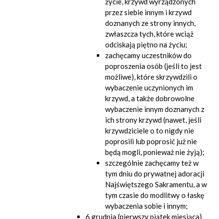
życie, krzywd wyrządzonych
przez siebie innym i krzywd
doznanych ze strony innych,
zwłaszcza tych, które wciąż
odciskają piętno na życiu;
zachęcamy uczestników do
poproszenia osób (jeśli to jest
możliwe), które skrzywdzili o
wybaczenie uczynionych im
krzywd, a także dobrowolne
wybaczenie innym doznanych z
ich strony krzywd (nawet, jeśli
krzywdziciele o to nigdy nie
poprosili lub poprosić już nie
będą mogli, ponieważ nie żyją);
szczególnie zachęcamy też w
tym dniu do prywatnej adoracji
Najświętszego Sakramentu, a w
tym czasie do modlitwy o łaskę
wybaczenia sobie i innym;
6 grudnia (pierwszy piątek miesiąca)