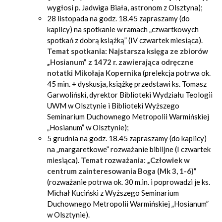
wygłosi p. Jadwiga Biała, astronom z Olsztyna);
28 listopada na godz. 18.45 zapraszamy (do
kaplicy) na spotkanie w ramach „czwartkowych
spotkań z dobrą książką” (IV czwartek miesiąca).
Temat spotkania: Najstarsza księga ze zbiorów
„Hosianum” z 1472 r. zawierająca odręczne
notatki Mikołaja Kopernika
(prelekcja potrwa ok.
45 min. + dyskusja, książkę przedstawi ks. Tomasz
Garwoliński, dyrektor Biblioteki Wydziału Teologii
UWM w Olsztynie i Biblioteki Wyższego
Seminarium Duchownego Metropolii Warmińskiej
„Hosianum” w Olsztynie);
5 grudnia na godz. 18.45 zapraszamy (do kaplicy)
na „margaretkowe” rozważanie biblijne (I czwartek
miesiąca).
Temat rozważania: „Człowiek w
centrum zainteresowania Boga (Mk 3, 1-6)”
(rozważanie potrwa ok. 30 m.in. i poprowadzi je ks.
Michał Kuciński z Wyższego Seminarium
Duchownego Metropolii Warmińskiej „Hosianum”
w Olsztynie).