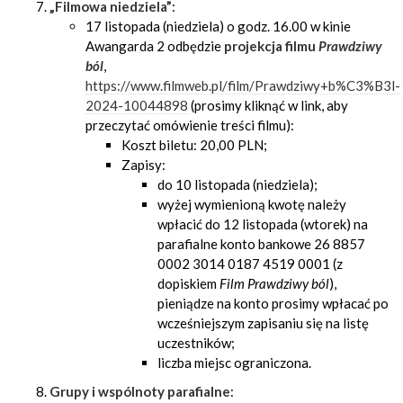
„Filmowa niedziela”
:
17 listopada (niedziela) o godz. 16.00 w kinie
Awangarda 2 odbędzie
projekcja filmu
Prawdziwy
ból
,
https://www.filmweb.pl/film/Prawdziwy+b%C3%B3l-
2024-10044898
(prosimy kliknąć w link, aby
przeczytać omówienie treści filmu):
Koszt biletu: 20,00 PLN;
Zapisy:
do 10 listopada (niedziela);
wyżej wymienioną kwotę należy
wpłacić do 12 listopada (wtorek) na
parafialne konto bankowe 26 8857
0002 3014 0187 4519 0001 (z
dopiskiem
Film
Prawdziwy ból
),
pieniądze na konto prosimy wpłacać po
wcześniejszym zapisaniu się na listę
uczestników;
liczba miejsc ograniczona.
Grupy i wspólnoty parafialne
: