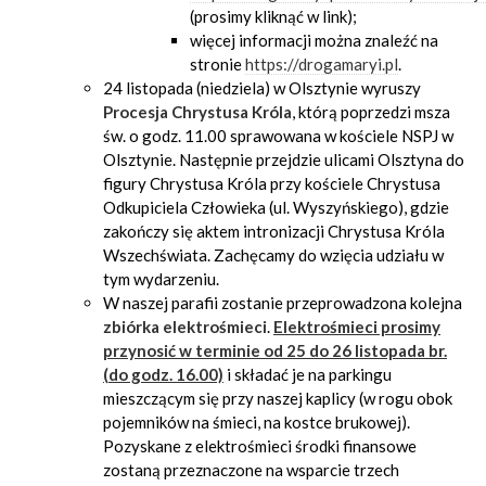
(prosimy kliknąć w link);
więcej informacji można znaleźć na
stronie
https://drogamaryi.pl
.
24 listopada (niedziela) w Olsztynie wyruszy
Procesja Chrystusa Króla
, którą poprzedzi msza
św. o godz. 11.00 sprawowana w kościele NSPJ w
Olsztynie. Następnie przejdzie ulicami Olsztyna do
figury Chrystusa Króla przy kościele Chrystusa
Odkupiciela Człowieka (ul. Wyszyńskiego), gdzie
zakończy się aktem intronizacji Chrystusa Króla
Wszechświata. Zachęcamy do wzięcia udziału w
tym wydarzeniu.
W naszej parafii zostanie przeprowadzona kolejna
zbiórka elektrośmieci
.
Elektrośmieci prosimy
przynosić w terminie od 25 do 26 listopada br.
(do godz. 16.00)
i składać je na parkingu
mieszczącym się przy naszej kaplicy (w rogu obok
pojemników na śmieci, na kostce brukowej).
Pozyskane z elektrośmieci środki finansowe
zostaną przeznaczone na wsparcie trzech