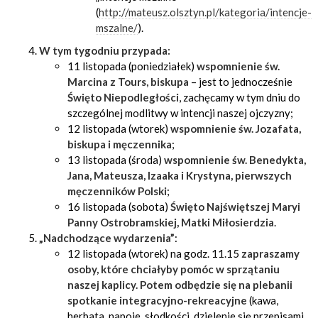
(
http://mateusz.olsztyn.pl/kategoria/intencje-
mszalne/
).
W tym tygodniu przypada:
11 listopada (poniedziałek)
wspomnienie św.
Marcina z Tours, biskupa
– jest to jednocześnie
Święto Niepodległości
, zachęcamy w tym dniu do
szczególnej modlitwy w intencji naszej ojczyzny;
12 listopada (wtorek)
wspomnienie św. Jozafata,
biskupa i męczennika
;
13 listopada (środa)
wspomnienie św. Benedykta,
Jana, Mateusza, Izaaka i Krystyna, pierwszych
męczenników Polski
;
16 listopada (sobota)
Święto Najświętszej Maryi
Panny Ostrobramskiej, Matki Miłosierdzia
.
„Nadchodzące wydarzenia”
:
12 listopada (wtorek) na godz. 11.15
zapraszamy
osoby, które chciałyby pomóc w sprzątaniu
naszej kaplicy. Potem odbędzie się na plebanii
spotkanie integracyjno-rekreacyjne
(kawa,
herbata, napoje, słodkości, dzielenie się przepisami