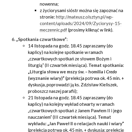
nowenna;
z życiorysami sióstr można się zapoznać na
stronie:
http://mateusz.olsztyn.pl/wp-
content/uploads/2024/09/Zyciorysy-15-
meczennic.pdf
(prosimy kliknąć w link).
„Spotkania czwartkowe”
:
14 listopada na godz. 18.45 zapraszamy (do
kaplicy) na kolejne spotkanie w ramach
„czwartkowych spotkań ze słowem Bożym i
liturgią” (II czwartek miesiąca).
Temat spotkania:
„Liturgia słowa we mszy św. – homilia i
Credo
(wyznanie wiary)”
(prelekcja potrwa ok. 45 min. +
dyskusja, poprowadzi ją ks. Zdzisław Kieliszek,
proboszcz naszej parafii);
21 listopada na godz. 18.45 zapraszamy (do
kaplicy) na kolejny wykład otwarty w ramach
„czwartkowych spotkań z Janem Pawłem II i jego
nauczaniem” (III czwartek miesiąca).
Temat
wykładu: „Jan Paweł II o relacjach nauki i wiary”
(prelekcja potrwa ok. 45 min. + dyskusja; prelekcję