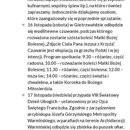
kulinarnymi, wspólny śpiew itp.), na które również
zapraszamy. Jednocześnie dziękujemy osobom,
które zaangażowały się w poprzednie sprzątanie.
16 listopada (sobota)
w Gietrzwałdzie odbędzie
się modlitewne czuwanie
, podczas którego
rozważona zostanie szósta boleść Matki Bożej
Bolesnej „Zdjęcie Ciała Pana Jezusa z Krzyża”.
Czuwanie jest ekspiacją za grzechy Polski i w jej
intencji. Program spotkania: 9.30 – różaniec, część
radosna, 10.00 – rozważanie boleści Matki Bożej
Bolesnej; 11.30 – różaniec, część bolesna; 12.00 –
msza św.; 14.00 – różaniec, części światła i
chwalebna, a także Koronka do Bożego
Miłosierdzia.
17 listopada (niedziela) przypada
VIII Światowy
Dzień Ubogich
– ustanowiony przez Ojca
Świętego Franciszka. Zgodnie z zarządzeniem
arcybiskupa Józefa Górzyńskiego Metropolity
Warmińskiego, w parafiach na terenie Archidiecezji
Warmińskiej odbędzie się
zbiórka do puszek ofiar
,