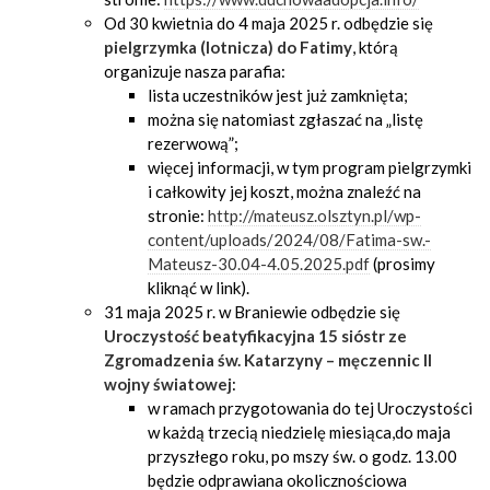
Od 30 kwietnia do 4 maja 2025 r. odbędzie się
pielgrzymka (lotnicza) do Fatimy
, którą
organizuje nasza parafia:
lista uczestników jest już zamknięta;
można się natomiast zgłaszać na „listę
rezerwową”;
więcej informacji, w tym program pielgrzymki
i całkowity jej koszt, można znaleźć na
stronie:
http://mateusz.olsztyn.pl/wp-
content/uploads/2024/08/Fatima-sw.-
Mateusz-30.04-4.05.2025.pdf
(prosimy
kliknąć w link).
31 maja 2025 r. w Braniewie odbędzie się
Uroczystość beatyfikacyjna
15 sióstr ze
Zgromadzenia św. Katarzyny – męczennic II
wojny światowej
:
w ramach przygotowania do tej Uroczystości
w każdą trzecią niedzielę miesiąca,do maja
przyszłego roku, po mszy św. o godz. 13.00
będzie odprawiana okolicznościowa