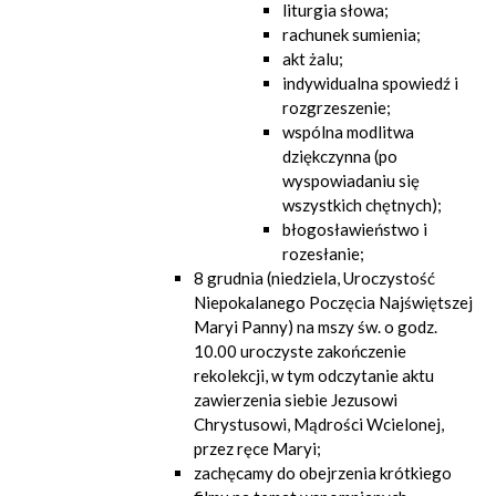
liturgia słowa;
rachunek sumienia;
akt żalu;
indywidualna spowiedź i
rozgrzeszenie;
wspólna modlitwa
dziękczynna (po
wyspowiadaniu się
wszystkich chętnych);
błogosławieństwo i
rozesłanie;
8 grudnia (niedziela, Uroczystość
Niepokalanego Poczęcia Najświętszej
Maryi Panny) na mszy św. o godz.
10.00 uroczyste zakończenie
rekolekcji, w tym odczytanie aktu
zawierzenia siebie Jezusowi
Chrystusowi, Mądrości Wcielonej,
przez ręce Maryi;
zachęcamy do obejrzenia krótkiego