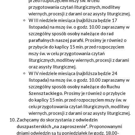
przed rozpoczęciem mszy św. w celu
przygotowania czytań liturgicznych, modlitwy
wiernych, procesji z darami oraz asysty liturgicznej.
W III niedziele miesiąca (najbliższa będzie 17
listopada) na mszę św. o godz. 10.00 zapraszamy w
szczególny sposób
osoby należące do
rad
parafialnych naszej parafii
. Prosimy je również o
przybycie do kaplicy 15 min. przed rozpoczęciem
mszy św. w celu przygotowania czytań
liturgicznych, modlitwy wiernych, procesji z darami
oraz asysty liturgicznej.
W IV niedziele miesiąca (najbliższa będzie 24
listopada) na mszę św. o godz. 10.00 zapraszamy w
szczególny sposób
osoby należące do
Ruchu
Szensztackiego
. Prosimy je również o przybycie
do kaplicy 15 min. przed rozpoczęciem mszy św. w
celu przygotowania czytań liturgicznych, modlitwy
wiernych, procesji z darami oraz asysty liturgicznej.
Zachęcamy do skorzystania z
odwiedzin
duszpasterskich „na zaproszenie”
. Proponowanymi
dniami odwiedzin są tu poniedziałek (w godz. 18.00-