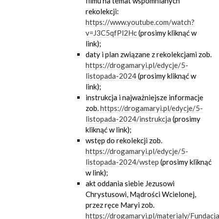
filmu na temat wspomnianych
rekolekcji:
https://www.youtube.com/watch?
v=J3C5qfPl2Hc
(prosimy kliknąć w
link);
daty i plan związane z rekolekcjami zob.
https://drogamaryi.pl/edycje/5-
listopada-2024
(prosimy kliknąć w
link);
instrukcja i najważniejsze informacje
zob.
https://drogamaryi.pl/edycje/5-
listopada-2024/instrukcja
(prosimy
kliknąć w link);
wstęp do rekolekcji zob.
https://drogamaryi.pl/edycje/5-
listopada-2024/wstep
(prosimy kliknąć
w link);
akt oddania siebie Jezusowi
Chrystusowi, Mądrości Wcielonej,
przez ręce Maryi zob.
https://drogamaryi.pl/materialy/Fundac