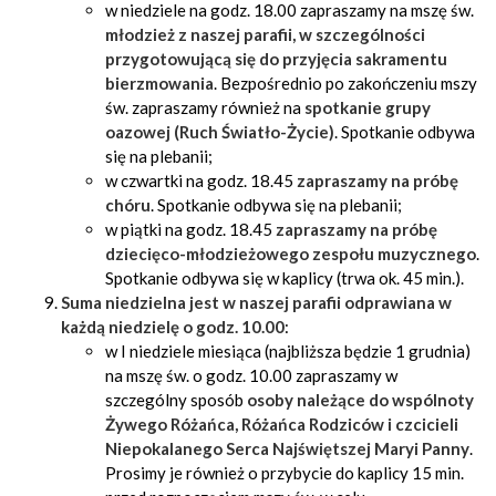
w niedziele na godz. 18.00 zapraszamy na mszę św.
młodzież z naszej parafii, w szczególności
przygotowującą się do przyjęcia sakramentu
bierzmowania
. Bezpośrednio po zakończeniu mszy
św. zapraszamy również na
spotkanie grupy
oazowej (Ruch Światło-Życie)
. Spotkanie odbywa
się na plebanii;
w czwartki na godz. 18.45
zapraszamy na próbę
chóru
. Spotkanie odbywa się na plebanii;
w piątki na godz. 18.45
zapraszamy na próbę
dziecięco-młodzieżowego zespołu muzycznego
.
Spotkanie odbywa się w kaplicy (trwa ok. 45 min.).
Suma niedzielna jest w naszej parafii odprawiana w
każdą niedzielę o godz. 10.00
:
w I niedziele miesiąca (najbliższa będzie 1 grudnia)
na mszę św. o godz. 10.00 zapraszamy w
szczególny sposób
osoby należące do
wspólnoty
Żywego Różańca, Różańca Rodziców i czcicieli
Niepokalanego Serca Najświętszej Maryi Panny
.
Prosimy je również o przybycie do kaplicy 15 min.