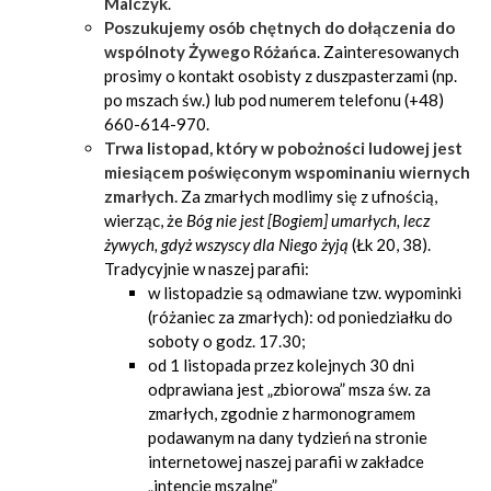
Malczyk
.
Poszukujemy osób chętnych do dołączenia do
wspólnoty Żywego Różańca
. Zainteresowanych
prosimy o kontakt osobisty z duszpasterzami (np.
po mszach św.) lub pod numerem telefonu (+48)
660-614-970.
Trwa listopad, który w pobożności ludowej jest
miesiącem poświęconym wspominaniu wiernych
zmarłych.
Za zmarłych modlimy się z ufnością,
wierząc, że
Bóg nie jest [Bogiem] umarłych, lecz
żywych, gdyż wszyscy dla Niego żyją
(Łk 20, 38).
Tradycyjnie w naszej parafii:
w listopadzie są odmawiane tzw. wypominki
(różaniec za zmarłych): od poniedziałku do
soboty o godz. 17.30;
od 1 listopada przez kolejnych 30 dni
odprawiana jest „zbiorowa” msza św. za
zmarłych, zgodnie z harmonogramem
podawanym na dany tydzień na stronie
internetowej naszej parafii w zakładce
„intencje mszalne”