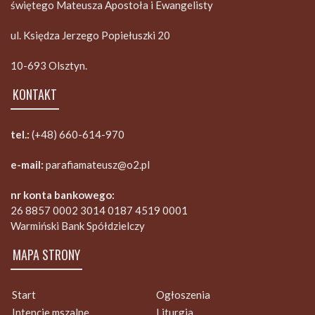
świętego Mateusza Apostoła i Ewangelisty
ul. Księdza Jerzego Popiełuszki 20
10-693 Olsztyn.
KONTAKT
tel.:
(+48) 660-614-970
e-mail:
parafiamateusz@o2.pl
nr konta bankowego:
26 8857 0002 3014 0187 4519 0001
Warmiński Bank Spółdzielczy
MAPA STRONY
Start
Ogłoszenia
Intencje mszalne
Liturgia