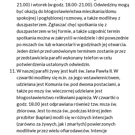
21.00) i wtorek (w godz. 18.00-21.00). Odwiedziny mogą
być okazją do błogosławieństwa mieszkania/domu
spokojnej i pogłębionej rozmowy, a także modlitwy z
duszpasterzem. Zgłaszać chęć spotkania się z
duszpasterzem w tej formie, a także uzgodnić termin
spotkania można w zakrystii w niedziele i dni powszednie
po mszach św. lub w kancelarii w godzinach jej otwarcia.
Jeden dzień przed umówionym terminem zostanie przez
przedstawiciela parafii wykonany telefon w celu
potwierdzenia ustalonych odwiedzin.
W naszej parafii żywy jest
kult św. Jana Pawła II
. W
czwartki modlimy się m.in. za jego wstawiennictwem,
udzielana jest Komunia św. pod dwoma postaciami, a
także po mszy św. wieczornej udzielane jest
błogosławieństwo relikwiami papieża. W czwartki o
godz. 18.00 jest odprawiana również tzw. msza św.
zbiorowa. Jest to msza św., podczas której jeden
prezbiter (kapłan) modli się w różnych intencjach
(zarówno za żywych, jak i zmarłych) powierzonych
modlitwie przez wielu ofiarodawców. Intencje