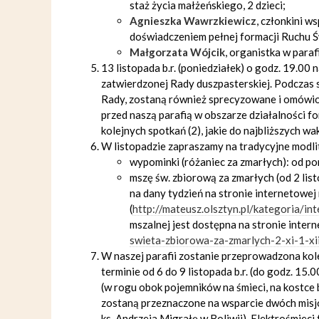
staż życia małżeńskiego, 2 dzieci;
Agnieszka Wawrzkiewicz
, członkini w
doświadczeniem pełnej formacji Ruchu Świ
Małgorzata Wójcik
, organistka w parafi
13 listopada b.r. (poniedziałek) o godz. 19.00
zatwierdzonej Rady duszpasterskiej. Podczas 
Rady, zostaną również sprecyzowane i omówion
przed naszą parafią w obszarze działalności f
kolejnych spotkań (2), jakie do najbliższych wak
W listopadzie zapraszamy na tradycyjne modlit
wypominki (różaniec za zmarłych): od po
mszę św. zbiorową za zmarłych (od 2 l
na dany tydzień na stronie internetowej 
(
http://mateusz.olsztyn.pl/kategoria/in
mszalnej jest dostępna na stronie inter
swieta-zbiorowa-za-zmarlych-2-xi-1-xi
W naszej parafii zostanie przeprowadzona kole
terminie od 6 do 9 listopada b.r. (do godz. 15.0
(w rogu obok pojemników na śmieci, na kostce 
zostaną przeznaczone na wsparcie dwóch misjona
ks. Andrzeja Migrałę w Boliwii). Elektrośmieci 