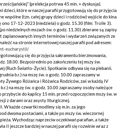
hrześcijańskiej” (prelekcja potrwa 45 min. + dyskusja).
 dzieci, które w naszej parafii przygotowują się do przyjęcia
 wspólne (tzn. całej grupy dzieci i rodziców) wyjście do kina
 ono 17-12-2023 (niedziela) o godz. 15.30 (film: Trolle 3).
(po niedzielnych mszach św. o godz. 11.30) zbierane są zapisy
emat zaplanowanych innych terminów i wydarzeń związanych ze
eźć na stronie internetowej naszej parafii pod adresem:
nt-eucharystii/
zygotowującą się do przyjęcia sakramentu bierzmowania,
dz. 18.00. Bezpośrednio po zakończeniu tej mszy św.
j (Ruch Światło-Życie). Spotkanie odbywa się na plebanii.
 grudnia b.r.) na mszę św. o godz. 10.00 zapraszamy w
ty Żywego Różańca i Różańca Rodziców, zaś w każdą IV
a b.r.) na mszę św. o godz. 10.00 zapraszamy osoby należące
 przybycie do kaplicy 15 min. przed rozpoczęciem mszy św. w
ji z darami oraz asysty liturgicznej.
II. W każde czwartki modlimy się m.in. za jego
pod dwoma postaciami, a także po mszy św. wieczornej
apieża. Wychodząc naprzeciw oczekiwań parafian, a także
ła II jeszcze bardziej w naszej parafii się rozwinie wraz z