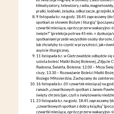
klimatyzatory, telewizory, radia, magnetowidy
pralki, lodówki, żelazka, odkurzacze, grzejniki,
9 listopada b.r. na godz. 18.45 zapraszamy (d
spotkań ze słowem Bożym i liturgią” (począwsz
czwartki miesiąca, oprócz przerw wakacyjno-ś
święte?” (prelekcja potrwa 45 min. + dyskusja
spotkaniami przede wszystkim osoby dorosłe, kt
lub chciałyby to czynić w przyszłości, jak rów
asyście liturgicznej.
11 listopada b.r. w Gietrzwałdzie odbędzie s
szósta boleść Matki Bożej Bolesnej „Zdjęcie Ci
Radosna, Światła, Bolesna; 12.00 – Msza Świę
ciszy; 13.30 – Rozważanie Boleści Matki Bożej
Bożego Miłosierdzia. Zachęcamy do zaintereso
16 listopada b.r. (III czwartek miesiąca) na g
ramach „czwartkowych spotkań z Janem Pawłem I
święty chrześcijan, czyli o świętowaniu niedzie
23 listopada b.r. na godz. 18.45 zapraszamy (
„czwartkowych spotkań z dobrą książką” (pocz
czwartki miesiąca, oprócz przerw wakacyjno-ś