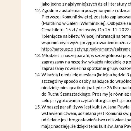
jako jedno z najsłynniejszych dzieł literatury c
Zgodnie z ustaleniami poczynionymi z rodzicami
Pierwszej Komunii świętej, zostało zaplanowane
(Multikino w Galerii Warmińskiej). Odbędzie się
Cena biletu: 15 zł / od osoby. Do 26-11-2023 
i pieniądze na bilety. Więcej informacji na t
wspomnianym wyżej przygotowaniem można znal
http://mateusz.olsztyn.pl/sakramenty/sakrame
Młodzież z naszej parafii, w szczególności pr
zapraszamy na mszę św. w każdą niedzielę o go
zapraszamy również na spotkanie grupy oazowe
W każdą I niedzielę miesiąca (kolejna będzie 3
szczególny sposób osoby należące do wspólno
niedzielę miesiąca (kolejna będzie 26 listopad
do Ruchu Szensztackiego. Prosimy je również o
celu przygotowania czytań liturgicznych, proces
W naszej parafii żywy jest kult św. Jana Pawła 
wstawiennictwem, udzielana jest Komunia św. 
udzielane jest błogosławieństwo relikwiami p
mając nadzieję, że dzięki temu kult św. Jana Paw