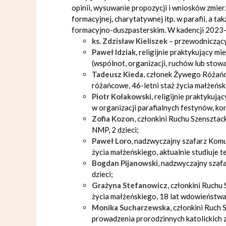
opinii, wysuwanie propozycji i wniosków zmier
formacyjnej, charytatywnej itp. w parafii, a t
formacyjno-duszpasterskim. W kadencji 2023
ks. Zdzisław Kieliszek
– przewodniczący
Paweł Idziak
, religijnie praktykujący m
(wspólnot, organizacji, ruchów lub stowa
Tadeusz Kieda
, członek Żywego Różańc
różańcowe, 46-letni staż życia małżeńsk
Piotr Kołakowski
, religijnie praktykuj
w organizacji parafialnych festynów, kon
Zofia Kozon
, członkini Ruchu Szensztac
NMP, 2 dzieci;
Paweł
Loro
, nadzwyczajny szafarz Komun
życia małżeńskiego, aktualnie studiuje t
Bogdan Pijanowski
, nadzwyczajny szafa
dzieci;
Grażyna Stefanowicz
, członkini Ruchu
życia małżeńskiego, 18 lat wdowieństwa,
Monika Sucharzewska
, członkini Ruc
prowadzenia prorodzinnych katolickich 