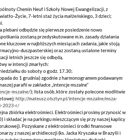
spólnoty Chemin Neuf i Szkoły Nowej Ewangelizacji, z
atło-Życie, 7-letni staż życia małżeńskiego, 3 dzieci;
i.
 na plebani odbędzie się pierwsze posiedzenie nowo
spotkania zostaną przedyskutowane m.in. zasady działania
e kluczowe w najbliższych miesiącach zadania, jakie stoją
ormacyjno-duszpasterskiej oraz zostaną ustalone terminy
acji letnich jeszcze się odbędą.
wy w intencji zmarłych:
niedziałku do soboty o godz. 17.30;
istopada do 1 grudnia) zgodnie z harmonogramem podawanym
naszej parafii w zakładce „intencje mszalne”
tencje-mszalne/
); lista osób, które zostały polecone modlitwie
netowej:
http://mateusz.olsztyn.pl/intencje-mszalne/msza-
i-2023-r/
jna zbiórka elektrośmieci. Elektrośmieci prosimy przynosić w
0) i składać je na parkingu mieszczącym się przy naszej kaplicy
brukowej). Pozyskane z elektrośmieci środki finansowe
rzy z naszej archidiecezji (ks. Jacka Kryszaka w Brazylii i
to zużyte: komputery, monitory, klawiatury, drukarki,