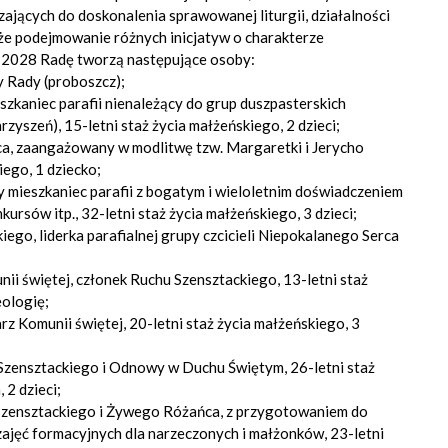
zających do doskonalenia sprawowanej liturgii, działalności
akże podejmowanie różnych inicjatyw o charakterze
-2028 Radę tworzą następujące osoby:
 Rady (proboszcz);
ieszkaniec parafii nienależący do grup duszpasterskich
rzyszeń), 15-letni staż życia małżeńskiego, 2 dzieci;
a, zaangażowany w modlitwę tzw. Margaretki i Jerycho
iego, 1 dziecko;
ący mieszkaniec parafii z bogatym i wieloletnim doświadczeniem
kursów itp., 32-letni staż życia małżeńskiego, 3 dzieci;
kiego, liderka parafialnej grupy czcicieli Niepokalanego Serca
ii świętej, członek Ruchu Szensztackiego, 13-letni staż
eologię;
rz Komunii świętej, 20-letni staż życia małżeńskiego, 3
 Szensztackiego i Odnowy w Duchu Świętym, 26-letni staż
 2 dzieci;
h Szensztackiego i Żywego Różańca, z przygotowaniem do
zajęć formacyjnych dla narzeczonych i małżonków, 23-letni