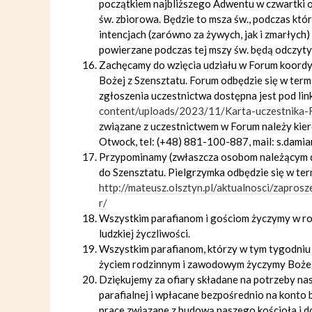
początkiem najbliższego Adwentu w czwartki o 
św. zbiorowa. Będzie to msza św., podczas któr
intencjach (zarówno za żywych, jak i zmarłych
powierzane podczas tej mszy św. będą odczyty
Zachęcamy do wzięcia udziału w Forum koordy
Bożej z Szensztatu. Forum odbędzie się w termi
zgłoszenia uczestnictwa dostępna jest pod lin
content/uploads/2023/11/Karta-uczestnika
związane z uczestnictwem w Forum należy kier
Otwock, tel: (+48) 881-100-887, mail: s.dami
Przypominamy (zwłaszcza osobom należącym d
do Szensztatu. Pielgrzymka odbędzie się w ter
http://mateusz.olsztyn.pl/aktualnosci/zapro
r/
Wszystkim parafianom i gościom życzymy w roz
ludzkiej życzliwości.
Wszystkim parafianom, którzy w tym tygodniu o
życiem rodzinnym i zawodowym życzymy Bożeg
Dziękujemy za ofiary składane na potrzeby nasz
parafialnej i wpłacane bezpośrednio na konto
prace związane z budową naszego kościoła i d