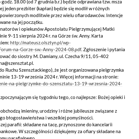
godz. 18.00 (od 7 grudnia b.r.) będzie odprawiana tzw. msza
ej jeden prezbiter (kapłan) będzie się modlił w różnych
) powierzonych modlitwie przez wielu ofiarodawców. Intencje
wane na jej początku.
natorów i opiekunów Apostolatu Pielgrzymującej Matki
nie 9-11 sierpnia 2024 r. na Górze św. Anny. Karta
kiem:
http://mateusz.olsztyn.pl/wp-
-Forum-na-Gorze-sw.-Anny-2024-08.pdf
. Zgłoszenie i pytania
ować do siostry M. Damiany, ul. Czecha 9/11, 05-402
ana@szensztat.pl.
o Ruchu Szensztackiego), że jest organizowana pielgrzymka
minie 13-19 września 2024 r. Więcej informacji na stronie:
szenie-na-pielgrzymke-do-szensztatu-13-19-wrzesnia-2024-
poczynającym się tygodniu tego, co najlepsze: Bożej opieki i
bchodzą imieniny, urodziny i różne jubileusze związane z
o błogosławieństwa i wszelkiej pomyślności.
ej parafii: składane na tacę, przynoszone do kancelarii
 bankowe. W szczególności dziękujemy za ofiary składane na
omu parafialnego.