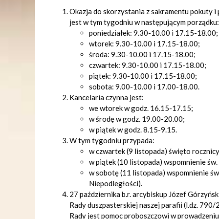
Okazja do skorzystania z sakramentu pokuty i
jest w tym tygodniu w następującym porządku:
poniedziałek: 9.30-10.00 i 17.15-18.00;
wtorek: 9.30-10.00 i 17.15-18.00;
środa: 9.30-10.00 i 17.15-18.00;
czwartek: 9.30-10.00 i 17.15-18.00;
piątek: 9.30-10.00 i 17.15-18.00;
sobota: 9.00-10.00 i 17.00-18.00.
Kancelaria czynna jest:
we wtorek w godz. 16.15-17.15;
w środę w godz. 19.00-20.00;
w piątek w godz. 8.15-9.15.
W tym tygodniu przypada:
w czwartek (9 listopada) święto rocznicy
w piątek (10 listopada) wspomnienie św.
w sobotę (11 listopada) wspomnienie św
Niepodległości).
27 października b.r. arcybiskup Józef Górzyń
Rady duszpasterskiej naszej parafii (l.dz. 79
Rady jest pomoc proboszczowi w prowadzeniu dz