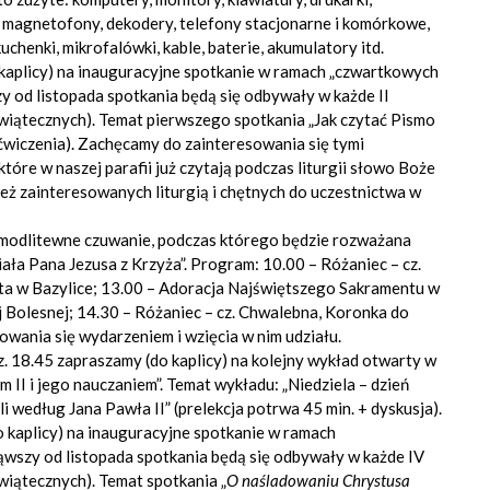
, magnetofony, dekodery, telefony stacjonarne i komórkowe,
 kuchenki, mikrofalówki, kable, baterie, akumulatory itd.
o kaplicy) na inauguracyjne spotkanie w ramach „czwartkowych
y od listopada spotkania będą się odbywały w każde II
wiątecznych). Temat pierwszego spotkania „Jak czytać Pismo
/ćwiczenia). Zachęcamy do zainteresowania się tymi
óre w naszej parafii już czytają podczas liturgii słowo Boże
nież zainteresowanych liturgią i chętnych do uczestnictwa w
ię modlitewne czuwanie, podczas którego będzie rozważana
ała Pana Jezusa z Krzyża”. Program: 10.00 – Różaniec – cz.
ta w Bazylice; 13.00 – Adoracja Najświętszego Sakramentu w
 Bolesnej; 14.30 – Różaniec – cz. Chwalebna, Koronka do
wania się wydarzeniem i wzięcia w nim udziału.
odz. 18.45 zapraszamy (do kaplicy) na kolejny wykład otwarty w
I i jego nauczaniem”. Temat wykładu: „Niedziela – dzień
li według Jana Pawła II” (prelekcja potrwa 45 min. + dyskusja).
do kaplicy) na inauguracyjne spotkanie w ramach
ąwszy od listopada spotkania będą się odbywały w każde IV
wiątecznych). Temat spotkania „
O naśladowaniu Chrystusa