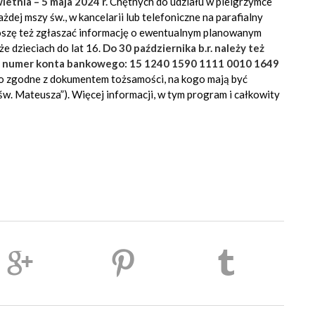
ietnia – 5 maja 2024 r.
Chętnych do udziału w pielgrzymce
ażdej mszy św., w kancelarii lub telefoniczne na parafialny
oszę też zgłaszać informację o ewentualnym planowanym
e dzieciach do lat 16.
Do 30 października b.r. należy też
na numer konta bankowego: 15 1240 1590 1111 0010 1649
sko zgodne z dokumentem tożsamości, na kogo mają być
 św. Mateusza”). Więcej informacji, w tym program i całkowity