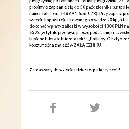
pielgrzymkę po Bałkanach. Termin pielgrzymki:
27 kw
prosimy o zapisanie się
do 30 października b.r.
(po k
numer telefonu: +48 694-656-078). Przy zapisie pr
wzięciu bagażu rejestrowanego o wadze 20 kg, a takż
dokonać wpłaty zaliczki w wysokości 1300 PLN 
5378
(w tytule przelewu proszę podać imię i nazwi
kupione bilety lotnicze, a także „Bałkany-Olsztyn ze
koszt, można znaleźć w
ZAŁĄCZNIKU
.
Zapraszamy do wzięcia udziału w pielgrzymce!!!