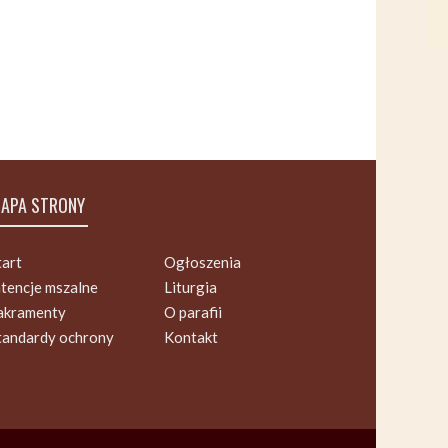
APA STRONY
tart
Ogłoszenia
ntencje mszalne
Liturgia
akramenty
O parafii
tandardy ochrony
Kontakt