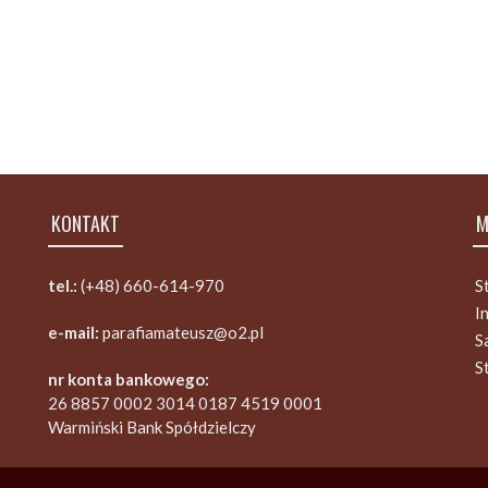
KONTAKT
M
tel.:
(+48) 660-614-970
S
I
e-mail:
parafiamateusz@o2.pl
S
S
nr konta bankowego:
26 8857 0002 3014 0187 4519 0001
Warmiński Bank Spółdzielczy