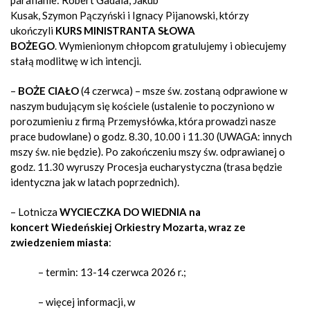
parafianie: Robert Gadala, Jakub
Kusak, Szymon Pączyński i Ignacy Pijanowski, którzy
ukończyli
KURS MINISTRANTA SŁOWA
BOŻEGO
. Wymienionym chłopcom gratulujemy i obiecujemy
stałą modlitwę w ich intencji.
–
BOŻE CIAŁO
(4 czerwca) –
msze św. zostaną odprawione w
naszym budującym się kościele
(ustalenie to poczyniono w
porozumieniu z firmą Przemysłówka, która prowadzi nasze
prace budowlane) o godz. 8.30, 10.00 i 11.30 (UWAGA: innych
mszy św. nie będzie). Po zakończeniu mszy św. odprawianej o
godz. 11.30 wyruszy Procesja eucharystyczna (trasa będzie
identyczna jak w latach poprzednich).
– Lotnicza
WYCIECZKA DO WIEDNIA na
koncert Wiedeńskiej Orkiestry Mozarta, wraz ze
zwiedzeniem miasta
:
– termin: 13-14 czerwca 2026 r.;
– więcej informacji, w