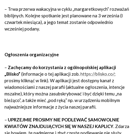
– Trwa przerwa wakacyjna w cyklu „margaretkowych” rozważań
biblijnych. Kolejne spotkanie jest planowane na 3 września (I
czwartek miesiąca), a jego temat zostanie odpowiednio
wcześniej podany.
Ogłoszenia organizacyjne
–
Zachęcamy do korzystania z ogólnopolskiej aplikacji
„Blisko”
(informacje o tej aplikacji zob.
https://blisko.co/
;
prosimy kliknąć w link). W aplikacji jest dostępny kanał z
wiadomościami z naszej parafii (aktualne ogłoszenia, intencje
mszalne), który można zasubskrybować i być dzięki temu „na
bieżąco”, a także mieć „pod ręką” np. w urządzeniu mobilnym
najważniejsze informacje z życia naszej parafii.
–
UPRZEJMIE PROSIMY NIE PODLEWAĆ SAMOWOLNIE
KWIATÓW ZNAJDUJĄCYCH SIĘ W NASZEJ KAPLICY
. Zdarza
się bowiem, że nadmierne i zbyt częste podlewanie nie służy