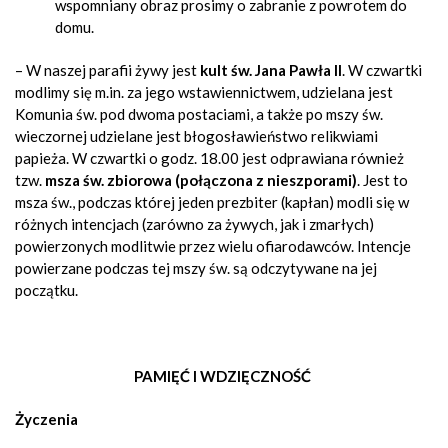
wspomniany obraz prosimy o zabranie z powrotem do
domu.
– W naszej parafii żywy jest
kult św. Jana Pawła II
. W czwartki
modlimy się m.in. za jego wstawiennictwem, udzielana jest
Komunia św. pod dwoma postaciami, a także po mszy św.
wieczornej udzielane jest błogosławieństwo relikwiami
papieża. W czwartki o godz. 18.00 jest odprawiana również
tzw.
msza św. zbiorowa (połączona z nieszporami)
. Jest to
msza św., podczas której jeden prezbiter (kapłan) modli się w
różnych intencjach (zarówno za żywych, jak i zmarłych)
powierzonych modlitwie przez wielu ofiarodawców. Intencje
powierzane podczas tej mszy św. są odczytywane na jej
początku.
PAMIĘĆ I WDZIĘCZNOŚĆ
Życzenia