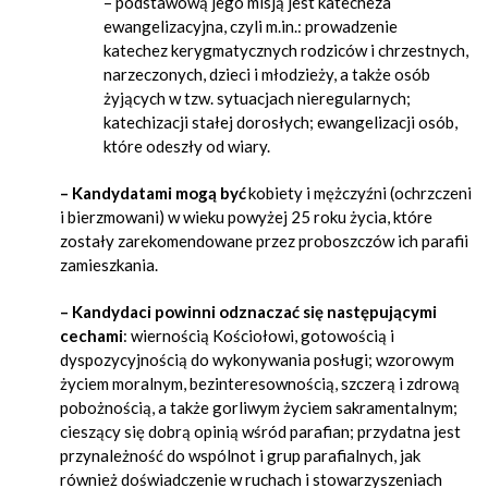
– podstawową jego misją jest katecheza
ewangelizacyjna, czyli m.in.: prowadzenie
katechez kerygmatycznych rodziców i chrzestnych,
narzeczonych, dzieci i młodzieży, a także osób
żyjących w tzw. sytuacjach nieregularnych;
katechizacji stałej dorosłych; ewangelizacji osób,
które odeszły od wiary.
– Kandydatami mogą być
kobiety i mężczyźni (ochrzczeni
i bierzmowani) w wieku powyżej 25 roku życia, które
zostały zarekomendowane przez proboszczów ich parafii
zamieszkania.
– Kandydaci powinni odznaczać się następującymi
cechami
: wiernością Kościołowi, gotowością i
dyspozycyjnością do wykonywania posługi; wzorowym
życiem moralnym, bezinteresownością, szczerą i zdrową
pobożnością, a także gorliwym życiem sakramentalnym;
cieszący się dobrą opinią wśród parafian; przydatna jest
przynależność do wspólnot i grup parafialnych, jak
również doświadczenie w ruchach i stowarzyszeniach