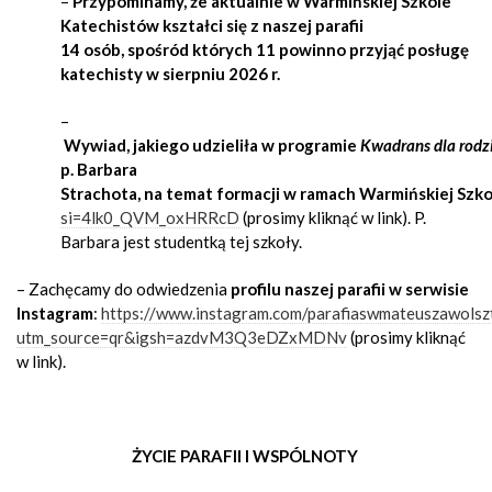
–
Przypominamy, że aktualnie w Warmińskiej Szkole
Katechistów kształci się z naszej parafii
14 osób, spośród których 11 powinno przyjąć posługę
katechisty w sierpniu 2026 r.
–
Wywiad, jakiego udzieliła w programie
Kwadrans dla rodz
p. Barbara
Strachota, na temat formacji w ramach Warmińskiej Szk
si=4lk0_QVM_oxHRRcD
(prosimy kliknąć w link). P.
Barbara jest studentką tej szkoły.
– Zachęcamy do odwiedzenia
profilu naszej parafii w serwisie
Instagram
:
https://www.instagram.com/parafiaswmateuszawolsz
utm_source=qr&igsh=azdvM3Q3eDZxMDNv
(prosimy kliknąć
w link).
ŻYCIE PARAFII I WSPÓLNOTY