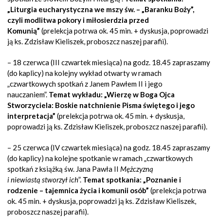
„Liturgia eucharystyczna we mszy św. – „Baranku Boży”,
czyli modlitwa pokory i miłosierdzia przed
Komunią”
(prelekcja potrwa ok. 45 min. + dyskusja, poprowadzi
ją ks. Zdzisław Kieliszek, proboszcz naszej parafii).
– 18 czerwca (III czwartek miesiąca) na godz. 18.45 zapraszamy
(do kaplicy) na kolejny wykład otwarty w ramach
„czwartkowych spotkań z Janem Pawłem II i jego
nauczaniem”.
Temat wykładu: „Wierzę w Boga Ojca
Stworzyciela: Boskie natchnienie Pisma świętego i jego
interpretacja”
(prelekcja potrwa ok. 45 min. + dyskusja,
poprowadzi ją ks. Zdzisław Kieliszek, proboszcz naszej parafii).
– 25 czerwca
(IV czwartek miesiąca)
na godz. 18.45 zapraszamy
(do kaplicy) na kolejne spotkanie w ramach „czwartkowych
spotkań z książką św. Jana Pawła II
Mężczyzną
i niewiastą stworzył ich
”.
Temat spotkania: „Poznanie i
rodzenie – tajemnica życia i komunii osób”
(prelekcja potrwa
ok. 45 min. + dyskusja, poprowadzi ją ks. Zdzisław Kieliszek,
proboszcz naszej parafii).