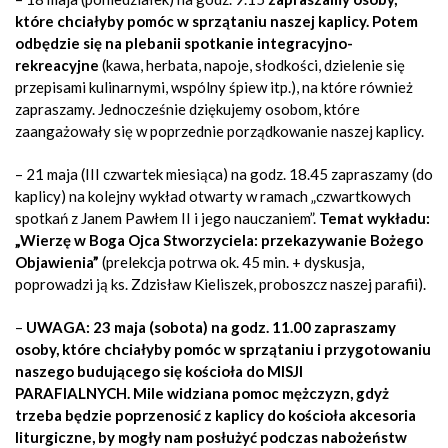
które chciałyby pomóc w sprzątaniu naszej kaplicy. Potem
odbędzie się na plebanii spotkanie integracyjno-
rekreacyjne
(kawa, herbata, napoje, słodkości, dzielenie się
przepisami kulinarnymi, wspólny śpiew itp.), na które również
zapraszamy. Jednocześnie dziękujemy osobom, które
zaangażowały się w poprzednie porządkowanie naszej kaplicy.
– 21 maja (III czwartek miesiąca) na godz. 18.45 zapraszamy (do
kaplicy) na kolejny wykład otwarty w ramach „czwartkowych
spotkań z Janem Pawłem II i jego nauczaniem”.
Temat wykładu:
„Wierzę w Boga Ojca Stworzyciela: przekazywanie Bożego
Objawienia”
(prelekcja potrwa ok. 45 min. + dyskusja,
poprowadzi ją ks. Zdzisław Kieliszek, proboszcz naszej parafii).
–
UWAGA: 23 maja (sobota) na godz. 11.00 zapraszamy
osoby, które chciałyby pomóc w
sprzątaniu i przygotowaniu
naszego budującego się kościoła
do MISJI
PARAFIALNYCH. Mile widziana pomoc mężczyzn, gdyż
trzeba będzie poprzenosić z kaplicy do kościoła akcesoria
liturgiczne, by mogły nam posłużyć podczas nabożeństw