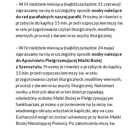
– W III niedziele miesiąca (najbliższa będzie 21 czerwca)
zapraszamy na nią w szczególny sposób
osoby należące
do
rad parafialnych naszej parafii
. Prosimy je również o
przybycie do kaplicy 15 min. przed rozpoczęciem mszy św.
w celu przygotowania czytań liturgicznych, modlitwy
wiernych, procesji z darami oraz asysty liturgicznej.
– W IV niedziele miesiąca (najbliższa będzie 24 maja)
zapraszamy na nią w szczególny sposób
osoby należące
do
Apostolatu Pielgrzymującej Matki Bożej
z Szensztatu
. Prosimy je również o przybycie do kaplicy
15 min. przed rozpoczęciem mszy św. w celu
przygotowania czytań liturgicznych, modlitwy wiernych,
procesji z darami oraz asysty liturgicznej. Natomiast
osoby, u których akurat w ten dzień przypadają
odwiedziny w domu Matki Bożej w Pielgrzymującym
Sanktuarium, prosimy o przyniesienie na tę mszę św.
wiadomego obrazu w kształcie kapliczki, aby na czas
Eucharystii mógł on zostać ustawiony przy ikonie Matki
Bożej Nieustającej Pomocy. Po zakończeniu mszy św.