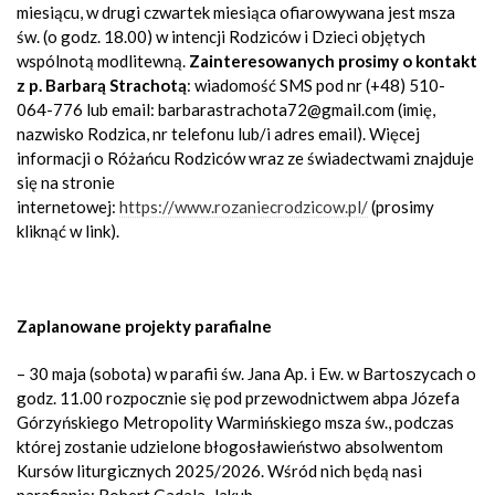
miesiącu, w drugi czwartek miesiąca ofiarowywana jest msza
św. (o godz. 18.00) w intencji Rodziców i Dzieci objętych
wspólnotą modlitewną.
Zainteresowanych prosimy o kontakt
z p. Barbarą Strachotą
: wiadomość SMS pod nr (+48) 510-
064-776 lub email: barbarastrachota72@gmail.com (imię,
nazwisko Rodzica, nr telefonu lub/i adres email). Więcej
informacji o Różańcu Rodziców wraz ze świadectwami znajduje
się na stronie
internetowej:
https://www.rozaniecrodzicow.pl/
(prosimy
kliknąć w link).
Zaplanowane projekty parafialne
– 30 maja (sobota) w parafii św. Jana Ap. i Ew. w Bartoszycach o
godz. 11.00 rozpocznie się pod przewodnictwem abpa Józefa
Górzyńskiego Metropolity Warmińskiego msza św., podczas
której zostanie udzielone błogosławieństwo absolwentom
Kursów liturgicznych 2025/2026. Wśród nich będą nasi