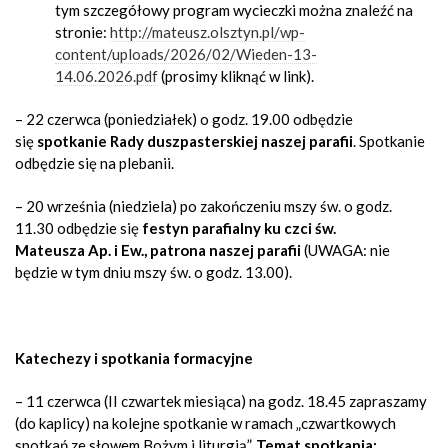
tym szczegółowy program wycieczki można znaleźć na
stronie:
http://mateusz.olsztyn.pl/wp-
content/uploads/2026/02/Wieden-13-
14.06.2026.pdf
(prosimy kliknąć w link).
– 22 czerwca (poniedziałek) o godz. 19.00 odbędzie
się
spotkanie Rady duszpasterskiej naszej parafii
. Spotkanie
odbędzie się na plebanii.
– 20 września (niedziela) po zakończeniu mszy św. o godz.
11.30 odbędzie się
festyn parafialny ku czci św.
Mateusza Ap. i Ew., patrona naszej parafii
(UWAGA: nie
będzie w tym dniu mszy św. o godz. 13.00).
Katechezy i spotkania formacyjne
– 11 czerwca (II czwartek miesiąca) na godz. 18.45 zapraszamy
(do kaplicy) na kolejne spotkanie w ramach „czwartkowych
spotkań ze słowem Bożym i liturgią”.
Temat spotkania: