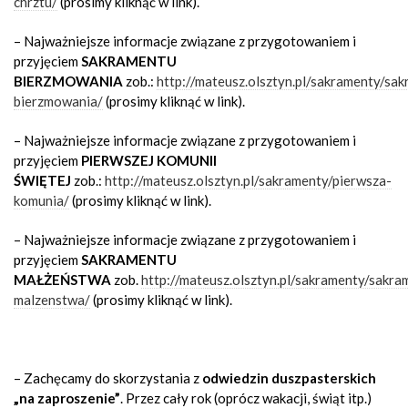
chrztu/
(prosimy kliknąć w link).
–
Najważniejsze informacje związane z przygotowaniem i
przyjęciem
SAKRAMENTU
BIERZMOWANIA
zob.:
http://mateusz.olsztyn.pl/sakramenty/sa
bierzmowania/
(prosimy kliknąć w link).
–
Najważniejsze informacje związane z przygotowaniem i
przyjęciem
PIERWSZEJ KOMUNII
ŚWIĘTEJ
zob.:
http://mateusz.olsztyn.pl/sakramenty/pierwsza-
komunia/
(prosimy kliknąć w link).
–
Najważniejsze informacje związane z przygotowaniem i
przyjęciem
SAKRAMENTU
MAŁŻEŃSTWA
zob.
http://mateusz.olsztyn.pl/sakramenty/sakra
malzenstwa/
(prosimy kliknąć w link).
– Zachęcamy do skorzystania z
odwiedzin duszpasterskich
„na zaproszenie”
.
Przez cały rok (oprócz wakacji, świąt itp.)