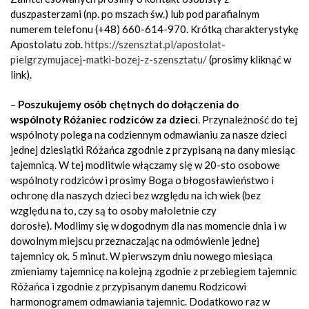
duszpasterzami (np. po mszach św.) lub pod parafialnym
numerem telefonu (+48) 660-614-970. Krótką charakterystykę
Apostolatu zob.
https://szensztat.pl/apostolat-
pielgrzymujacej-matki-bozej-z-szensztatu/
(prosimy kliknąć w
link).
–
Poszukujemy osób chętnych do dołączenia do
wspólnoty Różaniec rodziców za dzieci
. Przynależność do tej
wspólnoty polega na codziennym odmawianiu za nasze dzieci
jednej dziesiątki Różańca zgodnie z przypisaną na dany miesiąc
tajemnicą. W tej modlitwie włączamy się w 20-sto osobowe
wspólnoty rodziców i prosimy Boga o błogosławieństwo i
ochronę dla naszych dzieci bez względu na ich wiek (bez
względu na to, czy są to osoby małoletnie czy
dorosłe). Modlimy się w dogodnym dla nas momencie dnia i w
dowolnym miejscu przeznaczając na odmówienie jednej
tajemnicy ok. 5 minut. W pierwszym dniu nowego miesiąca
zmieniamy tajemnicę na kolejną zgodnie z przebiegiem tajemnic
Różańca i zgodnie z przypisanym danemu Rodzicowi
harmonogramem odmawiania tajemnic. Dodatkowo raz w