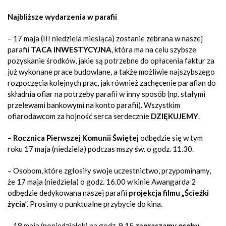
Najbliższe wydarzenia w parafii
– 17 maja (III niedziela miesiąca) zostanie zebrana w naszej
parafii
TACA INWESTYCYJNA
, która
ma na celu szybsze
pozyskanie środków, jakie są potrzebne do opłacenia faktur za
już wykonane prace budowlane, a także możliwie najszybszego
rozpoczęcia kolejnych prac, jak również zachęcenie parafian do
składnia ofiar na potrzeby parafii w inny sposób (np. stałymi
przelewami bankowymi na konto parafii).
Wszystkim
ofiarodawcom za hojność serca serdecznie
DZIĘKUJEMY
.
–
Rocznica Pierwszej Komunii Świętej
odbędzie się w tym
roku 17 maja (niedziela) podczas mszy św. o godz. 11.30.
– Osobom, które zgłosiły swoje uczestnictwo, przypominamy,
że 17 maja (niedziela) o godz. 16.00 w kinie Awangarda 2
odbędzie dedykowana naszej parafii
projekcja filmu „Ścieżki
życia
”
. Prosimy o punktualne przybycie do kina.
– 18 maja (poniedziałek) na godz. 9.15
zapraszamy osoby,