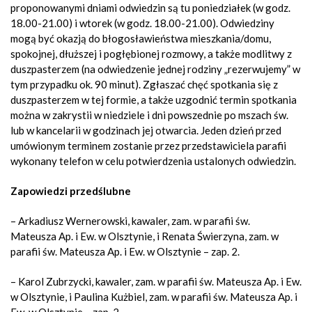
proponowanymi dniami odwiedzin są tu poniedziałek (w godz.
18.00-21.00) i wtorek (w godz. 18.00-21.00). Odwiedziny
mogą być okazją do błogosławieństwa mieszkania/domu,
spokojnej, dłuższej i pogłębionej rozmowy, a także modlitwy z
duszpasterzem
(na odwiedzenie jednej rodziny „rezerwujemy” w
tym przypadku ok. 90 minut).
Zgłaszać chęć spotkania się z
duszpasterzem w tej formie, a także uzgodnić termin spotkania
można w zakrystii w niedziele i dni powszednie po mszach św.
lub w kancelarii w godzinach jej otwarcia. Jeden dzień przed
umówionym terminem zostanie przez przedstawiciela parafii
wykonany telefon w celu potwierdzenia ustalonych odwiedzin.
Zapowiedzi przedślubne
– Arkadiusz Wernerowski, kawaler, zam. w parafii św.
Mateusza Ap. i Ew. w Olsztynie, i Renata Świerzyna, zam. w
parafii św. Mateusza Ap. i Ew. w Olsztynie – zap. 2.
– Karol Zubrzycki, kawaler, zam. w parafii św. Mateusza Ap. i Ew.
w Olsztynie, i Paulina Kużbiel, zam. w parafii św. Mateusza Ap. i