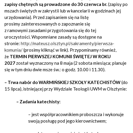
zapisy chętnych są prowadzone do 30 czerwca br.
(zapisy po
mszach świętych w zakrystii lub w kancelarii w godzinach jej
urzędowania). Przed zapisaniem się na listę
prosimy zainteresowanych o zapoznanie się
z ramowymi zasadami przygotowania się do tej
uroczystości. Wspomniane zasady są dostępne na
stronie:
http://mateusz.olsztyn.pl/sakramenty/pierwsza-
komunia/
(prosimy kliknąć w link). Przypominamy również,
że
TERMIN PIERWSZEJ KOMUNII ŚWIĘTEJ W ROKU
2027
został wyznaczony na 8 maja (2 sobota miesiąca; planuje
się w tym dniu dwie msze św.: o godz. 10.00 i 11.30).
– Trwa nabór do
WARMIŃSKIEJ SZKOŁY KATECHISTÓW
(do
15 lipca), istniejącej przy Wydziale Teologii UWM w Olsztynie:
– Zadania katechisty:
– jest współpracownikiem proboszcza i wykonuje
swoją posługę pod jego kierownictwem;