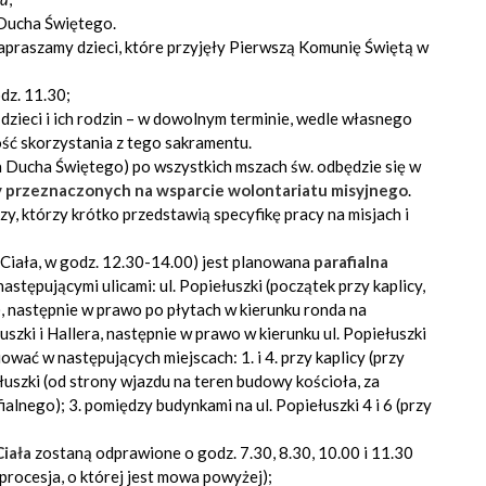
 Ducha Świętego.
apraszamy dzieci, które przyjęły Pierwszą Komunię Świętą w
odz. 11.30;
 dzieci i ich rodzin – w dowolnym terminie, wedle własnego
ość skorzystania z tego sakramentu.
a Ducha Świętego) po wszystkich mszach św. odbędzie się w
y przeznaczonych na wsparcie wolontariatu misyjnego
.
y, którzy krótko przedstawią specyfikę pracy na misjach i
Ciała, w godz. 12.30-14.00) jest planowana
parafialna
 następującymi ulicami: ul. Popiełuszki (początek przy kaplicy,
yt), następnie w prawo po płytach w kierunku ronda na
szki i Hallera, następnie w prawo w kierunku ul. Popiełuszki
uować w następujących miejscach: 1. i 4. przy kaplicy (przy
iełuszki (od strony wjazdu na teren budowy kościoła, za
alnego); 3. pomiędzy budynkami na ul. Popiełuszki 4 i 6 (przy
iała
zostaną odprawione o godz. 7.30, 8.30, 10.00 i 11.30
 procesja, o której jest mowa powyżej);