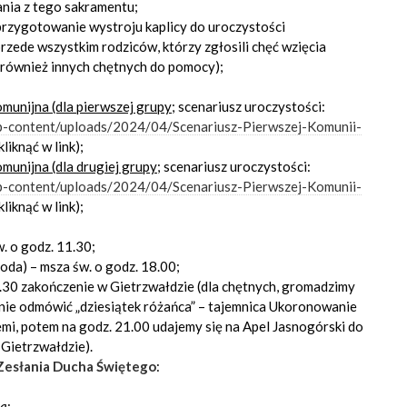
ania z tego sakramentu;
 przygotowanie wystroju kaplicy do uroczystości
zede wszystkim rodziców, którzy zgłosili chęć wzięcia
k również innych chętnych do pomocy);
munijna (dla pierwszej grupy
; scenariusz uroczystości:
wp-content/uploads/2024/04/Scenariusz-Pierwszej-Komunii-
liknąć w link);
munijna (dla drugiej grupy;
scenariusz uroczystości:
wp-content/uploads/2024/04/Scenariusz-Pierwszej-Komunii-
liknąć w link);
w. o godz. 11.30;
oda) – msza św. o godz. 18.00;
0.30 zakończenie w Gietrzwałdzie (dla chętnych, gromadzimy
lnie odmówić „dziesiątek różańca” – tajemnica Ukoronowanie
mi, potem na godz. 21.00 udajemy się na Apel Jasnogórski do
Gietrzwałdzie).
 Zesłania Ducha Świętego
:
ła
;