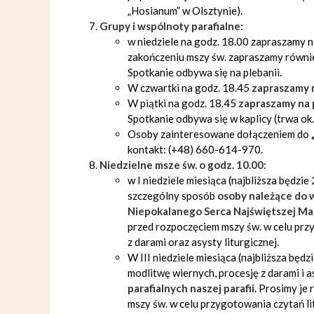
„Hosianum” w Olsztynie).
Grupy i wspólnoty parafialne
:
w niedziele na godz. 18.00 zapraszamy 
zakończeniu mszy św. zapraszamy równi
Spotkanie odbywa się na plebanii.
W czwartki na godz. 18.45
zapraszamy 
W piątki na godz. 18.45
zapraszamy na
Spotkanie odbywa się w kaplicy (trwa ok. 
Osoby zainteresowane dołączeniem do
kontakt: (+48) 660-614-970.
Niedzielne msze św. o godz. 10.00
:
w I niedziele miesiąca (najbliższa będzi
szczególny sposób
osoby należące do
Niepokalanego Serca Najświętszej Ma
przed rozpoczęciem mszy św. w celu przy
z darami oraz asysty liturgicznej.
W III niedziele miesiąca (najbliższa będz
modlitwę wiernych, procesję z darami i 
parafialnych naszej parafii
. Prosimy je
mszy św. w celu przygotowania czytań li