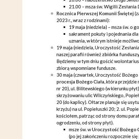
21.00 – msza św. Wigilii Zesłania
Rocznica Pierwszej Komunii Świętej
(z
2023 r., wraz z rodzinami):
19 maja (niedziela) – msza św. o g
sakrament pokuty i pojednania dla
uznania, w którym istnieje możliw
19 maja (niedziela, Uroczystość Zesłani
naszej parafii również
zbiórka fundusz
Będziemy w tym dniu gościć wolontariusz
zbiorą wspomniane fundusze.
30 maja (czwartek, Uroczystość Bożego 
procesja Bożego Ciała
, która przejdzie
nr 20), ul. Bilitewskiego (w kierunku pł
skrzyżowaniu ulic Wilczyńskiego, Popiełu
20 (do kaplicy). Ołtarze planuje się usyt
krzyżu) na ul. Popiełuszki 20; 2. ul. Pop
kościołem, patrząc od strony domu parafi
ogrodzeniu, od strony płyt).
msze św. w
Uroczystość Bożego C
(po jej zakończeniu rozpocznie się