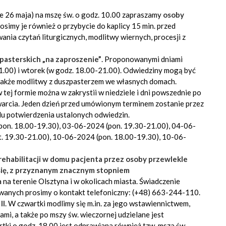
zie 26 maja) na mszę św. o godz. 10.00 zapraszamy
osoby
rosimy je również o przybycie do kaplicy 15 min. przed
nia czytań liturgicznych, modlitwy wiernych, procesji z
pasterskich „na zaproszenie”
. Proponowanymi dniami
21.00) i wtorek (w godz. 18.00-21.00). Odwiedziny mogą być
 także modlitwy z duszpasterzem we własnych domach.
tej formie można w zakrystii w niedziele i dni powszednie po
twarcia. Jeden dzień przed umówionym terminem zostanie przez
lu potwierdzenia ustalonych odwiedzin.
pon. 18.00-19.30), 03-06-2024 (pon. 19.30-21.00), 04-06-
. 19.30-21.00), 10-06-2024 (pon. 18.00-19.30), 10-06-
rehabilitacji w domu pacjenta przez osoby przewlekle
 się, z przyznanym znacznym stopniem
 na terenie Olsztyna i w okolicach miasta. Świadczenie
wanych prosimy o kontakt telefoniczny: (+48) 663-244-110.
II
. W czwartki modlimy się m.in. za jego wstawiennictwem,
mi, a także po mszy św. wieczornej udzielane jest
tki o godz. 18.00 jest odprawiana również tzw. msza św.