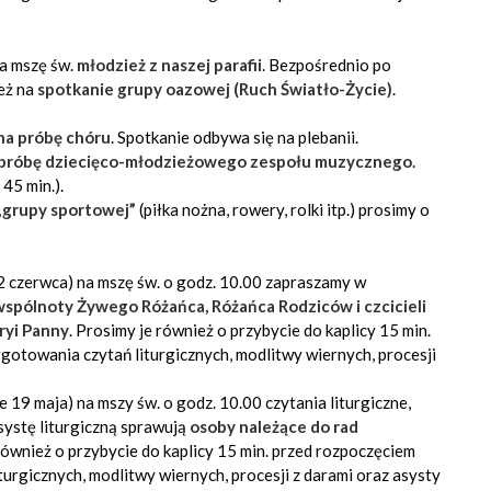
na mszę św.
młodzież z naszej parafii
. Bezpośrednio po
eż na
spotkanie grupy oazowej (Ruch Światło-Życie)
.
na próbę chóru
. Spotkanie odbywa się na plebanii.
 próbę dziecięco-młodzieżowego zespołu muzycznego
.
45 min.).
„grupy sportowej”
(piłka nożna, rowery, rolki itp.) prosimy o
e 2 czerwca) na mszę św. o godz. 10.00 zapraszamy w
wspólnoty Żywego Różańca, Różańca Rodziców i czcicieli
ryi Panny
. Prosimy je również o przybycie do kaplicy 15 min.
gotowania czytań liturgicznych, modlitwy wiernych, procesji
ie 19 maja) na mszy św. o godz. 10.00 czytania liturgiczne,
asystę liturgiczną sprawują
osoby należące do
rad
 również o przybycie do kaplicy 15 min. przed rozpoczęciem
turgicznych, modlitwy wiernych, procesji z darami oraz asysty