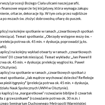
erwszy) procesji Bożego Ciała ulicami naszej parafii,
 finansowe wsparcie tej inicjatywy, która wymaga zakupu
ienie, ołtarze, dekoracje itp. W tym celu przez najbliższe
na po mszach św. złożyć dobrowolną ofiarę do puszek.
aplicy) na kolejne spotkanie w ramach „czwartkowych spotkań
 miesiąca).
Temat spotkania: „Obrzędy wstępne mszy św. –
prelekcja potrwa ok. 45 min. + dyskusja, poprowadzi ją ks.
fii).
kaplicy) na kolejny wykład otwarty w ramach „czwartkowych
iem” (III czwartek miesiąca).
Temat wykładu: „Jan Paweł II
trwa ok. 45 min. + dyskusja; prelekcję wygłosi ks. Paweł
Olsztynie).
kaplicy) na spotkanie w ramach „czwartkowych spotkań z
mat spotkania: „Jak mądrze wychować dziecko? Refleksje
a pieśń tygrysicy
”
(prelekcja potrwa ok. 45 min. + dyskusja,
ydziału Nauk Społecznych UWM w Olsztynie).
 kaplicy) na „margaretkowe” rozważanie biblijne (I czwartek
da z grzesznikami”
(rozważanie potrwa ok. 30 m.in. i
yższego Seminarium Duchownego Metropolii Warmińskiej