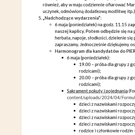
również, aby w maju codziennie ofiarować Mar
uczynek, odmówioną dodatkową modlitwę itp.)
„Nadchodzące wydarzenia”
:
6 maja (poniedziałek) na godz. 11.15
zap
naszej kaplicy. Potem odbędzie się na
herbata, napoje, słodkości, dzielenie się
zapraszamy. Jednocześnie dziękujemy os
Harmonogram dla kandydatów do
PIE
6 maja (poniedziałek):
19.00 – próba dla grupy z go
rodzicami);
20.00 – próba dla grupy z go
rodzicami);
Sakrament pokuty i pojednania
(fo
content/uploads/2024/04/Formul
dzieci z nazwiskami rozpoczy
dzieci z nazwiskami rozpoczy
dzieci z nazwiskami rozpoczy
dzieci z nazwiskami rozpoczy
rodzice i członkowie rodzin