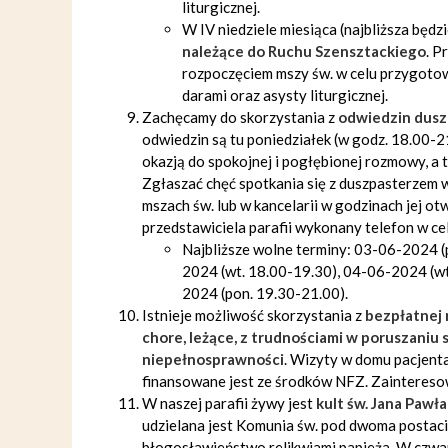
liturgicznej.
W IV niedziele miesiąca (najbliższa będ
należące do
Ruchu Szensztackiego
. P
rozpoczęciem mszy św. w celu przygotowa
darami oraz asysty liturgicznej.
Zachęcamy do skorzystania z
odwiedzin dusz
odwiedzin są tu poniedziałek (w godz. 18.00-
okazją do spokojnej i pogłębionej rozmowy, a
Zgłaszać chęć spotkania się z duszpasterzem w 
mszach św. lub w kancelarii w godzinach jej o
przedstawiciela parafii wykonany telefon w ce
Najbliższe wolne terminy: 03-06-2024 (
2024 (wt. 18.00-19.30), 04-06-2024 (wt
2024 (pon. 19.30-21.00).
Istnieje możliwość skorzystania z
bezpłatnej 
chore, leżące, z trudnościami w poruszaniu
niepełnosprawności
. Wizyty w domu pacjenta
finansowane jest ze środków NFZ. Zaintereso
W naszej parafii żywy jest
kult św. Jana Pawła 
udzielana jest Komunia św. pod dwoma postacia
błogosławieństwo relikwiami papieża. W czwar