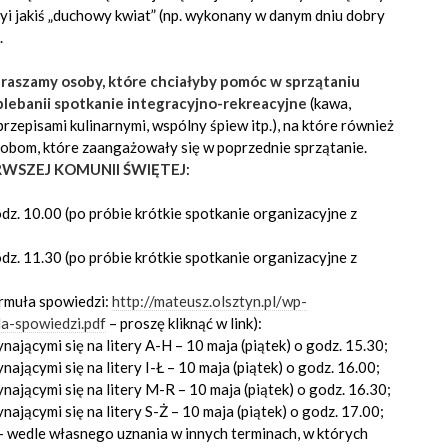
yi jakiś „duchowy kwiat” (np. wykonany w danym dniu dobry
.
raszamy osoby, które chciałyby pomóc w sprzątaniu
 plebanii spotkanie integracyjno-rekreacyjne
(kawa,
 przepisami kulinarnymi, wspólny śpiew itp.), na które również
obom, które zaangażowały się w poprzednie sprzątanie.
RWSZEJ KOMUNII ŚWIĘTEJ
:
dz. 10.00 (po próbie krótkie spotkanie organizacyjne z
dz. 11.30 (po próbie krótkie spotkanie organizacyjne z
rmuła spowiedzi:
http://mateusz.olsztyn.pl/wp-
a-spowiedzi.pdf
– proszę kliknąć w link):
nającymi się na litery A-H – 10 maja (piątek) o godz. 15.30;
nającymi się na litery I-Ł – 10 maja (piątek) o godz. 16.00;
nającymi się na litery M-R – 10 maja (piątek) o godz. 16.30;
nającymi się na litery S-Ż – 10 maja (piątek) o godz. 17.00;
 – wedle własnego uznania w innych terminach, w których