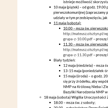
istnieje możliwość skorzyst
10 maja (piątek) – od godz. 19.00
pierwszokomunijnej (zapraszamy pr
udziały w tym przedsięwzięciu, ja
11 maja (sobota):
10.00 – msza św. pierwszoko
http://mateusz.olsztyn.pl/
grupa-z-10.00.pdf
– proszę k
11.30 – msza św. pierwszoko
http://mateusz.olsztyn.pl/
grupa-z-11.30.pdf
– proszę k
Biały tydzień:
12 maja (niedziela) – msza ś
13-15 maja (poniedziałek-śr
15 maja (środa) – o godz. 2
się przy źródełku, aby wspó
NMP na Królową Nieba i Zie
Bazyliki Narodzenia NMP w 
18 maja (sobota)
Wigilia Uroczystości
18.00 – msza św. z soboty;
20.00 – nabożeństwo
Droga Świat