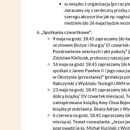
w związku z organizacją (po raz pi
zwracamy się z serdeczną prośbą o
szeregu akcesoriów jak np. nagłośn
niedziele (do 26 maja) będzie moż
„Spotkania czwartkowe”
:
9 maja na godz. 18.45 zapraszamy (do k
ze słowem Bożym i liturgią” (II czwartek
Pozdrowienie wiernych i akt pokuty”
(
Zdzisław Kieliszek, proboszcz naszej para
16 maja na godz. 18.45 zapraszamy (do 
spotkań z Janem Pawłem II i jego nauczan
w Olsztynie (przesłanie)”
(prelekcja po
Rabczyński z Wydziału Teologii UWM w 
23 maja na godz. 18.45 zapraszamy (do 
dobrą książką” (IV czwartek miesiąca).
Te
zainspirowane książką Amy Chua
Bojow
książkę przedstawi p. Beata Adrjan z W
6 czerwca na godz. 18.45 zapraszamy (do
miesiąca).
Temat rozważania: „Jezus ja
poprowadzi je ks. Michał Kuciński z W