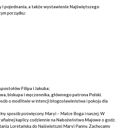
 i pojednania, a także wystawienie Najświętszego
ącym porządku:
postołów Filipa i Jakuba
;
awa, biskupa i męczennika, głównego patrona Polski
.
sób o modlitwie w intencji błogosławieństwa i pokoju dla
gólny sposób poświęcony Maryi – Matce Boga i naszej. W
afialnej kaplicy codziennie na
Nabożeństwo Majowe
o godz.
itanią Loretańską do Najświętszej Maryi Panny. Zachęcamy