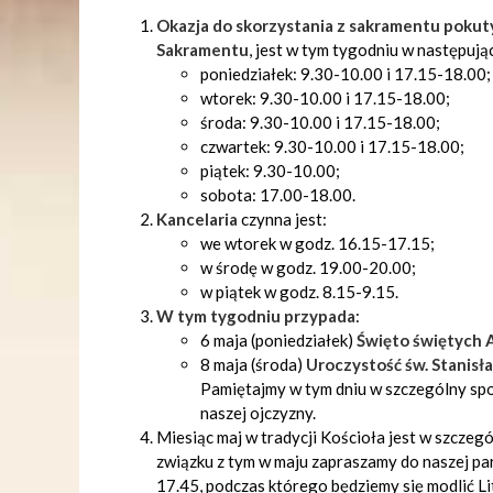
Okazja do skorzystania z sakramentu pokuty
Sakramentu
, jest w tym tygodniu w następuj
poniedziałek: 9.30-10.00 i 17.15-18.00;
wtorek: 9.30-10.00 i 17.15-18.00;
środa: 9.30-10.00 i 17.15-18.00;
czwartek: 9.30-10.00 i 17.15-18.00;
piątek: 9.30-10.00;
sobota: 17.00-18.00.
Kancelaria
czynna jest:
we wtorek w godz. 16.15-17.15;
w środę w godz. 19.00-20.00;
w piątek w godz. 8.15-9.15.
W tym tygodniu przypada
:
6 maja (poniedziałek)
Święto świętych A
8 maja (środa)
Uroczystość św. Stanisł
Pamiętajmy w tym dniu w szczególny spo
naszej ojczyzny.
Miesiąc maj w tradycji Kościoła jest w szcze
związku z tym w maju zapraszamy do naszej par
17.45, podczas którego będziemy się modlić L