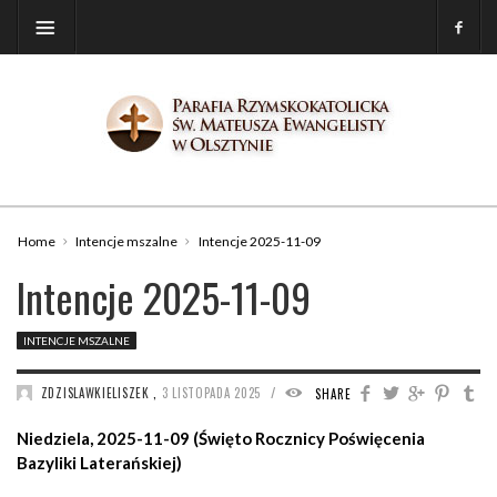
Home
Intencje mszalne
Intencje 2025-11-09
Intencje 2025-11-09
INTENCJE MSZALNE
/
ZDZISLAWKIELISZEK
,
3 LISTOPADA 2025
560
SHARE
Niedziela, 2025-11-09 (
Święto Rocznicy Poświęcenia
Bazyliki Laterańskiej
)