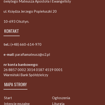
świętego Mateusza Apostoła i Ewangelisty
ul. Księdza Jerzego Popiełuszki 20
10-693 Olsztyn.
KONTAKT
tel.:
(+48) 660-614-970
e-mail:
parafiamateusz@o2.pl
nr konta bankowego:
26 8857 0002 3014 0187 4519 0001
Warmiński Bank Spółdzielczy
MAPA STRONY
Start
Ogłoszenia
Intencje mszalne
Liturgia