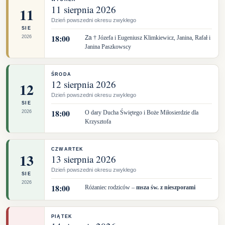
11 sierpnia 2026
11
Dzień powszedni okresu zwykłego
SIE
18:00
2026
Za
† Józefa i Eugeniusz Klimkiewicz, Janina, Rafał i
Janina Paszkowscy
ŚRODA
12 sierpnia 2026
12
Dzień powszedni okresu zwykłego
SIE
18:00
2026
O dary Ducha Świętego i Boże Miłosierdzie dla
Krzysztofa
CZWARTEK
13
13 sierpnia 2026
Dzień powszedni okresu zwykłego
SIE
2026
18:00
Różaniec rodziców –
msza św. z nieszporami
PIĄTEK