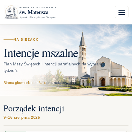
RZYMSKOKATOLICKA PARAFIA
św. Mateusza
Apostoła i Ewangelisty w Olsztynie
NA BIEŻĄCO
Intencje mszalne
Plan Mszy Świętych i intencji parafialnych na wybrany
tydzień.
Strona główna
›
Na bieżąco
›
Intencje mszalne
Porządek intencji
9–16 sierpnia 2026