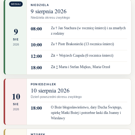
DZISIAJ
NIEDZIELA
9 sierpnia 2026
Niedziela okresu zwykłego
08:00
9
Za † Jan Stachura (w rocznicę śmierci) i za zmarłych
z rodziny
SIE
10:00
Za † Piotr Brakoniecki (13 rocznica śmierci)
2026
12:00
Za
+ Wojciech Czapula (6 rocznica śmierci)
18:00
Za
†
Marta i Stefan Miękus, Maria Orzoł
PONIEDZIAŁEK
10 sierpnia 2026
10
Dzień powszedni okresu zwykłego
SIE
18:00
O Boże błogosławieństwo, dary Ducha Świętego,
2026
opiekę Matki Bożej i potrzebne łaski dla Joanny i
Wiesławy
WTOREK