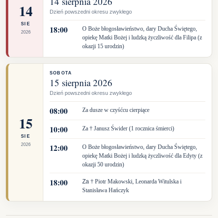
14 sierpnia 2026
14
Dzień powszedni okresu zwykłego
SIE
18:00
O Boże błogosławieństwo, dary Ducha Świętego,
2026
opiekę Matki Bożej i ludzką życzliwość dla Filipa (z
okazji 15 urodzin)
SOBOTA
15 sierpnia 2026
Dzień powszedni okresu zwykłego
08:00
Za dusze w czyśćcu cierpiące
15
10:00
Za † Janusz Świder (1 rocznica śmierci)
SIE
2026
12:00
O Boże błogosławieństwo, dary Ducha Świętego,
opiekę Matki Bożej i ludzką życzliwość dla Edyty (z
okazji 50 urodzin)
18:00
Za
† Piotr Makowski, Leonarda Witulska i
Stanisława Hańczyk