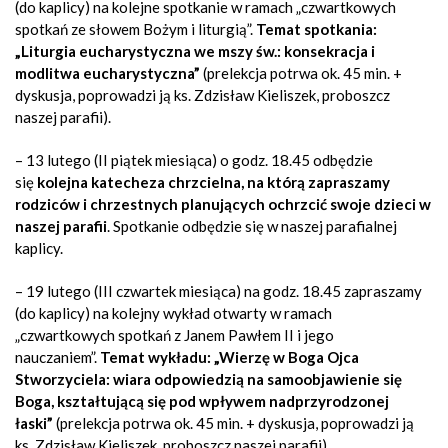
(do kaplicy) na kolejne spotkanie w ramach „czwartkowych
spotkań ze słowem Bożym i liturgią”.
Temat spotkania:
„Liturgia eucharystyczna we mszy św.: konsekracja i
modlitwa eucharystyczna”
(prelekcja potrwa ok. 45 min. +
dyskusja, poprowadzi ją ks. Zdzisław Kieliszek, proboszcz
naszej parafii).
– 13 lutego (II piątek miesiąca) o godz. 18.45 odbędzie
się
kolejna katecheza chrzcielna, na którą zapraszamy
rodziców i chrzestnych planujących ochrzcić swoje dzieci w
naszej parafii
. Spotkanie odbędzie się w naszej parafialnej
kaplicy.
– 19 lutego (III czwartek miesiąca) na godz. 18.45 zapraszamy
(do kaplicy) na kolejny wykład otwarty w ramach
„czwartkowych spotkań z Janem Pawłem II i jego
nauczaniem”.
Temat wykładu: „Wierzę w Boga Ojca
Stworzyciela: wiara odpowiedzią na samoobjawienie się
Boga, kształtującą się pod wpływem nadprzyrodzonej
łaski”
(prelekcja potrwa ok. 45 min. + dyskusja, poprowadzi ją
ks. Zdzisław Kieliszek, proboszcz naszej parafii).