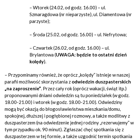
– Wtorek (24.02, od godz. 16.00) – ul.
Szmaragdowa (nr nieparzyste), ul. Diamentowa (nr
parzyste);
– Środa (25.02, od godz. 16.00) – ul. Nefrytowa;
– Czwartek (26.02, od godz. 16.00) – ul.
Brylantowa (
UWAGA: będzie to ostatni dzień
kolędy
).
– Przypominamy również, że oprócz „kolędy” istnieje w naszej
parafii możliwość skorzystania z
odwiedzin duszpasterskich
„na zaproszenie”
.
Przez cały rok (oprócz wakacji, świąt itp.)
proponowanymi dniami odwiedzin są tu poniedziałek (w godz.
18.00-21.00) i wtorek (w godz. 18.00-21.00). Odwiedziny
mogą być okazją do błogosławieństwa mieszkania/domu,
spokojnej, dłuższej i pogłębionej rozmowy, a także modlitwy z
duszpasterzem (na odwiedzenie jednej rodziny „rezerwujemy” w
tym przypadku ok. 90 minut). Zgłaszać chęć spotkania się z
duszpasterzem w tej formie, a także uzgodnić termin spotkania