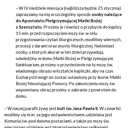
– W IV niedziele miesiąca (najbliższa będzie 25 stycznia)
zapraszamy na nią w szczególny sposób
osoby należące
do
Apostolatu Pielgrzymującej Matki Bożej
z Szensztatu
. Prosimy je również o przybycie do kaplicy
15 min. przed rozpoczęciem mszy św. w celu
przygotowania czytań liturgicznych, modlitwy wiernych,
procesji z darami oraz asysty liturgicznej. Natomiast
osoby, u których akurat w ten dzień przypadają
odwiedziny w domu Matki Bożej w Pielgrzymującym
Sanktuarium, prosimy o przyniesienie na tę mszę św.
wiadomego obrazu w kształcie kapliczki, aby na czas
Eucharystii mógł on zostać ustawiony przy ikonie Matki
Bożej Nieustającej Pomocy. Po zakończeniu mszy św.
wspomniany obraz prosimy o zabranie z powrotem do
domu.
– W naszej parafii żywy jest
kult św. Jana Pawła II
. W czwartki
modlimy się m.in. za jego wstawiennictwem, udzielana jest
Komunia św. pod dwoma postaciami, a także po mszy św.
wieczornej udzielane jest błogosławieństwo relikwiami