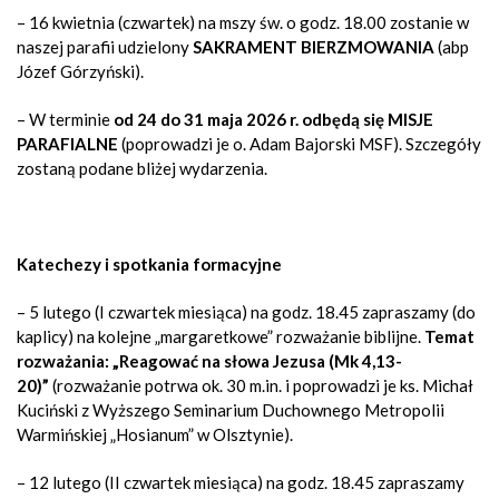
– 16 kwietnia (czwartek) na mszy św. o godz. 18.00 zostanie w
naszej parafii udzielony
SAKRAMENT BIERZMOWANIA
(abp
Józef Górzyński).
– W terminie
od 24 do 31 maja 2026 r. odbędą się
MISJE
PARAFIALNE
(poprowadzi je o. Adam Bajorski MSF). Szczegóły
zostaną podane bliżej wydarzenia.
Katechezy i spotkania formacyjne
– 5 lutego (I czwartek miesiąca) na godz. 18.45 zapraszamy (do
kaplicy) na kolejne „margaretkowe” rozważanie biblijne.
Temat
rozważania: „Reagować na słowa Jezusa (Mk 4,13-
20)”
(rozważanie potrwa ok. 30 m.in. i poprowadzi je ks. Michał
Kuciński z Wyższego Seminarium Duchownego Metropolii
Warmińskiej „Hosianum” w Olsztynie
)
.
– 12 lutego (II czwartek miesiąca) na godz. 18.45 zapraszamy