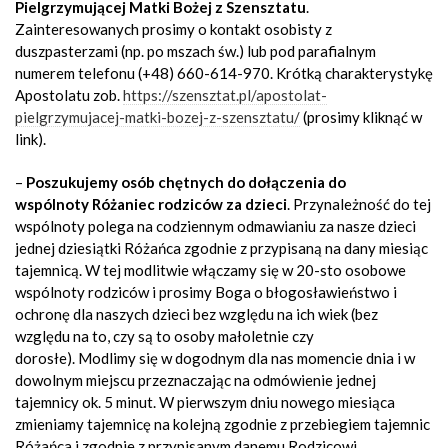
Pielgrzymującej Matki Bożej z Szensztatu
.
Zainteresowanych prosimy o kontakt osobisty z
duszpasterzami (np. po mszach św.) lub pod parafialnym
numerem telefonu (+48) 660-614-970. Krótką charakterystykę
Apostolatu zob.
https://szensztat.pl/apostolat-
pielgrzymujacej-matki-bozej-z-szensztatu/
(prosimy kliknąć w
link).
–
Poszukujemy osób chętnych do dołączenia do
wspólnoty Różaniec rodziców za dzieci
. Przynależność do tej
wspólnoty polega na codziennym odmawianiu za nasze dzieci
jednej dziesiątki Różańca zgodnie z przypisaną na dany miesiąc
tajemnicą. W tej modlitwie włączamy się w 20-sto osobowe
wspólnoty rodziców i prosimy Boga o błogosławieństwo i
ochronę dla naszych dzieci bez względu na ich wiek (bez
względu na to, czy są to osoby małoletnie czy
dorosłe). Modlimy się w dogodnym dla nas momencie dnia i w
dowolnym miejscu przeznaczając na odmówienie jednej
tajemnicy ok. 5 minut. W pierwszym dniu nowego miesiąca
zmieniamy tajemnicę na kolejną zgodnie z przebiegiem tajemnic
Różańca i zgodnie z przypisanym danemu Rodzicowi