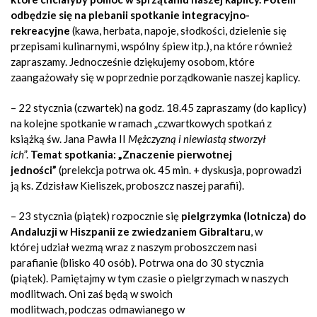
odbędzie się na plebanii spotkanie integracyjno-
rekreacyjne
(kawa, herbata, napoje, słodkości, dzielenie się
przepisami kulinarnymi, wspólny śpiew itp.), na które również
zapraszamy. Jednocześnie dziękujemy osobom, które
zaangażowały się w poprzednie porządkowanie naszej kaplicy.
– 22 stycznia (czwartek) na godz. 18.45 zapraszamy (do kaplicy)
na kolejne spotkanie w ramach „czwartkowych spotkań z
książką św. Jana Pawła II
Mężczyzną i niewiastą stworzył
ich
”.
Temat spotkania: „Znaczenie pierwotnej
jedności”
(prelekcja potrwa ok. 45 min. + dyskusja, poprowadzi
ją ks. Zdzisław Kieliszek, proboszcz naszej parafii).
– 23 stycznia (piątek) rozpocznie się
pielgrzymka (lotnicza) do
Andaluzji w Hiszpanii ze zwiedzaniem Gibraltaru
, w
której udział wezmą wraz z naszym proboszczem nasi
parafianie (blisko 40 osób). Potrwa ona do 30 stycznia
(piątek). Pamiętajmy w tym czasie o pielgrzymach w naszych
modlitwach. Oni zaś będą w swoich
modlitwach, podczas odmawianego w