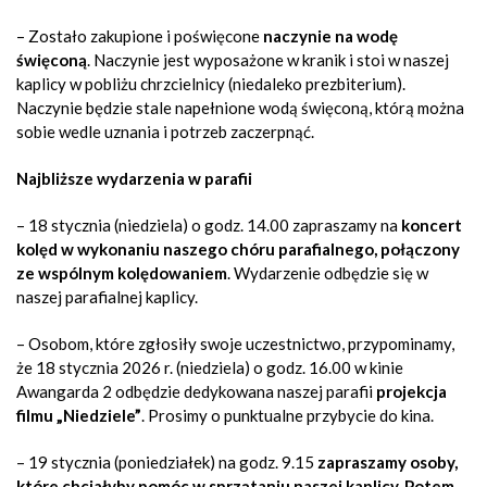
– Zostało zakupione i poświęcone
naczynie na wodę
święconą
. Naczynie jest wyposażone w kranik i stoi w naszej
kaplicy w pobliżu chrzcielnicy (niedaleko prezbiterium).
Naczynie będzie stale napełnione wodą święconą, którą można
sobie wedle uznania i potrzeb zaczerpnąć.
Najbliższe wydarzenia w parafii
– 18 stycznia (niedziela) o godz. 14.00 zapraszamy na
koncert
kolęd w wykonaniu naszego chóru parafialnego, połączony
ze wspólnym kolędowaniem
. Wydarzenie odbędzie się w
naszej parafialnej kaplicy.
– Osobom, które zgłosiły swoje uczestnictwo, przypominamy,
że 18 stycznia 2026 r. (niedziela) o godz. 16.00 w kinie
Awangarda 2 odbędzie dedykowana naszej parafii
projekcja
filmu „Niedziele”
. Prosimy o punktualne przybycie do kina.
– 19 stycznia (poniedziałek) na godz. 9.15
zapraszamy osoby,
które chciałyby pomóc w sprzątaniu naszej kaplicy. Potem