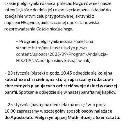
czasie pielgrzymki różańca, polecać Bogu również nasze
intencje, które do dnia jej rozpoczęcia można składać do
specjalnie w tym celu przygotowanej skrzynki z
napisem
Hiszpania
, umieszczonej obok stanowiska
rozprowadzania
Gościa niedzielnego
.
– Program pielgrzymki można znaleźć na
stronie:
http://mateusz.olsztyn.pl/wp-
content/uploads/2025/09/Program-Andaluzja-
HISZPANIA.pdf
(prosimy kliknąć w link).
– 23 stycznia (piątek) o godz. 18.45 odbędzie się
kolejna
katecheza chrzcielna, na którą zapraszamy rodziców i
chrzestnych planujących ochrzcić swoje dzieci w naszej
parafii
. Spotkanie odbędzie się w naszej parafialnej kaplicy.
– 25 stycznia (następna niedziela) na mszę św. o godz.
10.00 zapraszamy w szczególny sposób
osoby należące
do
Apostolatu Pielgrzymującej Matki Bożej z Szensztatu
.