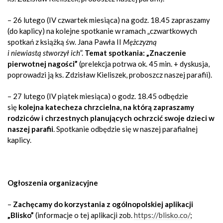
– 26 lutego (IV czwartek miesiąca) na godz. 18.45 zapraszamy
(do kaplicy) na kolejne spotkanie w ramach „czwartkowych
spotkań z książką św. Jana Pawła II
Mężczyzną
i niewiastą stworzył ich
”.
Temat spotkania: „Znaczenie
pierwotnej nagości”
(prelekcja potrwa ok. 45 min. + dyskusja,
poprowadzi ją ks. Zdzisław Kieliszek, proboszcz naszej parafii).
– 27 lutego (IV piątek miesiąca) o godz. 18.45 odbędzie
się
kolejna katecheza chrzcielna, na którą zapraszamy
rodziców i chrzestnych planujących ochrzcić swoje dzieci w
naszej parafii
. Spotkanie odbędzie się w naszej parafialnej
kaplicy.
Ogłoszenia organizacyjne
–
Zachęcamy do korzystania z ogólnopolskiej aplikacji
„Blisko”
(informacje o tej aplikacji zob.
https://blisko.co/
;