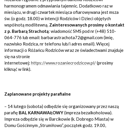
harmonogramem odmawiania tajemnic. Dodatkowo raz w
miesiącu, w drugi czwartek miesiąca ofiarowywana jest msza
św. (o godz. 18.00) w intencji Rodziców i Dzieci objętych
wspólnotą modlitewną.
Zainteresowanych prosimy o kontakt
z p. Barbarą Strachotą
: wiadomość SMS pod nr (+48) 510-
064-776 lub email: barbarastrachota72@gmail.com (imię,
nazwisko Rodzica, nr telefonu lub/i adres email). Więcej
informacji o Różańcu Rodziców wraz ze świadectwami znajduje
się na stronie
internetowej:
https://www.rozaniecrodzicow.pl/
(prosimy
kliknąć w link).
Zaplanowane projekty parafialne
– 14 lutego (sobota) odbędzie się organizowany przez naszą
parafię
BAL KARNAWAŁOWY
(impreza bezalkoholowa).
Impreza odbędzie się w Barcikowie (k. Dobrego Miasta) w
Domu Gościnnym „Strumiłowo”, początek godz. 19.00,