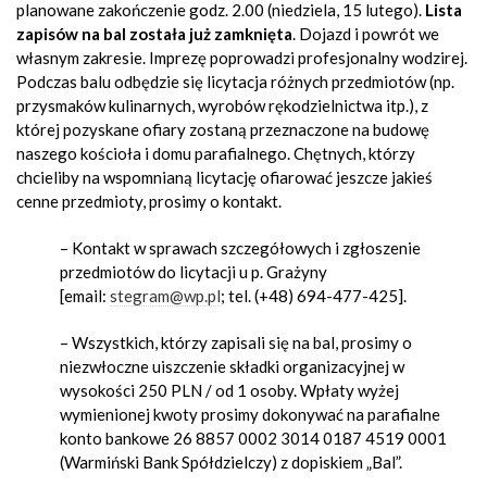
planowane zakończenie godz. 2.00 (niedziela, 15 lutego).
Lista
zapisów na bal została już zamknięta
. Dojazd i powrót we
własnym zakresie. Imprezę poprowadzi profesjonalny wodzirej.
Podczas balu odbędzie się licytacja różnych przedmiotów (np.
przysmaków kulinarnych, wyrobów rękodzielnictwa itp.), z
której pozyskane ofiary zostaną przeznaczone na budowę
naszego kościoła i domu parafialnego. Chętnych, którzy
chcieliby na wspomnianą licytację ofiarować jeszcze jakieś
cenne przedmioty, prosimy o kontakt.
–
Kontakt w sprawach szczegółowych i zgłoszenie
przedmiotów do licytacji u p. Grażyny
[email:
stegram@wp.pl
; tel. (+48) 694-477-425].
–
Wszystkich, którzy zapisali się na bal, prosimy o
niezwłoczne uiszczenie składki organizacyjnej w
wysokości 250 PLN / od 1 osoby. Wpłaty wyżej
wymienionej kwoty prosimy dokonywać na parafialne
konto bankowe 26 8857 0002 3014 0187 4519 0001
(Warmiński Bank Spółdzielczy) z dopiskiem „Bal”.