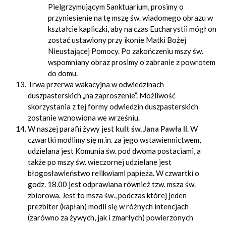
Pielgrzymującym Sanktuarium, prosimy o
przyniesienie na tę mszę św. wiadomego obrazu w
kształcie kapliczki, aby na czas Eucharystii mógł on
zostać ustawiony przy ikonie Matki Bożej
Nieustającej Pomocy. Po zakończeniu mszy św.
wspomniany obraz prosimy o zabranie z powrotem
do domu.
Trwa przerwa wakacyjna w odwiedzinach
duszpasterskich „na zaproszenie”. Możliwość
skorzystania z tej formy odwiedzin duszpasterskich
zostanie wznowiona we wrześniu.
W naszej parafii żywy jest
kult św. Jana Pawła II
. W
czwartki modlimy się m.in. za jego wstawiennictwem,
udzielana jest Komunia św. pod dwoma postaciami, a
także po mszy św. wieczornej udzielane jest
błogosławieństwo relikwiami papieża. W czwartki o
godz. 18.00 jest odprawiana również tzw. msza św.
zbiorowa. Jest to msza św., podczas której jeden
prezbiter (kapłan) modli się w różnych intencjach
(zarówno za żywych, jak i zmarłych) powierzonych