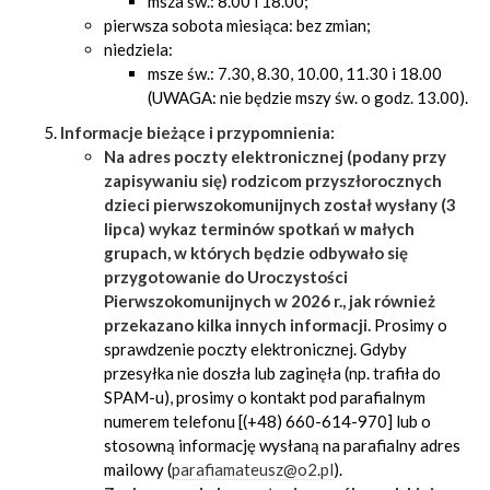
msza św.: 8.00 i 18.00;
pierwsza sobota miesiąca: bez zmian;
niedziela:
msze św.: 7.30, 8.30, 10.00, 11.30 i 18.00
(UWAGA: nie będzie mszy św. o godz. 13.00).
Informacje bieżące i przypomnienia:
Na adres poczty elektronicznej (podany przy
zapisywaniu się) rodzicom przyszłorocznych
dzieci pierwszokomunijnych został wysłany (3
lipca) wykaz terminów spotkań w małych
grupach, w których będzie odbywało się
przygotowanie do Uroczystości
Pierwszokomunijnych w 2026 r., jak również
przekazano kilka innych informacji.
Prosimy o
sprawdzenie poczty elektronicznej. Gdyby
przesyłka nie doszła lub zaginęła (np. trafiła do
SPAM-u), prosimy o kontakt pod parafialnym
numerem telefonu [(+48) 660-614-970] lub o
stosowną informację wysłaną na parafialny adres
mailowy (
parafiamateusz@o2.pl
).