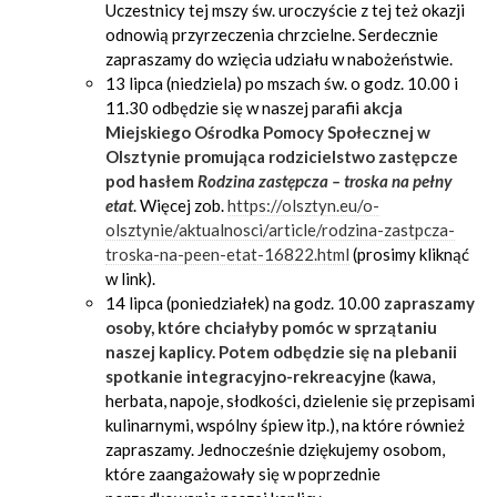
Uczestnicy tej mszy św. uroczyście z tej też okazji
odnowią przyrzeczenia chrzcielne. Serdecznie
zapraszamy do wzięcia udziału w nabożeństwie.
13 lipca (niedziela) po mszach św. o godz. 10.00 i
11.30 odbędzie się w naszej parafii
akcja
Miejskiego Ośrodka Pomocy Społecznej w
Olsztynie promująca rodzicielstwo zastępcze
pod hasłem
Rodzina zastępcza – troska na pełny
etat
. Więcej zob.
https://olsztyn.eu/o-
olsztynie/aktualnosci/article/rodzina-zastpcza-
troska-na-peen-etat-16822.html
(prosimy kliknąć
w link).
14 lipca (poniedziałek) na godz. 10.00
zapraszamy
osoby, które chciałyby pomóc w sprzątaniu
naszej kaplicy. Potem odbędzie się na plebanii
spotkanie integracyjno-rekreacyjne
(kawa,
herbata, napoje, słodkości, dzielenie się przepisami
kulinarnymi, wspólny śpiew itp.), na które również
zapraszamy. Jednocześnie dziękujemy osobom,
które zaangażowały się w poprzednie