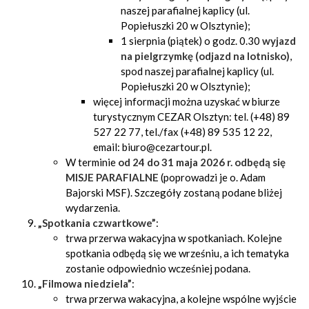
naszej parafialnej kaplicy (ul.
Popiełuszki 20 w Olsztynie);
1 sierpnia (piątek) o godz. 0.30
wyjazd
na pielgrzymkę (odjazd na lotnisko)
,
spod naszej parafialnej kaplicy (ul.
Popiełuszki 20 w Olsztynie);
więcej informacji można uzyskać w biurze
turystycznym CEZAR Olsztyn: tel. (+48) 89
527 22 77, tel./fax (+48) 89 535 12 22,
email: biuro@cezartour.pl.
W terminie
od 24 do 31 maja 2026 r. odbędą się
MISJE PARAFIALNE
(poprowadzi je o. Adam
Bajorski MSF). Szczegóły zostaną podane bliżej
wydarzenia.
„Spotkania czwartkowe”
:
trwa przerwa wakacyjna w spotkaniach. Kolejne
spotkania odbędą się we wrześniu, a ich tematyka
zostanie odpowiednio wcześniej podana.
„Filmowa niedziela”
:
trwa przerwa wakacyjna, a kolejne wspólne wyjście