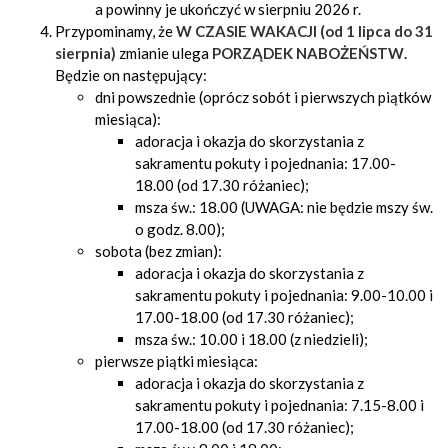
a powinny je ukończyć w sierpniu 2026 r.
Przypominamy, że
W CZASIE WAKACJI (od 1 lipca do 31
sierpnia)
zmianie ulega
PORZĄDEK NABOŻEŃSTW
.
Będzie on następujący:
dni powszednie (oprócz sobót i pierwszych piątków
miesiąca):
adoracja i okazja do skorzystania z
sakramentu pokuty i pojednania: 17.00-
18.00 (od 17.30 różaniec);
msza św.: 18.00 (UWAGA: nie będzie mszy św.
o godz. 8.00);
sobota (bez zmian):
adoracja i okazja do skorzystania z
sakramentu pokuty i pojednania: 9.00-10.00 i
17.00-18.00 (od 17.30 różaniec);
msza św.: 10.00 i 18.00 (z niedzieli);
pierwsze piątki miesiąca:
adoracja i okazja do skorzystania z
sakramentu pokuty i pojednania: 7.15-8.00 i
17.00-18.00 (od 17.30 różaniec);