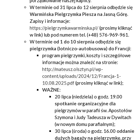
porządkowanie naszej kaplicy.
W terminie od 31 lipca do 12 sierpnia odbędzie się
Warmińska Pielgrzymka Piesza na Jasną Górę
.
Zapisy i informacje:
https://pielgrzymkawarminska.pl/
(prosimy kliknąć
w link) lub pod numerem tel. (+48) 576-969-961.
W terminie
od
1 do 10 sierpnia
odbędzie się
pielgrzymka (lotniczo-autobusowa) do Francji
:
program pielgrzymki, koszty i szczegółowe
informacje można znaleźć na stronie:
http://mateusz.olsztyn.pl/wp-
content/uploads/2024/12/Francja-1-
10.08.2025.pdf
(prosimy kliknąć w link);
WAŻNE:
20 lipca (niedziela) o godz. 19.00
spotkanie organizacyjne
dla
pielgrzymów w parafii św. Apostołów
Szymona i Judy Tadeusza w Dywitach
(w nowym domu parafialnym);
30 lipca (środa) o godz. 16.00
oddanie
dużych bagaży na pielgrzymkę
, przy