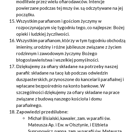
modlitwie przez wielu ofiarodawców. Intencje
powierzane podczas tej mszy św. są odczytywane na jej
początku.
Wszystkim parafianom i gościom życzymy w
rozpoczynającym się tygodniu tego, co najlepsze: Bożej
opieki i ludzkiej życzliwości.
Wszystkim parafianom, którzy w tym tygodniu obchodzą
imieniny, urodziny i różne jubileusze związane z życiem
rodzinnym i zawodowym życzymy Bożego
błogosławieństwa i wszelkiej pomyślności.
Dziękujemy za ofiary składane na potrzeby naszej
parafii
: składane na tacę lub podczas odwiedzin
duszpasterskich, przynoszone do kancelarii parafialnej i
wpłacane bezpośrednio na konto bankowe. W
szczególności dziękujemy za ofiary składane na prace
związane z budową naszego kościoła i domu
parafialnego.
Zapowiedzi przedślubne
:
Michał Bisialski, kawaler, zam. w parafii św.
Mateusza Ap. i Ew. w Olsztynie, i Elżbieta
Suprynowicz, panna, zam. w parafii św. Mateusza