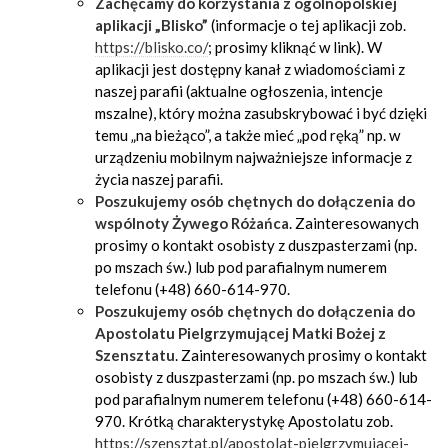
Zachęcamy do korzystania z ogólnopolskiej
aplikacji „Blisko”
(informacje o tej aplikacji zob.
https://blisko.co/
; prosimy kliknąć w link). W
aplikacji jest dostępny kanał z wiadomościami z
naszej parafii (aktualne ogłoszenia, intencje
mszalne), który można zasubskrybować i być dzięki
temu „na bieżąco”, a także mieć „pod ręką” np. w
urządzeniu mobilnym najważniejsze informacje z
życia naszej parafii.
Poszukujemy osób chętnych do dołączenia do
wspólnoty Żywego Różańca
. Zainteresowanych
prosimy o kontakt osobisty z duszpasterzami (np.
po mszach św.) lub pod parafialnym numerem
telefonu (+48) 660-614-970.
Poszukujemy osób chętnych do dołączenia do
Apostolatu Pielgrzymującej Matki Bożej z
Szensztatu
. Zainteresowanych prosimy o kontakt
osobisty z duszpasterzami (np. po mszach św.) lub
pod parafialnym numerem telefonu (+48) 660-614-
970. Krótką charakterystykę Apostolatu zob.
https://szensztat.pl/apostolat-pielgrzymujacej-