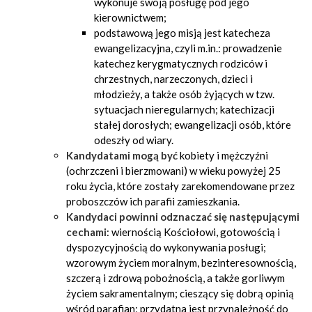
wykonuje swoją posługę pod jego
kierownictwem;
podstawową jego misją jest katecheza
ewangelizacyjna, czyli m.in.: prowadzenie
katechez kerygmatycznych rodziców i
chrzestnych, narzeczonych, dzieci i
młodzieży, a także osób żyjących w tzw.
sytuacjach nieregularnych; katechizacji
stałej dorosłych; ewangelizacji osób, które
odeszły od wiary.
Kandydatami mogą być
kobiety i mężczyźni
(ochrzczeni i bierzmowani) w wieku powyżej 25
roku życia, które zostały zarekomendowane przez
proboszczów ich parafii zamieszkania.
Kandydaci powinni odznaczać się następującymi
cechami
: wiernością Kościołowi, gotowością i
dyspozycyjnością do wykonywania posługi;
wzorowym życiem moralnym, bezinteresownością,
szczerą i zdrową pobożnością, a także gorliwym
życiem sakramentalnym; cieszący się dobrą opinią
wśród parafian; przydatna jest przynależność do