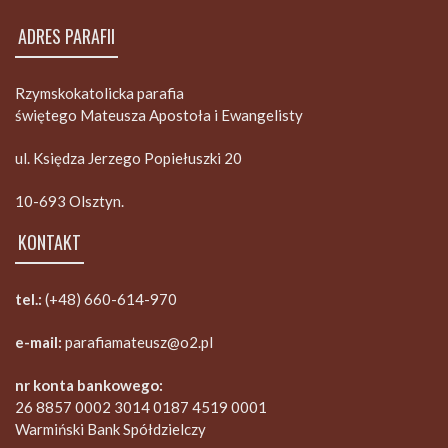
ADRES PARAFII
Rzymskokatolicka parafia
świętego Mateusza Apostoła i Ewangelisty
ul. Księdza Jerzego Popiełuszki 20
10-693 Olsztyn.
KONTAKT
tel.:
(+48) 660-614-970
e-mail:
parafiamateusz@o2.pl
nr konta bankowego:
26 8857 0002 3014 0187 4519 0001
Warmiński Bank Spółdzielczy