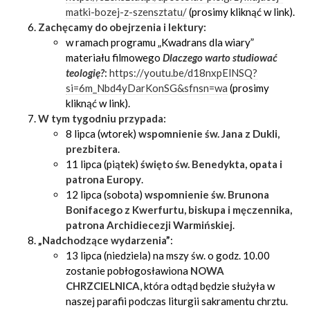
matki-bozej-z-szensztatu/
(prosimy kliknąć w link).
Zachęcamy do obejrzenia i lektury:
w ramach programu „Kwadrans dla wiary”
materiału filmowego
Dlaczego warto studiować
teologię?
:
https://youtu.be/d18nxpElNSQ?
si=6m_Nbd4yDarKonSG&sfnsn=wa
(prosimy
kliknąć w link).
W tym tygodniu przypada:
8 lipca (wtorek)
wspomnienie św. Jana z Dukli,
prezbitera
.
11 lipca (piątek)
święto św. Benedykta, opata i
patrona Europy
.
12 lipca (sobota)
wspomnienie św. Brunona
Bonifacego z Kwerfurtu, biskupa i męczennika,
patrona Archidiecezji Warmińskiej
.
„Nadchodzące wydarzenia”
:
13 lipca (niedziela) na mszy św. o godz. 10.00
zostanie pobłogosławiona
NOWA
CHRZCIELNICA
, która odtąd będzie służyła w
naszej parafii podczas liturgii sakramentu chrztu.