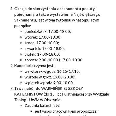
Okazja do skorzystania z sakramentu pokuty i
pojednania, a także wystawienie Najświętszego
Sakramentu
, jest w tym tygodniu w następującym
porządku:
poniedziałek: 17.00-18.00;
wtorek: 17.00-18.00;
środa: 17.00-18.00;
czwartek: 17.00-18.00;
piątek: 17.00-18.00;
sobota: 9.00-10.00 i 17.00-18.00.
Kancelaria
czynna jest:
we wtorek w godz. 16.15-17.15;
w środę w godz. 19.00-20.00;
w piątek w godz. 9.00-10.00.
Trwa nabór do
WARMIŃSKIEJ SZKOŁY
KATECHISTÓW
(do 15 lipca), istniejącej przy Wydziale
Teologii UWM w Olsztynie:
Zadania katechisty:
jest współpracownikiem proboszcza i