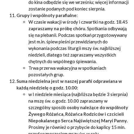
do kina odbędzie się we wrześniu; więcej informacji
zostanie podanych pod koniec sierpnia.
Grupy i wspólnoty parafialne
:
W czasie wakacji w środy i czwartki na godz. 18.45
zapraszamy na próbę chóru
. Spotkania odbywają
się na plebanii. Podczas spotkań przygotowywany
jest m.in. śpiew pieśni przewidzianych do
wykonania podczas liturgii mszy św. najbliższej
niedzieli, dlatego też zapraszamy wszystkich
chętnych do wspólnego śpiewania.
Trwa przerwa wakacyjna w spotkaniach
pozostałych grup.
Suma niedzielna jest w naszej parafii odprawiana w
każdą niedzielę o godz. 10.00
:
w I niedziele miesiąca (najbliższa będzie 3 sierpnia)
na mszę św. o godz. 10.00 zapraszamy w
szczególny sposób
osoby należące do
wspólnoty
Żywego Różańca, Różańca Rodziców i czcicieli
Niepokalanego Serca Najświętszej Maryi Panny
.
Prosimy je również o przybycie do kaplicy 15 min.
przed rozpoczęciem mszy św. w celu