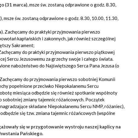
o (31 marca)
, msze św. zostaną odprawione o godz. 8.30,
)
, msze św. zostaną odprawione o godz. 8.30, 10.00, 11.30,
a). Zachęcamy do praktyki przyjmowania pierwszo
powołań kapłańskich i zakonnych, jak również szczególnej
ętszy Sakrament;
 Zachęcamy do praktyki przyjmowania pierwszo piątkowej
cej Sercu Jezusowemu za grzechy swoje i całego świata.
wione nabożeństwo do Najświętszego Serca Pana Jezusa (o
. Zachęcamy do przyjmowania pierwszo sobotniej Komunii
zechy popełnione przeciwko Niepokalanemu Sercu
obotę miesiąca odbędzie się również spotkanie wspólnoty
 sobotniej zmiany tajemnic różańcowych. Początek
ynagradzające składane Niepokalanemu Sercu NMP, różaniec),
. odbędzie się tzw. zmiana tajemnic różańcowych (wspólne
ażowały się w przygotowanie wystroju naszej kaplicy na
hwstania Pańskiego.