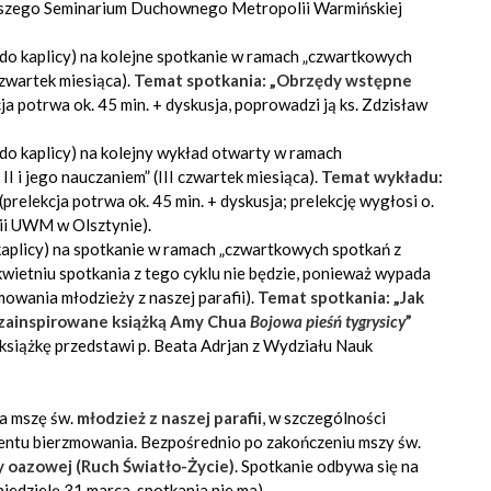
yższego Seminarium Duchownego Metropolii Warmińskiej
(do kaplicy) na kolejne spotkanie w ramach „czwartkowych
czwartek miesiąca).
Temat spotkania: „Obrzędy wstępne
ja potrwa ok. 45 min. + dyskusja, poprowadzi ją ks. Zdzisław
do kaplicy) na kolejny wykład otwarty w ramach
 i jego nauczaniem” (III czwartek miesiąca).
Temat wykładu:
(prelekcja potrwa ok. 45 min. + dyskusja; prelekcję wygłosi o.
ii UWM w Olsztynie).
kaplicy) na spotkanie w ramach „czwartkowych spotkań z
 kwietniu spotkania z tego cyklu nie będzie, ponieważ wypada
mowania młodzieży z naszej parafii).
Temat spotkania: „Jak
zainspirowane książką Amy Chua
Bojowa pieśń tygrysicy
”
, książkę przedstawi p. Beata Adrjan z Wydziału Nauk
na mszę św.
młodzież z naszej parafii
, w szczególności
entu bierzmowania. Bezpośrednio po zakończeniu mszy św.
y oazowej (Ruch Światło-Życie)
. Spotkanie odbywa się na
niedzielę 31 marca, spotkania nie ma).