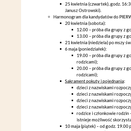
25 kwietnia (czwartek), godz. 16:
Janusz Ostrowski).
Harmonogram dla kandydatów do
PIER
20 kwietnia (sobota):
12.00 – próba dla grupy z go
13.00 – próba dla grupy z go
21 kwietnia (niedziela) po mszy św
6 maja (poniedziałek):
19.00 – próba dla grupy z go
rodzicami);
20.00 – próba dla grupy z go
rodzicami);
Sakrament pokuty i pojednania
:
dzieci z nazwiskami rozpoczy
dzieci z nazwiskami rozpoczy
dzieci z nazwiskami rozpoczy
dzieci z nazwiskami rozpoczy
rodzice i członkowie rodzin
istnieje możliwość skorzyst
10 maja (piątek) – od godz. 19.00