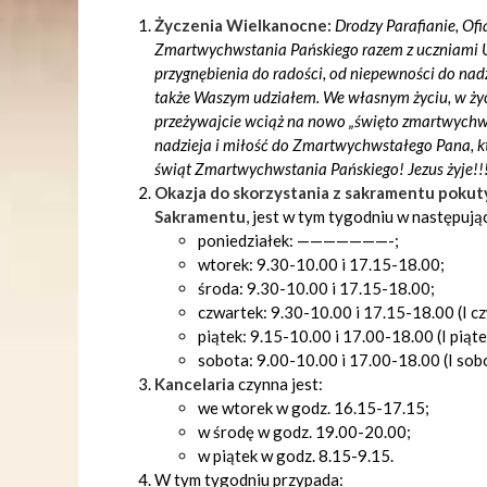
Życzenia Wielkanocne:
Drodzy Parafianie, Ofi
Zmartwychwstania Pańskiego razem z uczniami U
przygnębienia do radości, od niepewności do nadz
także Waszym udziałem. We własnym życiu, w życ
przeżywajcie wciąż na nowo „święto zmartwychws
nadzieja i miłość do Zmartwychwstałego Pana, k
świąt Zmartwychwstania Pańskiego! Jezus żyje!!
Okazja do skorzystania z sakramentu pokuty
Sakramentu
, jest w tym tygodniu w następuj
poniedziałek: ———————-;
wtorek: 9.30-10.00 i 17.15-18.00;
środa: 9.30-10.00 i 17.15-18.00;
czwartek: 9.30-10.00 i 17.15-18.00 (I c
piątek: 9.15-10.00 i 17.00-18.00 (I piąte
sobota: 9.00-10.00 i 17.00-18.00 (I sob
Kancelaria
czynna jest:
we wtorek w godz. 16.15-17.15;
w środę w godz. 19.00-20.00;
w piątek w godz. 8.15-9.15.
W tym tygodniu przypada: