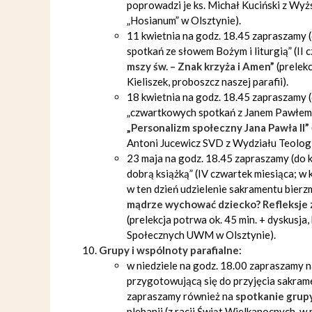
poprowadzi je ks. Michał Kuciński z W
„Hosianum” w Olsztynie).
11 kwietnia na godz. 18.45 zapraszamy 
spotkań ze słowem Bożym i liturgią” (II 
mszy św. – Znak krzyża i Amen”
(prelekc
Kieliszek, proboszcz naszej parafii).
18 kwietnia na godz. 18.45 zapraszamy (
„czwartkowych spotkań z Janem Pawłem II
„Personalizm społeczny Jana Pawła II”
Antoni Jucewicz SVD z Wydziału Teolog
23 maja na godz. 18.45 zapraszamy (do 
dobrą książką” (IV czwartek miesiąca; w
w ten dzień udzielenie sakramentu bierz
mądrze wychować dziecko? Refleksje 
(prelekcja potrwa ok. 45 min. + dyskusja
Społecznych UWM w Olsztynie).
Grupy i wspólnoty parafialne
:
w niedziele na godz. 18.00 zapraszamy 
przygotowującą się do przyjęcia sakram
zapraszamy również na
spotkanie grup
plebanii (z racji Świąt Wielkanocnych, w 