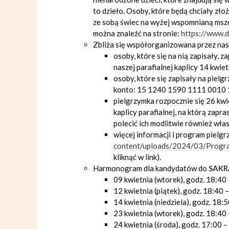
to dzieło. Osoby, które będą chciały zło
ze sobą świec na wyżej wspomnianą mszę
można znaleźć na stronie:
https://www.
Zbliża się współorganizowana przez nas
osoby, które się na nią zapisały, 
naszej parafialnej kaplicy 14 kwiet
osoby, które się zapisały na piel
konto: 15 1240 1590 1111 0010 
pielgrzymka rozpocznie się 26 kwi
kaplicy parafialnej, na którą zapr
polecić ich modlitwie również włas
więcej informacji i program pielgr
content/uploads/2024/03/Progra
kliknąć w link).
Harmonogram dla kandydatów do
SAKR
09 kwietnia (wtorek), godz. 18:40 
12 kwietnia (piątek), godz. 18:40 
14 kwietnia (niedziela), godz. 18:
23 kwietnia (wtorek), godz. 18:40 
24 kwietnia (środa), godz. 17:00 