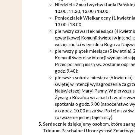
Niedziela Zmartwychwstania Pańskieg
10.00, 11.30, 13.00 i 18.00;
Poniedziałek Wielkanocny (1 kwietnia
13.00 i 18.00;
pierwszy czwartek miesiąca
(4 kwietni
czwartkowej Komunii świętej w intencji 
wdzięczności w tym dniu Bogu za Najświ
pierwszy piątek miesiąca
(5 kwietnia).
Komunii świętej w intencji wynagradzają
Przed poranną mszą św. zostanie odpra
godz. 9.40);
pierwsza sobota miesiąca
(6 kwietnia)
świętej w intencji wynagrodzenia za gr
Najświętszej Maryi Panny. W pierwszą s
Żywego Różańca w ramach tzw. pierwszo
spotkania o godz. 9.00 (nabożeństwo w
a o godz. 10.00 msza św. Po tej mszy św
rozważenie jednej tajemnicy).
Serdecznie dziękujemy osobom, które zaang
Triduum Paschalne i Uroczystość Zmartwyc