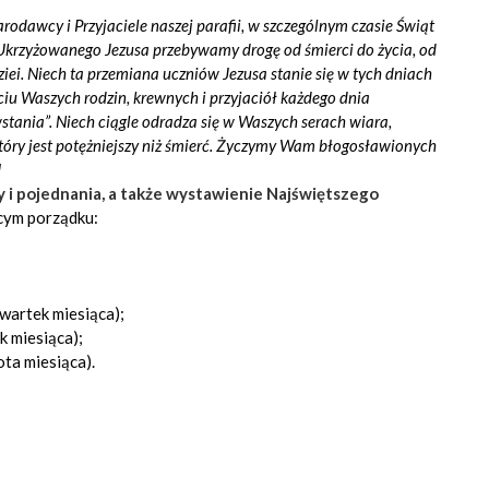
arodawcy i Przyjaciele naszej parafii, w szczególnym czasie Świąt
krzyżowanego Jezusa przebywamy drogę od śmierci do życia, od
iei. Niech ta przemiana uczniów Jezusa stanie się w tych dniach
iu Waszych rodzin, krewnych i przyjaciół każdego dnia
tania”. Niech ciągle odradza się w Waszych serach wiara,
tóry jest potężniejszy niż śmierć. Życzymy Wam błogosławionych
!
 i pojednania, a także wystawienie Najświętszego
ącym porządku:
zwartek miesiąca);
k miesiąca);
ota miesiąca).