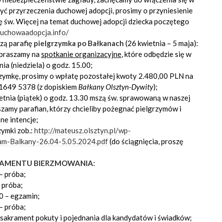
żyć przyrzeczenia duchowej adopcji, prosimy o przyniesienie
 św. Więcej na temat duchowej adopcji dziecka poczętego
duchowaadopcja.info/
zą parafię
pielgrzymka po Bałkanach
(26 kwietnia – 5 maja):
zapraszamy na
spotkanie organizacyjne
, które odbędzie się w
nia (niedziela) o godz. 15.00;
grzymkę, prosimy o wpłatę pozostałej kwoty 2.480,00 PLN na
1649 5378 (z dopiskiem
Bałkany Olsztyn-Dywity
);
etnia (piątek) o godz. 13.30 mszą św. sprawowaną w naszej
aszamy parafian, którzy chcieliby pożegnać pielgrzymów i
ne intencje;
zymki zob.:
http://mateusz.olsztyn.pl/wp-
m-Balkany-26.04-5.05.2024.pdf
(do ściągnięcia, proszę
AMENTU BIERZMOWANIA
:
– próba;
– próba;
50 – egzamin;
– próba;
– sakrament pokuty i pojednania dla kandydatów i świadków;