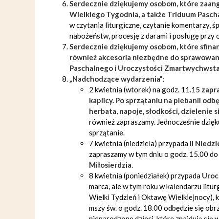
Serdecznie dziękujemy osobom, które zaang
Wielkiego Tygodnia, a także Triduum Pasc
w czytania liturgiczne, czytanie komentarzy, 
nabożeństw, procesję z darami i posługę przy o
Serdecznie dziękujemy osobom, które sfinan
również akcesoria niezbędne do sprawowania
Paschalnego i Uroczystości Zmartwychwsta
„Nadchodzące wydarzenia”
:
2 kwietnia (wtorek) na godz. 11.15
zapr
kaplicy. Po sprzątaniu na plebanii odb
herbata, napoje, słodkości, dzielenie s
również zapraszamy. Jednocześnie dzię
sprzątanie.
7 kwietnia (niedziela) przypada
II Niedz
zapraszamy w tym dniu o godz. 15.00 do 
Miłosierdzia
.
8 kwietnia (poniedziałek) przypada
Uroc
marca, ale w tym roku w kalendarzu litu
Wielki Tydzień i Oktawę Wielkiejnocy), 
mszy św. o godz. 18.00 odbędzie się obr
nienarodzone dzieci, które znajdują się