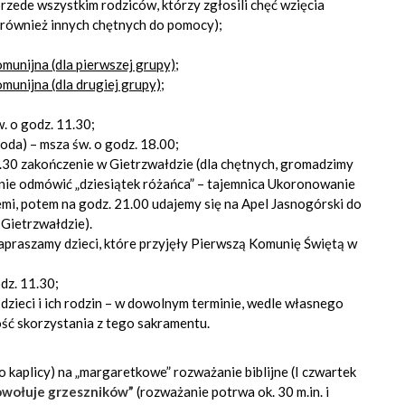
zede wszystkim rodziców, którzy zgłosili chęć wzięcia
k również innych chętnych do pomocy);
munijna (dla pierwszej grupy);
munijna (dla drugiej grupy);
w. o godz. 11.30;
oda) – msza św. o godz. 18.00;
0.30 zakończenie w Gietrzwałdzie (dla chętnych, gromadzimy
lnie odmówić „dziesiątek różańca” – tajemnica Ukoronowanie
mi, potem na godz. 21.00 udajemy się na Apel Jasnogórski do
Gietrzwałdzie).
apraszamy dzieci, które przyjęły Pierwszą Komunię Świętą w
odz. 11.30;
 dzieci i ich rodzin – w dowolnym terminie, wedle własnego
ość skorzystania z tego sakramentu.
o kaplicy) na „margaretkowe” rozważanie biblijne (I czwartek
owołuje grzeszników”
(rozważanie potrwa ok. 30 m.in. i