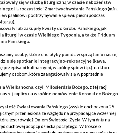
ażowały się w służbę liturgiczną w czasie nabożeństw
halnego i Uroczystości Zmartwychwstania Pańskiego
(m.in.
śpiew psalmów i podtrzymywanie śpiewu pieśni podczas
łtarzu).
sowały lub zakupiły kwiaty do Grobu Pańskiego, jak
 liturgii w czasie Wielkiego Tygodnia, a także Triduum
nia Pańskiego.
aszamy osoby, które chciałyby pomóc w sprzątaniu naszej
ędzie się spotkanie integracyjno-rekreacyjne (kawa,
ię przepisami kulinarnymi, wspólny śpiew itp.)
, na które
kujemy osobom, które zaangażowały się w poprzednie
iela Wielkanocna, czyli Miłosierdzia Bożego
, z tej racji
naszej kaplicy na
wspólne odmówienie Koronki do Bożego
zystość Zwiastowania Pańskiego
(zwykle obchodzona 25
rgicznym przeniesiona ze względu na przypadające wcześniej
która jest również
Dniem Świętości Życia
. W tym dniu na
zęd duchowej adopcji dziecka poczętego. W trosce o
 w niebezpieczeństwie zagłady, zachęcamy do włączenia się w