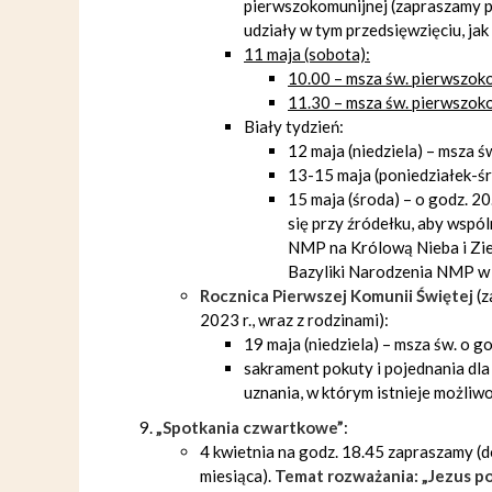
pierwszokomunijnej (zapraszamy pr
udziały w tym przedsięwzięciu, ja
11 maja (sobota):
10.00 – msza św. pierwszoko
11.30 – msza św. pierwszoko
Biały tydzień:
12 maja (niedziela) – msza ś
13-15 maja (poniedziałek-śr
15 maja (środa) – o godz. 2
się przy źródełku, aby wspó
NMP na Królową Nieba i Zie
Bazyliki Narodzenia NMP w 
Rocznica Pierwszej Komunii Świętej
(z
2023 r., wraz z rodzinami):
19 maja (niedziela) – msza św. o g
sakrament pokuty i pojednania dla
uznania, w którym istnieje możliw
„Spotkania czwartkowe”
:
4 kwietnia na godz. 18.45 zapraszamy (d
miesiąca).
Temat rozważania: „Jezus p