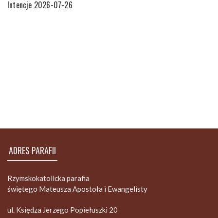
Intencje 2026-07-26
ADRES PARAFII
Rzymskokatolicka parafia
świętego Mateusza Apostoła i Ewangelisty
ul. Księdza Jerzego Popiełuszki 20