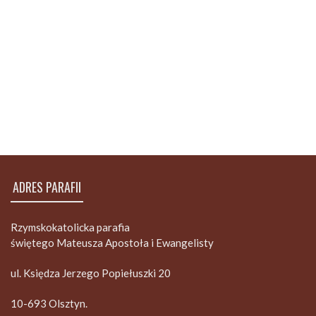
ADRES PARAFII
Rzymskokatolicka parafia
świętego Mateusza Apostoła i Ewangelisty
ul. Księdza Jerzego Popiełuszki 20
10-693 Olsztyn.