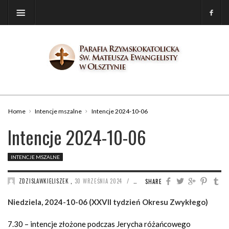
Home
Intencje mszalne
Intencje 2024-10-06
Intencje 2024-10-06
INTENCJE MSZALNE
/
ZDZISLAWKIELISZEK
,
30 WRZEŚNIA 2024
1099
SHARE
Niedziela, 2024-10-06 (XXVII tydzień Okresu Zwykłego)
7.30 – intencje złożone podczas Jerycha różańcowego