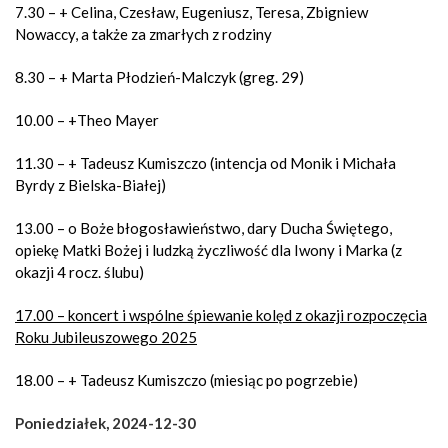
7.30 – + Celina, Czesław, Eugeniusz, Teresa, Zbigniew
Nowaccy, a także za zmarłych z rodziny
8.30 – + Marta Płodzień-Malczyk (greg. 29)
10.00 – +Theo Mayer
11.30 – + Tadeusz Kumiszczo (intencja od Monik i Michała
Byrdy z Bielska-Białej)
13.00 – o Boże błogosławieństwo, dary Ducha Świętego,
opiekę Matki Bożej i ludzką życzliwość dla Iwony i Marka (z
okazji 4 rocz. ślubu)
17.00 – koncert i wspólne śpiewanie kolęd z okazji rozpoczęcia
Roku Jubileuszowego 2025
18.00 – + Tadeusz Kumiszczo (miesiąc po pogrzebie)
Poniedziałek, 2024-12-30