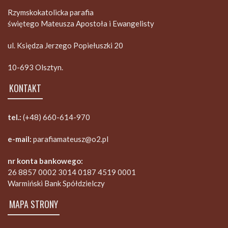
Rzymskokatolicka parafia
świętego Mateusza Apostoła i Ewangelisty
ul. Księdza Jerzego Popiełuszki 20
10-693 Olsztyn.
KONTAKT
tel.:
(+48) 660-614-970
e-mail:
parafiamateusz@o2.pl
nr konta bankowego:
26 8857 0002 3014 0187 4519 0001
Warmiński Bank Spółdzielczy
MAPA STRONY