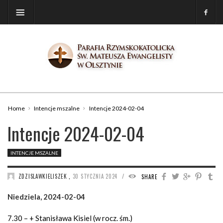
Home
Intencje mszalne
Intencje 2024-02-04
Intencje 2024-02-04
INTENCJE MSZALNE
/
ZDZISLAWKIELISZEK
,
30 STYCZNIA 2024
1266
SHARE
Niedziela, 2024-02-04
7.30 – + Stanisława Kisiel (w rocz. śm.)