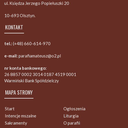
ul. Księdza Jerzego Popiełuszki 20
10-693 Olsztyn.
KONTAKT
tel.:
(+48) 660-614-970
e-mail:
parafiamateusz@o2.pl
nr konta bankowego:
26 8857 0002 3014 0187 4519 0001
Warmiński Bank Spółdzielczy
MAPA STRONY
Start
Ogłoszenia
Intencje mszalne
Liturgia
Sakramenty
O parafii