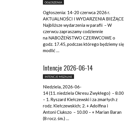
OGŁOSZENIA
Ogłoszenia: 14-20 czerwca 2026 r.
AKTUALNOŚCI I WYDARZENIA BIEŻĄCE
Najbliższe wydarzenia w parafii – W
czerwcu zapraszamy codziennie
na NABOŻEŃSTWO CZERWCOWE o
godz. 17.45, podczas którego będziemy się
modlić …
Intencje 2026-06-14
INTENCJE MSZALNE
Niedziela, 2026-06-
14 (11. niedziela Okresu Zwykłego) – 8.00
– 1. Ryszard Kiełczewski i za zmarłych z
rodz. Kiełczewskich; 2. + Adolfina i
Antoni Ciukszo – 10.00 – + Marian Baran
(8 rocz. śm.) …