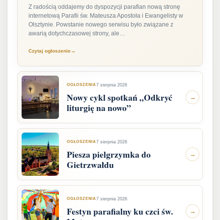
Z radością oddajemy do dyspozycji parafian nową stronę
internetową Parafii św. Mateusza Apostoła i Ewangelisty w
Olsztynie. Powstanie nowego serwisu było związane z
awarią dotychczasowej strony, ale…
Czytaj ogłoszenie
→
OGŁOSZENIA
7 sierpnia 2026
Nowy cykl spotkań „Odkryć
→
liturgię na nowo”
OGŁOSZENIA
7 sierpnia 2026
Piesza pielgrzymka do
→
Gietrzwałdu
OGŁOSZENIA
7 sierpnia 2026
Festyn parafialny ku czci św.
→