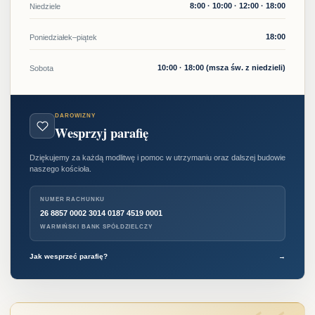
8:00 · 10:00 · 12:00 · 18:00
Niedziele
18:00
Poniedziałek–piątek
10:00 · 18:00 (msza św. z niedzieli)
Sobota
DAROWIZNY
Wesprzyj parafię
Dziękujemy za każdą modlitwę i pomoc w utrzymaniu oraz dalszej budowie
naszego kościoła.
NUMER RACHUNKU
26 8857 0002 3014 0187 4519 0001
WARMIŃSKI BANK SPÓŁDZIELCZY
Jak wesprzeć parafię?
→