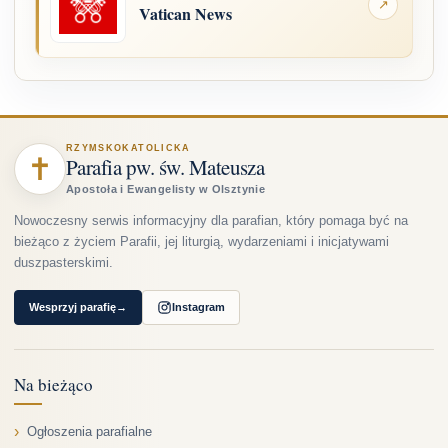
↗
Vatican News
RZYMSKOKATOLICKA
✝
Parafia pw. św. Mateusza
Apostoła i Ewangelisty w Olsztynie
Nowoczesny serwis informacyjny dla parafian, który pomaga być na
bieżąco z życiem Parafii, jej liturgią, wydarzeniami i inicjatywami
duszpasterskimi.
Wesprzyj parafię
→
Instagram
Na bieżąco
Ogłoszenia parafialne