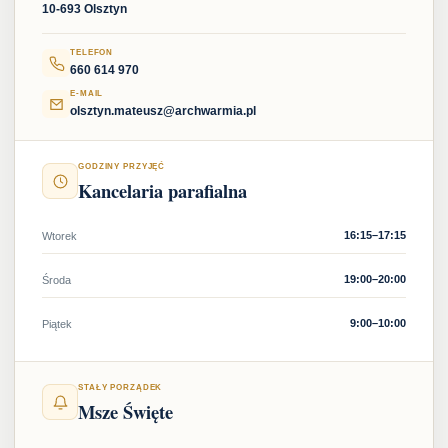
10-693 Olsztyn
TELEFON
660 614 970
E-MAIL
olsztyn.mateusz@archwarmia.pl
GODZINY PRZYJĘĆ
Kancelaria parafialna
16:15–17:15
Wtorek
19:00–20:00
Środa
9:00–10:00
Piątek
STAŁY PORZĄDEK
Msze Święte