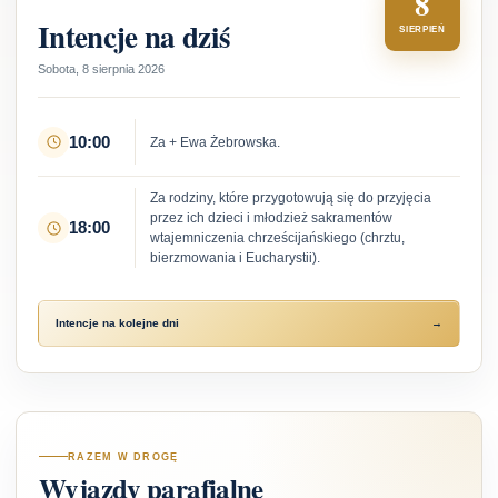
8
Intencje na dziś
SIERPIEŃ
Sobota, 8 sierpnia 2026
10:00
Za + Ewa Żebrowska.
Za rodziny, które przygotowują się do przyjęcia
przez ich dzieci i młodzież sakramentów
18:00
wtajemniczenia chrześcijańskiego (chrztu,
bierzmowania i Eucharystii).
Intencje na kolejne dni
→
RAZEM W DROGĘ
Wyjazdy parafialne