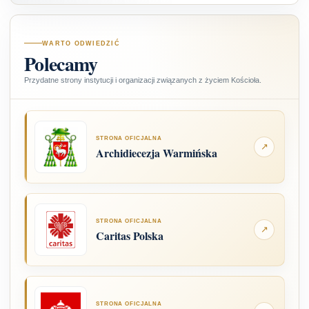
WARTO ODWIEDZIĆ
Polecamy
Przydatne strony instytucji i organizacji związanych z życiem Kościoła.
STRONA OFICJALNA
↗
Archidiecezja Warmińska
STRONA OFICJALNA
↗
Caritas Polska
STRONA OFICJALNA