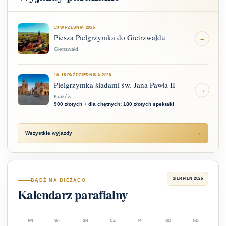
13 WRZEŚNIA 2026
Piesza Pielgrzymka do Gietrzwałdu
→
Gietrzwałd
16–18 PAŹDZIERNIKA 2026
Pielgrzymka śladami św. Jana Pawła II
→
Kraków
900 złotych + dla chętnych: 180 złotych spektakl
Wszystkie wyjazdy
→
SIERPIEŃ 2026
BĄDŹ NA BIEŻĄCO
Kalendarz parafialny
PN
WT
ŚR
CZ
PT
SO
ND