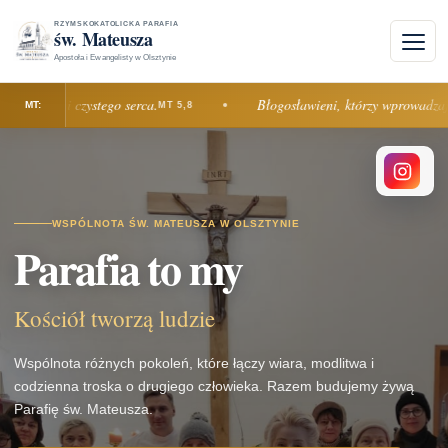
RZYMSKOKATOLICKA PARAFIA
św. Mateusza
Apostoła i Ewangelisty w Olsztynie
ławieni czystego serca.
Błogosławieni, którzy wprowadzają pok
MT 5,8
WSPÓLNOTA ŚW. MATEUSZA W OLSZTYNIE
Parafia to my
Kościół tworzą ludzie
Wspólnota różnych pokoleń, które łączy wiara, modlitwa i
codzienna troska o drugiego człowieka. Razem budujemy żywą
Parafię św. Mateusza.