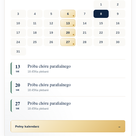
1
2
3
4
5
6
7
8
9
10
11
12
13
14
15
16
17
18
19
20
21
22
23
24
25
26
27
28
29
30
31
13
Próba chóru parafialnego
18:45
Na plebanii
SIE
20
Próba chóru parafialnego
18:45
Na plebanii
SIE
27
Próba chóru parafialnego
18:45
Na plebanii
SIE
Pełny kalendarz
→