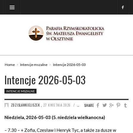
Home
Intencje mszalne
Intencje 2026-05-03
Intencje 2026-05-03
INTENCJE MSZALNE
/
ZDZISLAWKIELISZEK
,
27 KWIETNIA 2026
374
SHARE
Niedziela, 2026-05-03 (5. niedziela wielkanocna)
– 7.30 – + Zofia, Czesław i Henryk Tyc, a także za dusze w