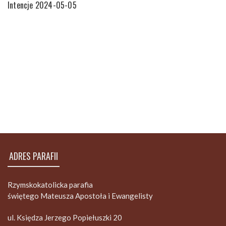
Intencje 2024-05-05
ADRES PARAFII
Rzymskokatolicka parafia
świętego Mateusza Apostoła i Ewangelisty
ul. Księdza Jerzego Popiełuszki 20