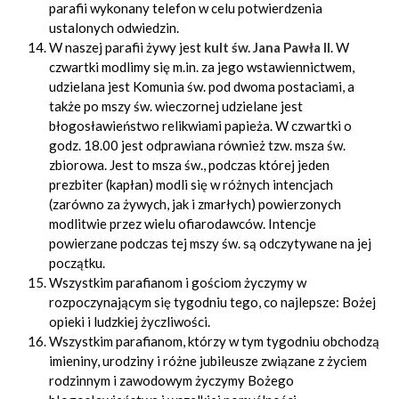
parafii wykonany telefon w celu potwierdzenia
ustalonych odwiedzin.
W naszej parafii żywy jest
kult św. Jana Pawła II
. W
czwartki modlimy się m.in. za jego wstawiennictwem,
udzielana jest Komunia św. pod dwoma postaciami, a
także po mszy św. wieczornej udzielane jest
błogosławieństwo relikwiami papieża. W czwartki o
godz. 18.00 jest odprawiana również tzw. msza św.
zbiorowa. Jest to msza św., podczas której jeden
prezbiter (kapłan) modli się w różnych intencjach
(zarówno za żywych, jak i zmarłych) powierzonych
modlitwie przez wielu ofiarodawców. Intencje
powierzane podczas tej mszy św. są odczytywane na jej
początku.
Wszystkim parafianom i gościom życzymy w
rozpoczynającym się tygodniu tego, co najlepsze: Bożej
opieki i ludzkiej życzliwości.
Wszystkim parafianom, którzy w tym tygodniu obchodzą
imieniny, urodziny i różne jubileusze związane z życiem
rodzinnym i zawodowym życzymy Bożego