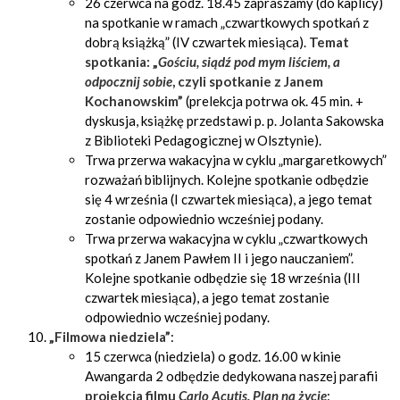
26 czerwca na godz. 18.45 zapraszamy (do kaplicy)
na spotkanie w ramach „czwartkowych spotkań z
dobrą książką” (IV czwartek miesiąca).
Temat
spotkania: „
Gościu, siądź pod mym liściem, a
odpocznij sobie
, czyli spotkanie z Janem
Kochanowskim”
(prelekcja potrwa ok. 45 min. +
dyskusja, książkę przedstawi p. p. Jolanta Sakowska
z Biblioteki Pedagogicznej w Olsztynie).
Trwa przerwa wakacyjna w cyklu „margaretkowych”
rozważań biblijnych. Kolejne spotkanie odbędzie
się 4 września (I czwartek miesiąca), a jego temat
zostanie odpowiednio wcześniej podany.
Trwa przerwa wakacyjna w cyklu „czwartkowych
spotkań z Janem Pawłem II i jego nauczaniem”.
Kolejne spotkanie odbędzie się 18 września (III
czwartek miesiąca), a jego temat zostanie
odpowiednio wcześniej podany.
„Filmowa niedziela”
:
15 czerwca (niedziela) o godz. 16.00 w kinie
Awangarda 2 odbędzie dedykowana naszej parafii
projekcja filmu
Carlo Acutis. Plan na życie
: