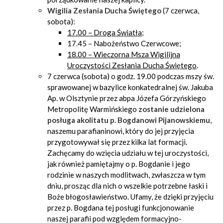
Wigilia Zesłania Ducha Świętego
(7 czerwca,
sobota):
17.00 – Droga Światła
;
17.45 – Nabożeństwo Czerwcowe;
18.00 – Wieczorna Msza Wigilijna
Uroczystości Zesłania Ducha Świętego
.
7 czerwca (sobota) o godz. 19.00 podczas mszy św.
sprawowanej w bazylice konkatedralnej św. Jakuba
Ap. w Olsztynie przez abpa Józefa Górzyńskiego
Metropolitę Warmińskiego
zostanie udzielona
posługa akolitatu p. Bogdanowi Pijanowskiemu
,
naszemu parafianinowi, który do jej przyjęcia
przygotowywał się przez kilka lat formacji.
Zachęcamy do wzięcia udziału w tej uroczystości,
jak również pamiętajmy o p. Bogdanie i jego
rodzinie w naszych modlitwach, zwłaszcza w tym
dniu, prosząc dla nich o wszelkie potrzebne łaski i
Boże błogosławieństwo. Ufamy, że dzięki przyjęciu
przez p. Bogdana tej posługi funkcjonowanie
naszej parafii pod względem formacyjno-