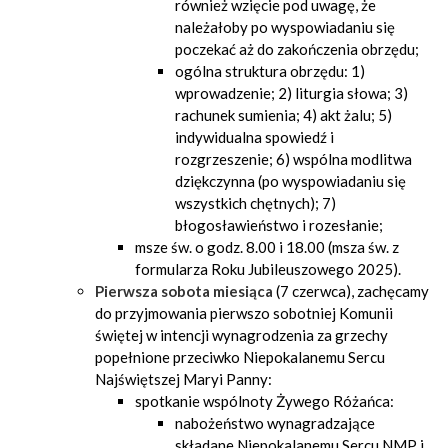
również wzięcie pod uwagę, że
należałoby po wyspowiadaniu się
poczekać aż do zakończenia obrzędu;
ogólna struktura obrzędu: 1)
wprowadzenie; 2) liturgia słowa; 3)
rachunek sumienia; 4) akt żalu; 5)
indywidualna spowiedź i
rozgrzeszenie; 6) wspólna modlitwa
dziękczynna (po wyspowiadaniu się
wszystkich chętnych); 7)
błogosławieństwo i rozesłanie;
msze św. o godz. 8.00 i 18.00 (msza św. z
formularza Roku Jubileuszowego 2025).
Pierwsza sobota miesiąca
(7 czerwca), zachęcamy
do przyjmowania pierwszo sobotniej Komunii
świętej w intencji wynagrodzenia za grzechy
popełnione przeciwko Niepokalanemu Sercu
Najświętszej Maryi Panny:
spotkanie wspólnoty Żywego Różańca:
nabożeństwo wynagradzające
składane Niepokalanemu Sercu NMP i