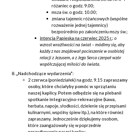
różaniec o godz. 9.00;
msza św. o godz. 10.00;
zmiana tajemnic różańcowych (wspólne
rozważenie jednej tajemnicy)
bezpośrednio po zakończeniu mszy św.;
intencja Papieska na czerwiec 2025 r.
:
o
wzrost wrażliwości na świat – módlmy się, aby
każdy z nas znajdował pocieszenie w osobistej
relacji z Jezusem, a z Jego Serca czerpał wzór
współczującej miłości do świata.
„Nadchodzące wydarzenia”
:
2 czerwca (poniedziałek) na godz. 9.15
zapraszamy
osoby, które chciałyby pomóc w sprzątaniu
naszej kaplicy. Potem odbędzie się na plebanii
spotkanie integracyjno-rekreacyjne
(kawa,
herbata, napoje, słodkości, dzielenie się przepisami
kulinarnymi, wspólny śpiew itp.), na które również
zapraszamy. Jednocześnie dziękujemy osobom,
które zaangażowały się w poprzednie
porządkowanie naszej kaplicy.