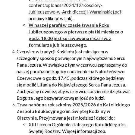
content/uploads/2024/12/Koscioly-
Jubileuszowe-w-Archidiecezji-Warminskiej.pdf
;
prosimy kliknąć w link).
W naszej parafii w czasie trwania Roku
Jubileuszowego w pierwsze piątki miesiąca o
godz. 18.00 jest sprawowana msza św. z
formularza jubileuszowego
.
Czerwiec w tradycji Kościoła jest miesiącem w
szczególny sposób poświęconym Najświętszemu Sercu
Pana Jezusa. W związku z tym w czerwcu zapraszamy do
naszej parafialnej kaplicy codziennie na
Nabożeństwo
Czerwcowe
o godz. 17.45, podczas którego będziemy
się modlić Litanią do Najświętszego Serca Pana Jezusa.
Zachęcamy również, aby w czerwcu codziennie dziękować
Bogu za Jego bezwarunkową miłość do ludzi.
Trwa nabór na rok szkolny 2025/2026 do Katolickiego
Zespołu Edukacyjnego im. Świętej Rodziny w
Olsztynie
. Przyjmowana jest młodzież i dzieci do:
XIII Liceum Ogólnokształcącego Katolickiego im.
Świętej Rodziny. Więcej informacji zob.