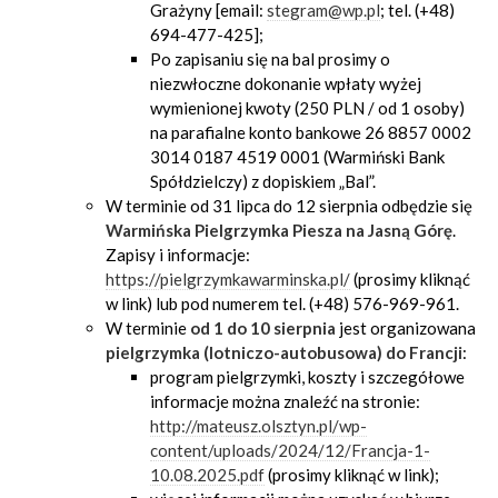
Grażyny [email:
stegram@wp.pl
; tel. (+48)
694-477-425];
Po zapisaniu się na bal prosimy o
niezwłoczne dokonanie wpłaty wyżej
wymienionej kwoty (250 PLN / od 1 osoby)
na parafialne konto bankowe 26 8857 0002
3014 0187 4519 0001 (Warmiński Bank
Spółdzielczy) z dopiskiem „Bal”.
W terminie od 31 lipca do 12 sierpnia odbędzie się
Warmińska Pielgrzymka Piesza na Jasną Górę
.
Zapisy i informacje:
https://pielgrzymkawarminska.pl/
(prosimy kliknąć
w link) lub pod numerem tel. (+48) 576-969-961.
W terminie
od
1 do 10 sierpnia
jest organizowana
pielgrzymka (lotniczo-autobusowa) do Francji
:
program pielgrzymki, koszty i szczegółowe
informacje można znaleźć na stronie:
http://mateusz.olsztyn.pl/wp-
content/uploads/2024/12/Francja-1-
10.08.2025.pdf
(prosimy kliknąć w link);