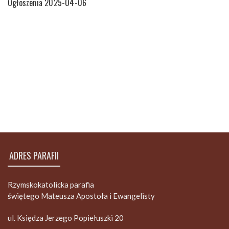
Ogłoszenia 2025-04-06
ADRES PARAFII
Rzymskokatolicka parafia
świętego Mateusza Apostoła i Ewangelisty
ul. Księdza Jerzego Popiełuszki 20