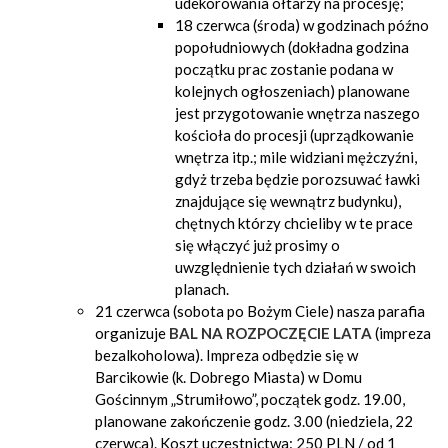
udekorowania ołtarzy na procesję;
18 czerwca (środa) w godzinach późno
popołudniowych (dokładna godzina
początku prac zostanie podana w
kolejnych ogłoszeniach) planowane
jest przygotowanie wnętrza naszego
kościoła do procesji (uprządkowanie
wnętrza itp.; mile widziani mężczyźni,
gdyż trzeba będzie porozsuwać ławki
znajdujące się wewnątrz budynku),
chętnych którzy chcieliby w te prace
się włączyć już prosimy o
uwzględnienie tych działań w swoich
planach.
21 czerwca (sobota po Bożym Ciele) nasza parafia
organizuje
BAL NA ROZPOCZĘCIE LATA
(impreza
bezalkoholowa). Impreza odbędzie się w
Barcikowie (k. Dobrego Miasta) w Domu
Gościnnym „Strumiłowo”, początek godz. 19.00,
planowane zakończenie godz. 3.00 (niedziela, 22
czerwca). Koszt uczestnictwa: 250 PLN / od 1