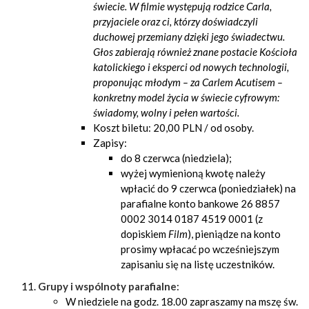
świecie. W filmie występują rodzice Carla,
przyjaciele oraz ci, którzy doświadczyli
duchowej przemiany dzięki jego świadectwu.
Głos zabierają również znane postacie Kościoła
katolickiego i eksperci od nowych technologii,
proponując młodym – za Carlem Acutisem –
konkretny model życia w świecie cyfrowym:
świadomy, wolny i pełen wartości.
Koszt biletu: 20,00 PLN / od osoby.
Zapisy:
do 8 czerwca (niedziela);
wyżej wymienioną kwotę należy
wpłacić do 9 czerwca (poniedziałek) na
parafialne konto bankowe 26 8857
0002 3014 0187 4519 0001 (z
dopiskiem
Film
), pieniądze na konto
prosimy wpłacać po wcześniejszym
zapisaniu się na listę uczestników.
Grupy i wspólnoty parafialne
:
W niedziele na godz. 18.00 zapraszamy na mszę św.