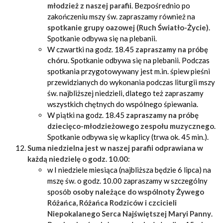
młodzież z naszej parafii
. Bezpośrednio po
zakończeniu mszy św. zapraszamy również na
spotkanie grupy oazowej (Ruch Światło-Życie)
.
Spotkanie odbywa się na plebanii.
W czwartki na godz. 18.45
zapraszamy na próbę
chóru
. Spotkanie odbywa się na plebanii. Podczas
spotkania przygotowywany jest m.in. śpiew pieśni
przewidzianych do wykonania podczas liturgii mszy
św. najbliższej niedzieli, dlatego też zapraszamy
wszystkich chętnych do wspólnego śpiewania.
W piątki na godz. 18.45
zapraszamy na próbę
dziecięco-młodzieżowego zespołu muzycznego
.
Spotkanie odbywa się w kaplicy (trwa ok. 45 min.).
Suma niedzielna jest w naszej parafii odprawiana w
każdą niedzielę o godz. 10.00
:
w I niedziele miesiąca (najbliższa będzie 6 lipca) na
mszę św. o godz. 10.00 zapraszamy w szczególny
sposób
osoby należące do
wspólnoty Żywego
Różańca, Różańca Rodziców i czcicieli
Niepokalanego Serca Najświętszej Maryi Panny
.