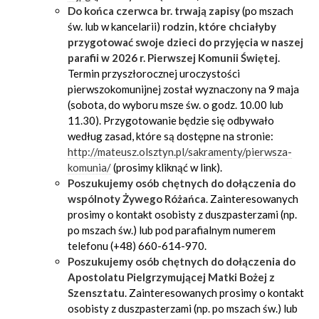
Do końca czerwca br. trwają zapisy
(po mszach
św. lub w kancelarii)
rodzin, które chciałyby
przygotować swoje dzieci do przyjęcia w naszej
parafii w 2026 r. Pierwszej Komunii Świętej
.
Termin przyszłorocznej uroczystości
pierwszokomunijnej został wyznaczony na 9 maja
(sobota, do wyboru msze św. o godz. 10.00 lub
11.30). Przygotowanie będzie się odbywało
według zasad, które są dostępne na stronie:
http://mateusz.olsztyn.pl/sakramenty/pierwsza-
komunia/
(prosimy kliknąć w link).
Poszukujemy osób chętnych do dołączenia do
wspólnoty Żywego Różańca
. Zainteresowanych
prosimy o kontakt osobisty z duszpasterzami (np.
po mszach św.) lub pod parafialnym numerem
telefonu (+48) 660-614-970.
Poszukujemy osób chętnych do dołączenia do
Apostolatu Pielgrzymującej Matki Bożej z
Szensztatu
. Zainteresowanych prosimy o kontakt
osobisty z duszpasterzami (np. po mszach św.) lub