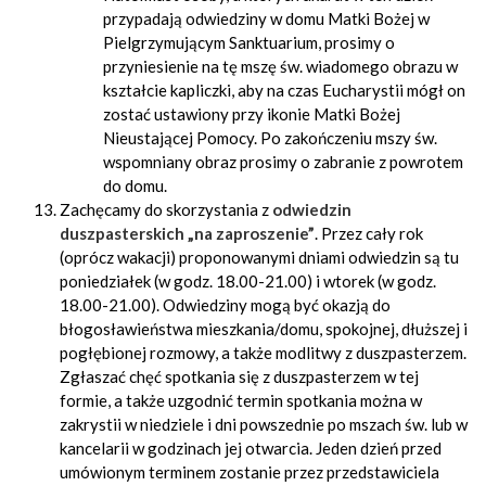
przypadają odwiedziny w domu Matki Bożej w
Pielgrzymującym Sanktuarium, prosimy o
przyniesienie na tę mszę św. wiadomego obrazu w
kształcie kapliczki, aby na czas Eucharystii mógł on
zostać ustawiony przy ikonie Matki Bożej
Nieustającej Pomocy. Po zakończeniu mszy św.
wspomniany obraz prosimy o zabranie z powrotem
do domu.
Zachęcamy do skorzystania z
odwiedzin
duszpasterskich „na zaproszenie”
. Przez cały rok
(oprócz wakacji) proponowanymi dniami odwiedzin są tu
poniedziałek (w godz. 18.00-21.00) i wtorek (w godz.
18.00-21.00). Odwiedziny mogą być okazją do
błogosławieństwa mieszkania/domu, spokojnej, dłuższej i
pogłębionej rozmowy, a także modlitwy z duszpasterzem.
Zgłaszać chęć spotkania się z duszpasterzem w tej
formie, a także uzgodnić termin spotkania można w
zakrystii w niedziele i dni powszednie po mszach św. lub w
kancelarii w godzinach jej otwarcia. Jeden dzień przed
umówionym terminem zostanie przez przedstawiciela