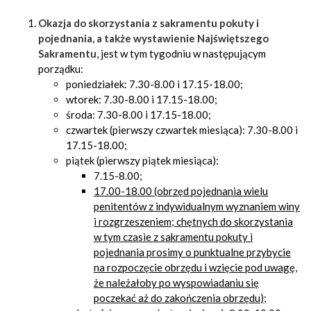
Okazja do skorzystania z sakramentu pokuty i
pojednania, a także wystawienie Najświętszego
Sakramentu
, jest w tym tygodniu w następującym
porządku:
poniedziałek: 7.30-8.00 i 17.15-18.00;
wtorek: 7.30-8.00 i 17.15-18.00;
środa: 7.30-8.00 i 17.15-18.00;
czwartek (pierwszy czwartek miesiąca): 7.30-8.00 i
17.15-18.00;
piątek (pierwszy piątek miesiąca):
7.15-8.00;
17.00-18.00 (obrzęd pojednania
wielu
penitentów z indywidualnym wyznaniem winy
i rozgrzeszeniem; chętnych do skorzystania
w tym czasie z sakramentu pokuty i
pojednania prosimy o punktualne przybycie
na rozpoczęcie obrzędu i wzięcie pod uwagę,
że należałoby po wyspowiadaniu się
poczekać aż do zakończenia obrzędu
)
;