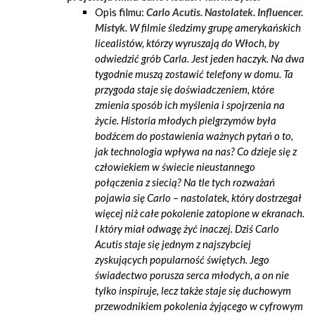
Opis filmu:
Carlo Acutis. Nastolatek. Influencer.
Mistyk.
W filmie śledzimy grupę amerykańskich
licealistów, którzy wyruszają do Włoch, by
odwiedzić grób Carla. Jest jeden haczyk. Na dwa
tygodnie muszą zostawić telefony w domu. Ta
przygoda staje się doświadczeniem, które
zmienia sposób ich myślenia i spojrzenia na
życie. Historia młodych pielgrzymów była
bodźcem do postawienia ważnych pytań o to,
jak technologia wpływa na nas? Co dzieje się z
człowiekiem w świecie nieustannego
połączenia z siecią? Na tle tych rozważań
pojawia się Carlo – nastolatek, który dostrzegał
więcej niż całe pokolenie zatopione w ekranach.
I który miał odwagę żyć inaczej. Dziś Carlo
Acutis staje się jednym z najszybciej
zyskujących popularność świętych. Jego
świadectwo porusza serca młodych, a on nie
tylko inspiruje, lecz także staje się duchowym
przewodnikiem pokolenia żyjącego w cyfrowym