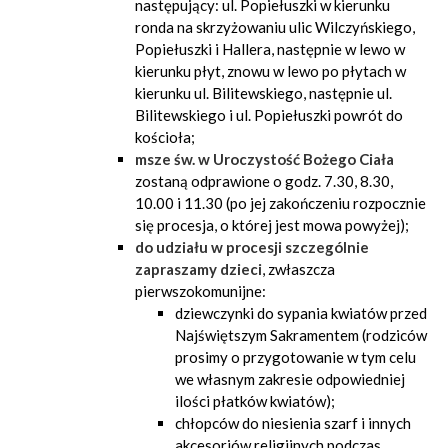
następujący: ul. Popiełuszki w kierunku
ronda na skrzyżowaniu ulic Wilczyńskiego,
Popiełuszki i Hallera, następnie w lewo w
kierunku płyt, znowu w lewo po płytach w
kierunku ul. Bilitewskiego, następnie ul.
Bilitewskiego i ul. Popiełuszki powrót do
kościoła;
msze św. w
Uroczystość Bożego Ciała
zostaną odprawione o godz. 7.30, 8.30,
10.00 i 11.30 (po jej zakończeniu rozpocznie
się procesja, o której jest mowa powyżej);
do udziału w procesji szczególnie
zapraszamy dzieci
, zwłaszcza
pierwszokomunijne:
dziewczynki do sypania kwiatów przed
Najświętszym Sakramentem (rodziców
prosimy o przygotowanie w tym celu
we własnym zakresie odpowiedniej
ilości płatków kwiatów);
chłopców do niesienia szarf i innych
akcesoriów religijnych podczas