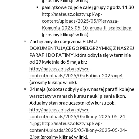
(prosimy kliknąć w link);
pamiątkowe zdjęcie całej grupy z godz. 11.30
http://mateusz.olsztyn.pl/wp-
content/uploads/2025/05/Pierwsza-
Komunia-2025-05-10-grupa-II-scaled.jpeg
(prosimy kliknąć w link).
Zachęcamy do obejrzenia
FILMU
DOKUMENTUJĄCEGO PIELGRZYMKĘ Z NASZEJ
PARAFII DO FATIMY
, która odbyła się w terminie
od 29 kwietnia do 5 maja br.:
http://mateusz.olsztyn.pl/wp-
content/uploads/2025/05/Fatima-2025.mp4
(prosimy kliknąć w link).
24 maja (sobota) odbyły się w naszej parafii kolejne
warsztaty w ramach kursu nauki pisania ikon
.
Aktualny stan prac uczestników kursu zob.
http://mateusz.olsztyn.pl/wp-
content/uploads/2025/05/Ikony-2025-05-24-
1.jpg
;
http://mateusz.olsztyn.pl/wp-
content/uploads/2025/05/Ikony-2025-05-24-
2.jpg
(prosimy kliknąć w link).