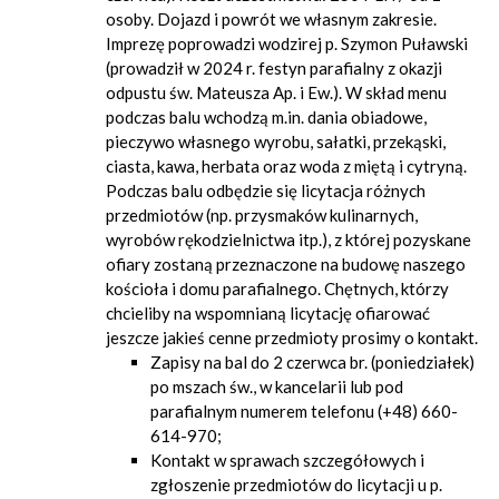
osoby. Dojazd i powrót we własnym zakresie.
Imprezę poprowadzi wodzirej p. Szymon Puławski
(prowadził w 2024 r. festyn parafialny z okazji
odpustu św. Mateusza Ap. i Ew.). W skład menu
podczas balu wchodzą m.in. dania obiadowe,
pieczywo własnego wyrobu, sałatki, przekąski,
ciasta, kawa, herbata oraz woda z miętą i cytryną.
Podczas balu odbędzie się licytacja różnych
przedmiotów (np. przysmaków kulinarnych,
wyrobów rękodzielnictwa itp.), z której pozyskane
ofiary zostaną przeznaczone na budowę naszego
kościoła i domu parafialnego. Chętnych, którzy
chcieliby na wspomnianą licytację ofiarować
jeszcze jakieś cenne przedmioty prosimy o kontakt.
Zapisy na bal do 2 czerwca br. (poniedziałek)
po mszach św., w kancelarii lub pod
parafialnym numerem telefonu (+48) 660-
614-970;
Kontakt w sprawach szczegółowych i
zgłoszenie przedmiotów do licytacji u p.