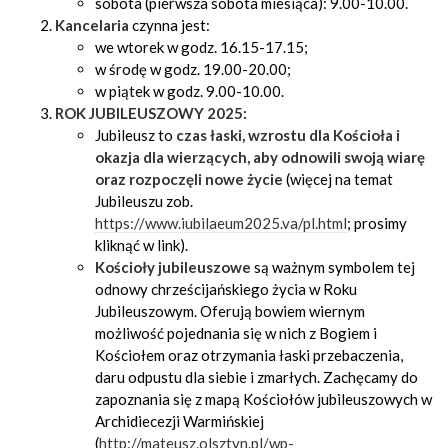
sobota (pierwsza sobota miesiąca): 9.00-10.00.
Kancelaria
czynna jest:
we wtorek w godz. 16.15-17.15;
w środę w godz. 19.00-20.00;
w piątek w godz. 9.00-10.00.
ROK JUBILEUSZOWY 2025:
Jubileusz to
czas łaski, wzrostu dla Kościoła i
okazja dla wierzących, aby odnowili swoją wiarę
oraz rozpoczęli nowe życie
(więcej na temat
Jubileuszu zob.
https://www.iubilaeum2025.va/pl.html
; prosimy
kliknąć w link).
Kościoły jubileuszowe
są ważnym symbolem tej
odnowy chrześcijańskiego życia w Roku
Jubileuszowym. Oferują bowiem wiernym
możliwość pojednania się w nich z Bogiem i
Kościołem oraz otrzymania łaski przebaczenia,
daru odpustu dla siebie i zmarłych. Zachęcamy do
zapoznania się z mapą Kościołów jubileuszowych w
Archidiecezji Warmińskiej
(
http://mateusz.olsztyn.pl/wp-