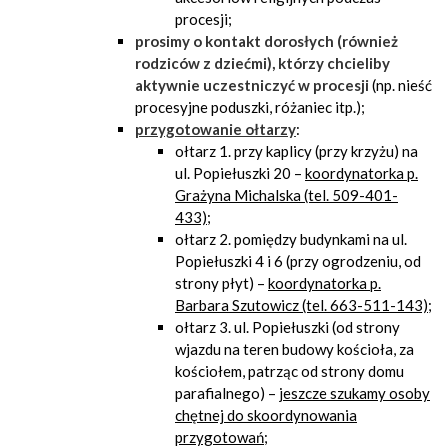
procesji;
prosimy o kontakt dorosłych (również
rodziców z dziećmi), którzy chcieliby
aktywnie uczestniczyć w procesji
(np. nieść
procesyjne poduszki, różaniec itp.);
przygotowanie ołtarzy
:
ołtarz 1. przy kaplicy (przy krzyżu) na
ul. Popiełuszki 20 –
koordynatorka p.
Grażyna Michalska (tel. 509-401-
433)
;
ołtarz 2. pomiędzy budynkami na ul.
Popiełuszki 4 i 6 (przy ogrodzeniu, od
strony płyt) –
koordynatorka p.
Barbara Szutowicz (tel. 663-511-143)
;
ołtarz 3. ul. Popiełuszki (od strony
wjazdu na teren budowy kościoła, za
kościołem, patrząc od strony domu
parafialnego) –
jeszcze szukamy osoby
chętnej do skoordynowania
przygotowań
;