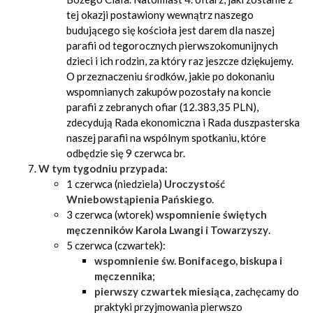
tej okazji postawiony wewnątrz naszego
budującego się kościoła jest darem dla naszej
parafii od tegorocznych pierwszokomunijnych
dzieci i ich rodzin, za który raz jeszcze dziękujemy.
O przeznaczeniu środków, jakie po dokonaniu
wspomnianych zakupów pozostały na koncie
parafii z zebranych ofiar (12.383,35 PLN),
zdecydują Rada ekonomiczna i Rada duszpasterska
naszej parafii na wspólnym spotkaniu, które
odbędzie się 9 czerwca br.
W tym tygodniu przypada:
1 czerwca (niedziela)
Uroczystość
Wniebowstąpienia Pańskiego
.
3 czerwca (wtorek)
wspomnienie świętych
męczenników Karola Lwangi i Towarzyszy
.
5 czerwca (czwartek):
wspomnienie św. Bonifacego, biskupa i
męczennika
;
pierwszy czwartek miesiąca
, zachęcamy do
praktyki przyjmowania pierwszo