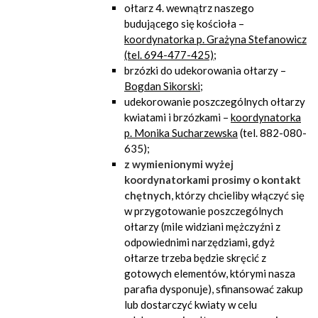
ołtarz 4. wewnątrz naszego
budującego się kościoła –
koordynatorka p. Grażyna Stefanowicz
(tel. 694-477-425)
;
brzózki do udekorowania ołtarzy –
Bogdan Sikorski
;
udekorowanie poszczególnych ołtarzy
kwiatami i brzózkami –
koordynatorka
p. Monika Sucharzewska
(tel. 882-080-
635);
z wymienionymi wyżej
koordynatorkami prosimy o kontakt
chętnych
, którzy chcieliby włączyć się
w przygotowanie poszczególnych
ołtarzy (mile widziani mężczyźni z
odpowiednimi narzędziami, gdyż
ołtarze trzeba będzie skręcić z
gotowych elementów, którymi nasza
parafia dysponuje), sfinansować zakup
lub dostarczyć kwiaty w celu