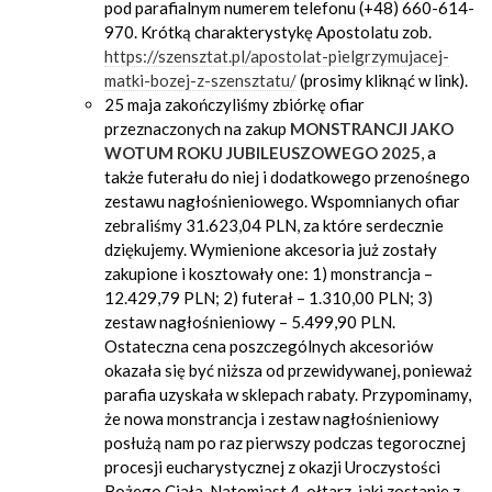
pod parafialnym numerem telefonu (+48) 660-614-
970. Krótką charakterystykę Apostolatu zob.
https://szensztat.pl/apostolat-pielgrzymujacej-
matki-bozej-z-szensztatu/
(prosimy kliknąć w link).
25 maja zakończyliśmy zbiórkę ofiar
przeznaczonych na zakup
MONSTRANCJI JAKO
WOTUM ROKU JUBILEUSZOWEGO 2025
, a
także futerału do niej i dodatkowego przenośnego
zestawu nagłośnieniowego. Wspomnianych ofiar
zebraliśmy 31.623,04 PLN, za które serdecznie
dziękujemy. Wymienione akcesoria już zostały
zakupione i kosztowały one: 1) monstrancja –
12.429,79 PLN; 2) futerał – 1.310,00 PLN; 3)
zestaw nagłośnieniowy – 5.499,90 PLN.
Ostateczna cena poszczególnych akcesoriów
okazała się być niższa od przewidywanej, ponieważ
parafia uzyskała w sklepach rabaty. Przypominamy,
że nowa monstrancja i zestaw nagłośnieniowy
posłużą nam po raz pierwszy podczas tegorocznej
procesji eucharystycznej z okazji Uroczystości
Bożego Ciała. Natomiast 4. ołtarz, jaki zostanie z