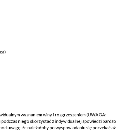
ca)
ywidualnym wyznaniem winy i rozgrzeszeniem
(
UWAGA:
 i podczas niego skorzystać z indywidualnej spowiedzi bardzo
e pod uwagę, że należałoby po wyspowiadaniu się poczekać aż