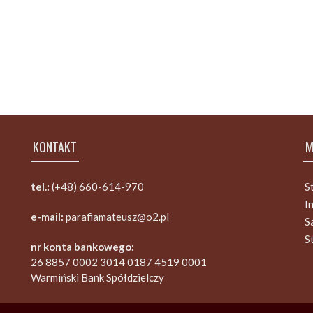
KONTAKT
M
tel.:
(+48) 660-614-970
S
I
e-mail:
parafiamateusz@o2.pl
S
S
nr konta bankowego:
26 8857 0002 3014 0187 4519 0001
Warmiński Bank Spółdzielczy