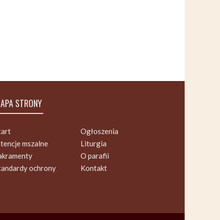
APA STRONY
tart
Ogłoszenia
ntencje mszalne
Liturgia
akramenty
O parafii
tandardy ochrony
Kontakt