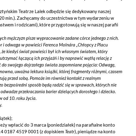
sztyńskim Teatrze Lalek odbędzie się dedykowany naszej
20 min.). Zachęcamy do uczestnictwa w tym wydarzeniu w
stwem i rodzicami), które przygotowują się w naszej parafii
łych mężczyzn pisze wypracowanie zadane córce jednego z nich.
 i odwaga w powieści Ferenca Molnára „Chłopcy z Placu
, że kiedyś świat powieści był ich własnym światem, który
 utrzymać łączącą ich przyjaźń i by naprawić wątłą relację z
ć do swojego dojrzałego świata zapomniane pojęcia: Odwagę,
owna, uważna lektura książki, której fragmenty różnymi, czasem
ują przed sobą. Pomoże im również kontakt z realnym
o bezpośredni sposób będą radzić się w sprawach, których nie
 odwadze przekraczania barier dzielących dorosłego i dziecko.
w od 10. roku życia
.
y.
iątek);
ży wpłacić do 3 marca (poniedziałek) na parafialne konto
4 0187 4519 0001 (z dopiskiem
Teatr
), pieniądze na konto