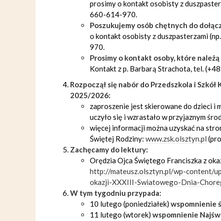
prosimy o kontakt osobisty z duszpaster
660-614-970.
Poszukujemy osób chętnych do dołąc
o kontakt osobisty z duszpasterzami (n
970.
Prosimy o kontakt osoby, które należą 
Kontakt z p. Barbarą Strachota, tel. (+
Rozpoczął się nabór do Przedszkola i Szkół K
2025/2026:
zaproszenie jest skierowane do dzieci i 
uczyło się i wzrastało w przyjaznym śro
więcej informacji można uzyskać na str
Świętej Rodziny:
www.zsk.olsztyn.pl
(pro
Zachęcamy do lektury:
Orędzia Ojca Świętego Franciszka z oka
http://mateusz.olsztyn.pl/wp-content/
okazji-XXXIII-Swiatowego-Dnia-Chore
W tym tygodniu przypada:
10 lutego (poniedziałek)
wspomnienie św
11 lutego (wtorek)
wspomnienie Najświ