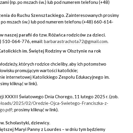
zami (np. po mszach św.) lub pod numerem telefonu (+48)
zenia do Ruchu Szensztackiego
. Zainteresowanych prosimy
p. po mszach św.) lub pod numerem telefonu (+48) 660-614-
w naszej parafii do tzw. Różańca rodziców za dzieci
.
48) 510-064-776, email:
barbarastrachota72@gmail.com
.
atolickich im. Świętej Rodziny w Olsztynie na rok
młodzieży, których rodzice chcieliby, aby ich potomstwo
dowisku promującym wartości katolickie;
onie internetowej Katolickiego Zespołu Edukacyjnego im.
simy kliknąć w link).
zji XXXIII Światowego Dnia Chorego, 11 lutego 2025 r. (zob.
uploads/2025/02/Oredzie-Ojca-Swietego-Franciszka-z-
go.pdf
; prosimy kliknąć w link).
. Scholastyki, dziewicy
.
ętszej Maryi Panny z Lourdes
–
w dniu tym będziemy