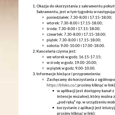
Okazja do skorzystania z sakramentu pokuty
Sakramentu
, jest w tym tygodniu w następuj
poniedziałek: 7.30-8.00 i 17.15-18.00;
wtorek: 7.30-8.00 i 17.15-18.00;
środa: 7.30-8.00 i 17.15-18.00;
czwartek: 7.30-8.00 i 17.15-18.00;
piątek: 7.30-8.00 i 17.15-18.00;
sobota: 9.00-10.00 i 17.00-18.00.
Kancelaria
czynna jest:
we wtorek w godz. 16.15-17.15;
w środę w godz. 19.00-20.00;
w piątek w godz. 9.00-10.00.
Informacje bieżące i przypomnienia:
Zachęcamy do korzystania z ogólnopolsk
https://blisko.co/
; prosimy kliknąć w link)
w aplikacji jest dostępny kanał 
intencje mszalne), który można z
„pod ręką” np. w urządzeniu mobi
korzystanie z aplikacji jest intuicy
prosimy kliknąć w link):