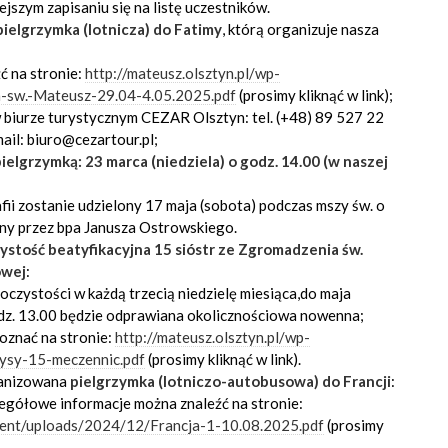
jszym zapisaniu się na listę uczestników.
pielgrzymka (lotnicza) do Fatimy
, którą organizuje nasza
ć na stronie:
http://mateusz.olsztyn.pl/wp-
-sw.-Mateusz-29.04-4.05.2025.pdf
(prosimy kliknąć w link);
w biurze turystycznym CEZAR Olsztyn: tel. (+48) 89 527 22
mail: biuro@cezartour.pl;
elgrzymką: 23 marca (niedziela) o godz. 14.00 (w naszej
fii zostanie udzielony 17 maja (sobota) podczas mszy św. o
ony przez bpa Janusza Ostrowskiego.
ystość beatyfikacyjna
15 sióstr ze Zgromadzenia św.
owej
:
czystości w każdą trzecią niedzielę miesiąca,do maja
odz. 13.00 będzie odprawiana okolicznościowa nowenna;
poznać na stronie:
http://mateusz.olsztyn.pl/wp-
ysy-15-meczennic.pdf
(prosimy kliknąć w link).
ganizowana
pielgrzymka (lotniczo-autobusowa) do Francji
:
zegółowe informacje można znaleźć na stronie:
ntent/uploads/2024/12/Francja-1-10.08.2025.pdf
(prosimy