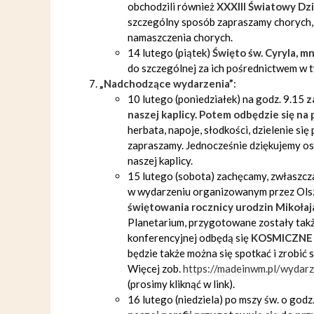
obchodzili również
XXXIII Światowy Dz
szczególny sposób zapraszamy chorych, 
namaszczenia chorych.
14 lutego (piątek)
Święto św. Cyryla, m
do szczególnej za ich pośrednictwem w t
„Nadchodzące wydarzenia”
:
10 lutego (poniedziałek) na godz. 9.15
z
naszej kaplicy. Potem odbędzie się na
herbata, napoje, słodkości, dzielenie się
zapraszamy. Jednocześnie dziękujemy o
naszej kaplicy.
15 lutego (sobota) zachęcamy, zwłaszcza 
w wydarzeniu organizowanym przez Olsz
świętowania rocznicy urodzin Mikołaj
Planetarium, przygotowane zostały także
konferencyjnej odbędą się
KOSMICZN
będzie także można się spotkać i zrobić 
Więcej zob.
https://madeinwm.pl/wydarz
(prosimy kliknąć w link).
16 lutego (niedziela) po mszy św. o god