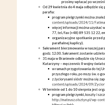
prosimy wpłacać po wcześnie
Od
29 kwietnia do 4 maja
odbędzie się
parafia:
program pielgrzymki można znaleź
content/uploads/2024/11/Fatima
więcej informacji można uzyskać 
77, tel./fax (+48) 89 535 12 22, e
organizacyjne spotkanie przed pi
parafialnej kaplicy)
.
Sakrament bierzmowania
w naszej para
godz. 12.00. Sakrament zostanie udziel
31 maja w Braniewie odbędzie się
Urocz
Katarzyny – męczennic II wojny świat
w ramach przygotowania do tej Uro
przyszłego roku, po mszy św. o g
z życiorysami sióstr można się za
content/uploads/2024/09/Zycior
W terminie
od
1 do 10 sierpnia
jest or
program pielgrzymki, koszty i szc
http://mateusz.olsztyn.pl/wp-co
kliknąć w link);