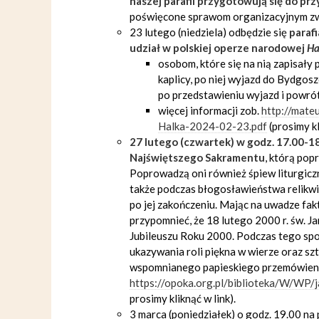
naszej parafii przygotowują się do prz
poświęcone sprawom organizacyjnym zwią
23 lutego (niedziela) odbędzie się
paraf
udział w polskiej operze narodowej
Ha
osobom, które się na nią zapisały
kaplicy, po niej wyjazd do Bydgosz
po przedstawieniu wyjazd i powrót
więcej informacji zob.
http://mate
Halka-2024-02-23.pdf
(prosimy kl
27 lutego (czwartek) w godz. 17.00-18
Najświętszego Sakramentu
, którą po
Poprowadzą oni również śpiew liturgiczn
także podczas błogosławieństwa relikwia
po jej zakończeniu. Mając na uwadze fa
przypomnieć, że 18 lutego 2000 r. św. Ja
Jubileuszu Roku 2000. Podczas tego spo
ukazywania roli piękna w wierze oraz sz
wspomnianego papieskiego przemówieni
https://opoka.org.pl/biblioteka/W/WP/
prosimy kliknąć w link).
3 marca (poniedziałek) o godz. 19.00 na 