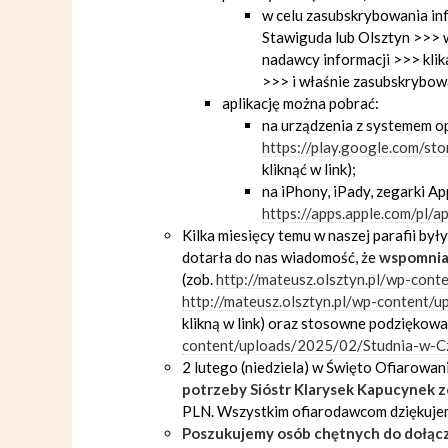
w celu zasubskrybowania in
Stawiguda lub Olsztyn >>> w
nadawcy informacji >>> klik
>>> i właśnie zasubskrybowal
aplikację można pobrać:
na urządzenia z systemem o
https://play.google.com/st
kliknąć w link);
na iPhony, iPady, zegarki A
https://apps.apple.com/pl/
Kilka miesięcy temu w naszej parafii był
dotarła do nas wiadomość, że
wspomnian
(zob.
http://mateusz.olsztyn.pl/wp-con
http://mateusz.olsztyn.pl/wp-content/
klikną w link) oraz stosowne podziękowa
content/uploads/2025/02/Studnia-w-C
2 lutego (niedziela) w Święto Ofiarowan
potrzeby Sióstr Klarysek Kapucynek 
PLN. Wszystkim ofiarodawcom dziękujem
Poszukujemy osób chętnych do dołąc