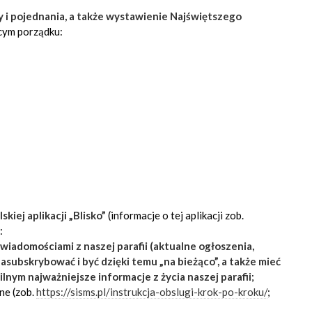
 i pojednania, a także wystawienie Najświętszego
ącym porządku:
iej aplikacji „Blisko”
(informacje o tej aplikacji zob.
:
z wiadomościami z naszej parafii (aktualne ogłoszenia,
asubskrybować i być dzięki temu „na bieżąco”, a także mieć
lnym najważniejsze informacje z życia naszej parafii
;
jne (zob.
https://sisms.pl/instrukcja-obslugi-krok-po-kroku/
;