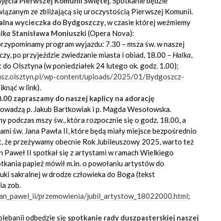
yjęcia Pierwszej Komunii Świętej
. Spotkanie będzie
zanym ze zbliżającą się uroczystością Pierwszej Komunii.
ialna wycieczka do Bydgoszczy
, w czasie której weźmiemy
lka
Stanisława Moniuszki
(Opera Nova):
 przypominamy program wyjazdu: 7.30 – msza św. w naszej
czy, po przyjeździe zwiedzanie miasta i obiad, 18.00 –
Halka
,
 do Olsztyna (w poniedziałek 24 lutego ok. godz. 1.00);
usz.olsztyn.pl/wp-content/uploads/2025/01/Bydgoszcz-
iknąć w link).
.00 zapraszamy do naszej kaplicy na adorację
prowadzą p. Jakub Bartkowiak i p. Magda Wesołowska.
y podczas mszy św., która rozpocznie się o godz. 18.00, a
mi św. Jana Pawła II, które będą miały miejsce bezpośrednio
kt, że przeżywamy obecnie Rok Jubileuszowy 2025, warto też
n Paweł II spotkał się z artystami w ramach Wielkiego
tkania papież mówił m.in. o powołaniu artystów do
tuki sakralnej w drodze człowieka do Boga (tekst
a zob.
jan_pawel_ii/przemowienia/jubil_artystow_18022000.html
;
plebanii odbędzie się
spotkanie rady duszpasterskiej naszej