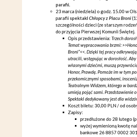
parafii
.
23 marca (niedziela) o godz. 15.00 w Ol
parafii
spektakl
Chłopcy z Placu Broni
(1
szczególności dzieci (ze starszym rodzeń
do przyjęcia Pierwszej Komunii Świętej.
Opis przedstawienia:
Trzech doros
Temat wypracowania brzmi: >>Honor
Broni”<<. Dzięki tej pracy odkrywają
utracili, wstępując w dorosłość. Aby
własnymi dziećmi, muszą przywróci
Honor, Prawdę. Pomoże im w tym pon
przekomicznymi sposobami, insceniz
Teatralnym Widzem, którego w bardz
umieją pojąć sami. Przedstawienie o
Spektakl dedykowany jest dla widzó
Koszt biletu: 30,00 PLN / od osob
Zapisy:
przedłużone do 28 lutego (p
wyżej wymienioną kwotę nale
bankowe 26 8857 0002 301