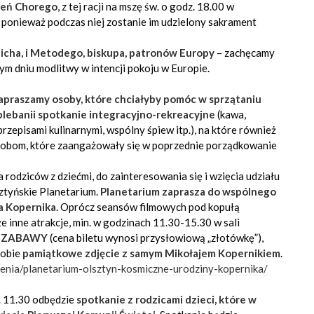
ień Chorego
, z tej racji na mszę św. o godz. 18.00 w
ponieważ podczas niej zostanie im udzielony sakrament
nicha, i Metodego, biskupa, patronów Europy
– zachęcamy
ym dniu modlitwy w intencji pokoju w Europie.
apraszamy osoby, które chciałyby pomóc w sprzątaniu
 plebanii spotkanie integracyjno-rekreacyjne
(kawa,
 przepisami kulinarnymi, wspólny śpiew itp.), na które również
sobom, które zaangażowały się w poprzednie porządkowanie
rodziców z dziećmi, do zainteresowania się i wzięcia udziału
tyńskie Planetarium.
Planetarium zaprasza do wspólnego
a Kopernika
. Oprócz seansów filmowych pod kopułą
 inne atrakcje, min. w godzinach 11.30-15.30 w sali
E ZABAWY
(cena biletu wynosi przysłowiową „złotówkę”),
sobie
pamiątkowe zdjęcie z samym Mikołajem Kopernikiem
.
enia/planetarium-olsztyn-kosmiczne-urodziny-kopernika/
z. 11.30 odbędzie
spotkanie z rodzicami dzieci, które w