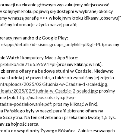
formacji na ekranie głównym wyszukujemy miejscowość
 kolejnym kroku pojawią się dostępni w wybranej okolicy
amy w naszą parafię >>> w kolejnym kroku klikamy „obserwuj”
iśmy informacje z życia naszej parafii;
peracyjnym android z Google Play:
ore/apps/details?id=sisms.groups_only&hl=pl&gl=PL
(prosimy
pple Watch i komputery Mac z App Store:
app/blisko/id821655959?l=pl
(prosimy kliknąć w link).
y zbierane
ofiary na budowę studni w Czadzie
. Niedawno
a studnia już powstała
, a także otrzymaliśmy jej zdjęcia
tent/uploads/2025/02/Studnia-w-Czadzie-1-scaled.jpg
,
uploads/2025/02/Studnia-w-Czadzie-2-scaled.jpg
; prosimy
nie (zob.
http://mateusz.olsztyn.pl/wp-
zadzie-podziekowanie.pdf
; prosimy kliknąć w link).
ia Pańskiego były w naszej parafii zbierane
ofiary na
ze Szczytna
. Na ten cel zebrano i przekazano kwotę 1,5 tys.
y za hojność serca.
zenia do wspólnoty Żywego Różańca
. Zainteresowanych