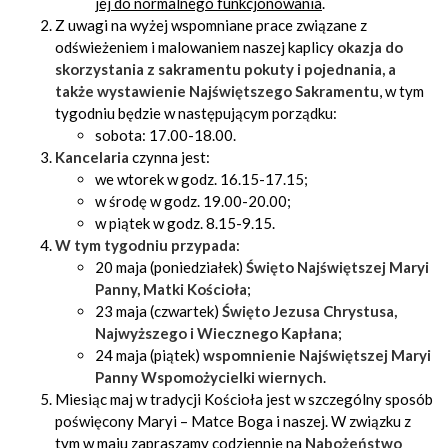
jej do normalnego funkcjonowania
.
Z uwagi na wyżej wspomniane prace związane z
odświeżeniem i malowaniem naszej kaplicy
okazja do
skorzystania z sakramentu pokuty i pojednania, a
także wystawienie Najświętszego Sakramentu
, w tym
tygodniu będzie w następującym porządku:
sobota: 17.00-18.00.
Kancelaria
czynna jest:
we wtorek w godz. 16.15-17.15;
w środę w godz. 19.00-20.00;
w piątek w godz. 8.15-9.15.
W tym tygodniu przypada
:
20 maja (poniedziałek)
Święto Najświętszej Maryi
Panny, Matki Kościoła
;
23 maja (czwartek)
Święto Jezusa Chrystusa,
Najwyższego i Wiecznego Kapłana
;
24 maja (piątek)
wspomnienie Najświętszej Maryi
Panny Wspomożycielki wiernych
.
Miesiąc maj w tradycji Kościoła jest w szczególny sposób
poświęcony Maryi – Matce Boga i naszej. W związku z
tym w maju zapraszamy codziennie na
Nabożeństwo