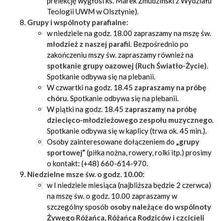
prelekcję wygłosi ks. Marek Żmudziński z Wydziału
Teologii UWM w Olsztynie).
Grupy i wspólnoty parafialne
:
w niedziele na godz. 18.00 zapraszamy na mszę św.
młodzież z naszej parafii
. Bezpośrednio po
zakończeniu mszy św. zapraszamy również na
spotkanie grupy oazowej (Ruch Światło-Życie)
.
Spotkanie odbywa się na plebanii.
W czwartki na godz. 18.45
zapraszamy na próbę
chóru
. Spotkanie odbywa się na plebanii.
W piątki na godz. 18.45
zapraszamy na próbę
dziecięco-młodzieżowego zespołu muzycznego
.
Spotkanie odbywa się w kaplicy (trwa ok. 45 min.).
Osoby zainteresowane dołączeniem do
„grupy
sportowej”
(piłka nożna, rowery, rolki itp.) prosimy
o kontakt: (+48) 660-614-970.
Niedzielne msze św. o godz. 10.00
:
w I niedziele miesiąca (najbliższa będzie 2 czerwca)
na mszę św. o godz. 10.00 zapraszamy w
szczególny sposób
osoby należące do
wspólnoty
Żywego Różańca, Różańca Rodziców i czcicieli