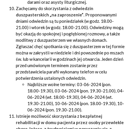
darami oraz asysty liturgicznej.
Zachęcamy do skorzystania z
odwiedzin
duszpasterskich „na zaproszenie”
. Proponowanymi
dniami odwiedzin są tu poniedziałek (w godz. 18.00-
21.00) i wtorek (w godz. 18.00-21.00). Odwiedziny mogą
być okazją do spokojnej i pogłębionej rozmowy, a także
modlitwy z duszpasterzem we własnych domach.
Zgłaszać chęć spotkania się z duszpasterzem w tej formie
można w zakrystii w niedziele i dni powszednie po mszach
św. lub w kancelarii w godzinach jej otwarcia. Jeden dzień
przed umówionym terminem zostanie przez
przedstawiciela parafii wykonany telefon w celu
potwierdzenia ustalonych odwiedzin.
Najbliższe wolne terminy: 03-06-2024 (pon.
18.00-19.30), 03-06-2024 (pon. 19.30-21.00), 04-
06-2024 (wt. 18.00-19.30), 04-06-2024 (wt.
19.30-21.00), 10-06-2024 (pon. 18.00-19.30), 10-
06-2024 (pon. 19.30-21.00).
Istnieje możliwość skorzystania z
bezpłatnej
rehabilitacji w domu pacjenta przez osoby przewlekle
chore, leżące, z trudnościami w poruszaniu się, z