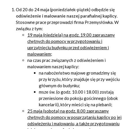
Od 20 do 24 maja (poniedziałek-piątek) odbędzie się
odświeżenie i malowanie naszej parafialnej
kaplicy
.
Stosowne prace przeprowadzi firma Przemysłówka. W
związku z tym:
19 maja (niedziela) na godz. 19.00 zapraszamy
chętnych do pomocy w przygotowaniu i
uprzątnięciu budynku przed odświeżeniem i
malowaniem
;
na czas prac związanych z odświeżeniem i
malowaniem naszej kaplicy:
na nabożeństwo majowe gromadzimy się
przy krzyżu, który znajduje się przy wejściu
głównym do budynku;
msze św. (o godz. 10.00 i 18.00) zostają
przeniesione do pokoju gościnnego (obok
kancelarii), który mieści się na plebanii;
25 maja (sobota) na godz. 8.00 zapraszamy
chętnych do pomocy w posprzątaniu kaplicy po jej
odświeżeniu i malowaniu, a także przygotowaniu