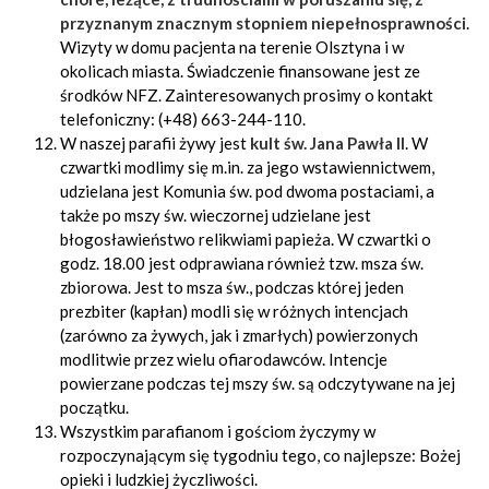
przyznanym znacznym stopniem niepełnosprawności
.
Wizyty w domu pacjenta na terenie Olsztyna i w
okolicach miasta. Świadczenie finansowane jest ze
środków NFZ. Zainteresowanych prosimy o kontakt
telefoniczny: (+48) 663-244-110.
W naszej parafii żywy jest
kult św. Jana Pawła II
. W
czwartki modlimy się m.in. za jego wstawiennictwem,
udzielana jest Komunia św. pod dwoma postaciami, a
także po mszy św. wieczornej udzielane jest
błogosławieństwo relikwiami papieża. W czwartki o
godz. 18.00 jest odprawiana również tzw. msza św.
zbiorowa. Jest to msza św., podczas której jeden
prezbiter (kapłan) modli się w różnych intencjach
(zarówno za żywych, jak i zmarłych) powierzonych
modlitwie przez wielu ofiarodawców. Intencje
powierzane podczas tej mszy św. są odczytywane na jej
początku.
Wszystkim parafianom i gościom życzymy w
rozpoczynającym się tygodniu tego, co najlepsze: Bożej
opieki i ludzkiej życzliwości.