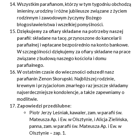
Wszystkim parafianom, którzy w tym tygodniu obchodzą
imieniny, urodziny i różne jubileusze związane z życiem
rodzinnym i zawodowym życzymy Bożego
błogosławieństwa i wszelkiej pomyślności.
Dziękujemy za ofiary składane na potrzeby naszej
parafii
: składane na tacę, przynoszone do kancelarii
parafialnej i wpłacane bezpośrednio na konto bankowe.
W szczególności dziękujemy za ofiary składane na prace
związane z budową naszego kościoła i domu
parafialnego.
W ostatnim czasie
do wieczności odszedł
nasz
parafianin Zenon Skorupski. Najbliższej rodzinie,
krewnym i przyjaciołom zmarłego raz jeszcze składamy
najserdeczniejsze kondolencje, a także zapewniamy o
modlitwie.
Zapowiedzi przedślubne
:
Piotr Jerzy Leśniak, kawaler, zam. w parafii św.
Mateusza Ap. i Ew. w Olsztynie, i Alicja Zielińska,
panna, zam. w parafii św. Mateusza Ap. i Ew. w
Olsztynie – zap. 1.