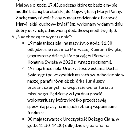
Majowe
o godz. 17.45, podczas którego będziemy się
modlić Litanią Loretańską do Najświętszej Maryi Panny.
Zachęcamy również, aby w maju codziennie ofiarować
Maryi jakiś „duchowy kwiat” (np. wykonany w danym dniu
dobry uczynek, odmówioną dodatkową modlitwę itp.).
„Nadchodzące wydarzenia”
:
19 maja (niedziela) na mszy św. o godz. 11.30
odbędzie się
rocznica Pierwszej Komunii Świętej
(zapraszamy dzieci, które przyjęły Pierwszą
Komunię Świętą w 2023 r., wraz z rodzinami).
19 maja (niedziela, Uroczystość Zesłania Ducha
Świętego) po wszystkich mszach św. odbędzie się w
naszej parafii również
zbiórka funduszy
przeznaczonych na wsparcie wolontariatu
misyjnego
. Będziemy w tym dniu gościć
wolontariuszy, którzy krótko przedstawią
specyfikę pracy na misjach i zbiorą wspomniane
fundusze;
30 maja (czwartek, Uroczystość Bożego Ciała, w
godz. 12.30-14.00) odbędzie się
parafialna