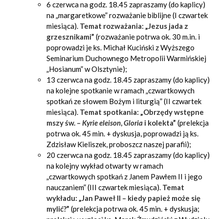
6 czerwca na godz. 18.45 zapraszamy (do kaplicy)
na „margaretkowe” rozważanie biblijne (I czwartek
miesiąca).
Temat rozważania: „Jezus jada z
grzesznikami”
(rozważanie potrwa ok. 30 m.in. i
poprowadzi je ks. Michał Kuciński z Wyższego
Seminarium Duchownego Metropolii Warmińskiej
„Hosianum” w Olsztynie);
13 czerwca na godz. 18.45 zapraszamy (do kaplicy)
na kolejne spotkanie w ramach „czwartkowych
spotkań ze słowem Bożym i liturgią” (II czwartek
miesiąca).
Temat spotkania: „Obrzędy wstępne
mszy św. –
Kyrie eleison
,
Gloria
i kolekta”
(prelekcja
potrwa ok. 45 min. + dyskusja, poprowadzi ją ks.
Zdzisław Kieliszek, proboszcz naszej parafii);
20 czerwca na godz. 18.45 zapraszamy (do kaplicy)
na kolejny wykład otwarty w ramach
„czwartkowych spotkań z Janem Pawłem II i jego
nauczaniem” (III czwartek miesiąca).
Temat
wykładu: „Jan Paweł II – kiedy papież może się
mylić?”
(prelekcja potrwa ok. 45 min. + dyskusja;