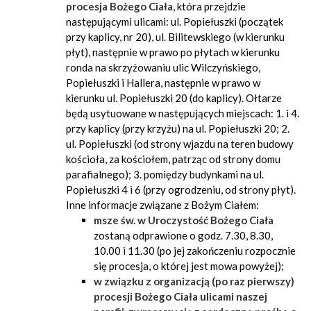
procesja Bożego Ciała
, która przejdzie
następującymi ulicami: ul. Popiełuszki (początek
przy kaplicy, nr 20), ul. Bilitewskiego (w kierunku
płyt), następnie w prawo po płytach w kierunku
ronda na skrzyżowaniu ulic Wilczyńskiego,
Popiełuszki i Hallera, następnie w prawo w
kierunku ul. Popiełuszki 20 (do kaplicy). Ołtarze
będą usytuowane w następujących miejscach: 1. i 4.
przy kaplicy (przy krzyżu) na ul. Popiełuszki 20; 2.
ul. Popiełuszki (od strony wjazdu na teren budowy
kościoła, za kościołem, patrząc od strony domu
parafialnego); 3. pomiędzy budynkami na ul.
Popiełuszki 4 i 6 (przy ogrodzeniu, od strony płyt).
Inne informacje związane z Bożym Ciałem:
msze św. w
Uroczystość Bożego Ciała
zostaną odprawione o godz. 7.30, 8.30,
10.00 i 11.30 (po jej zakończeniu rozpocznie
się procesja, o której jest mowa powyżej);
w związku z organizacją (po raz pierwszy)
procesji Bożego Ciała ulicami naszej