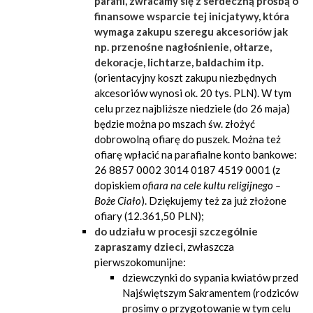
parafii, zwracamy się z serdeczną prośbą o
finansowe wsparcie tej inicjatywy, która
wymaga zakupu szeregu akcesoriów jak
np. przenośne nagłośnienie, ołtarze,
dekoracje, lichtarze, baldachim itp.
(orientacyjny koszt zakupu niezbędnych
akcesoriów wynosi ok. 20 tys. PLN). W tym
celu przez najbliższe niedziele (do 26 maja)
będzie można po mszach św. złożyć
dobrowolną ofiarę do puszek. Można też
ofiarę wpłacić na parafialne konto bankowe:
26 8857 0002 3014 0187 4519 0001 (z
dopiskiem
ofiara na cele kultu religijnego
–
Boże Ciało
). Dziękujemy też za już złożone
ofiary (12.361,50 PLN);
do udziału w procesji szczególnie
zapraszamy dzieci
, zwłaszcza
pierwszokomunijne:
dziewczynki do sypania kwiatów przed
Najświętszym Sakramentem (rodziców
prosimy o przygotowanie w tym celu