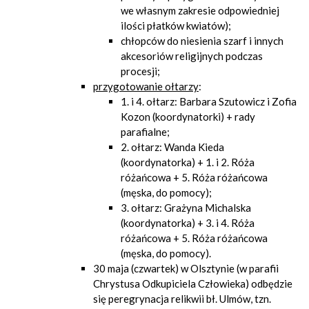
we własnym zakresie odpowiedniej
ilości płatków kwiatów);
chłopców do niesienia szarf i innych
akcesoriów religijnych podczas
procesji;
przygotowanie ołtarzy
:
1. i 4. ołtarz: Barbara Szutowicz i Zofia
Kozon (koordynatorki) + rady
parafialne;
2. ołtarz: Wanda Kieda
(koordynatorka) + 1. i 2. Róża
różańcowa + 5. Róża różańcowa
(męska, do pomocy);
3. ołtarz: Grażyna Michalska
(koordynatorka) + 3. i 4. Róża
różańcowa + 5. Róża różańcowa
(męska, do pomocy).
30 maja (czwartek) w Olsztynie (w parafii
Chrystusa Odkupiciela Człowieka) odbędzie
się peregrynacja relikwii bł. Ulmów, tzn.