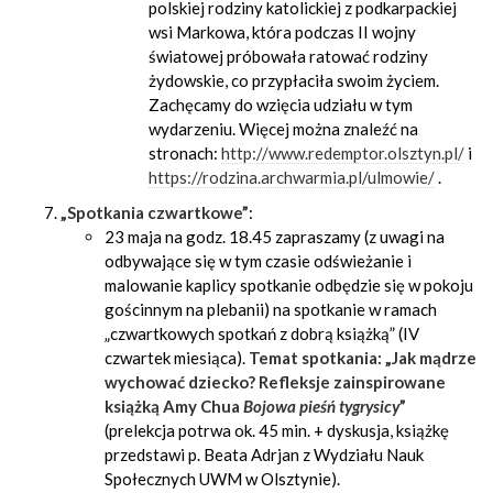
polskiej rodziny katolickiej z podkarpackiej
wsi Markowa, która podczas II wojny
światowej próbowała ratować rodziny
żydowskie, co przypłaciła swoim życiem.
Zachęcamy do wzięcia udziału w tym
wydarzeniu. Więcej można znaleźć na
stronach:
http://www.redemptor.olsztyn.pl/
i
https://rodzina.archwarmia.pl/ulmowie/
.
„Spotkania czwartkowe”
:
23 maja na godz. 18.45 zapraszamy (z uwagi na
odbywające się w tym czasie odświeżanie i
malowanie kaplicy spotkanie odbędzie się w pokoju
gościnnym na plebanii) na spotkanie w ramach
„czwartkowych spotkań z dobrą książką” (IV
czwartek miesiąca).
Temat spotkania: „Jak mądrze
wychować dziecko? Refleksje zainspirowane
książką Amy Chua
Bojowa pieśń tygrysicy
”
(prelekcja potrwa ok. 45 min. + dyskusja, książkę
przedstawi p. Beata Adrjan z Wydziału Nauk
Społecznych UWM w Olsztynie).