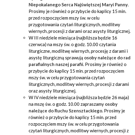
Niepokalanego Serca Najświętszej Maryi Panny
.
Prosimy je również o przybycie do kaplicy 15 min.
przed rozpoczęciem mszy św. w celu
przygotowania czytań liturgicznych, modlitwy
wiernych, procesji z darami oraz asysty liturgicznej.
W III niedziele miesiąca (najbliższa będzie 16
czerwca) na mszy św. o godz. 10.00 czytania
liturgiczne, modlitwę wiernych, procesję z darami i
asystę liturgiczną sprawują
osoby należące do
rad
parafialnych naszej parafii
. Prosimy je również o
przybycie do kaplicy 15 min. przed rozpoczęciem
mszy św. w celu przygotowania czytań
liturgicznych, modlitwy wiernych, procesji z darami
oraz asysty liturgicznej.
W IV niedziele miesiąca (najbliższa będzie 26 maja)
na mszę św. o godz. 10.00 zapraszamy
osoby
należące do
Ruchu Szensztackiego
. Prosimy je
również o przybycie do kaplicy 15 min. przed
rozpoczęciem mszy św. w celu przygotowania
czytań liturgicznych, modlitwy wiernych, procesji z