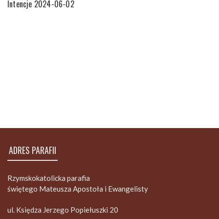
Intencje 2024-06-02
ADRES PARAFII
Rzymskokatolicka parafia
świętego Mateusza Apostoła i Ewangelisty
ul. Księdza Jerzego Popiełuszki 20