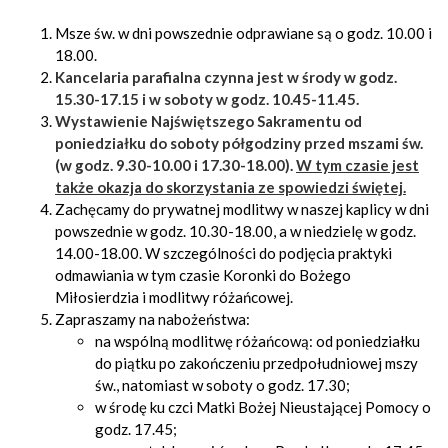
Msze św. w dni powszednie odprawiane są o godz. 10.00 i
18.00.
Kancelaria parafialna czynna jest w środy w godz.
15.30-17.15 i w soboty w godz. 10.45-11.45.
Wystawienie Najświętszego Sakramentu od
poniedziałku do soboty półgodziny przed mszami św.
(w godz. 9.30-10.00 i 17.30-18.00).
W tym czasie jest
także okazja do skorzystania ze spowiedzi świętej.
Zachęcamy do prywatnej modlitwy w naszej kaplicy w dni
powszednie w godz. 10.30-18.00, a w niedzielę w godz.
14.00-18.00. W szczególności do podjęcia praktyki
odmawiania w tym czasie Koronki do Bożego
Miłosierdzia i modlitwy różańcowej.
Zapraszamy na nabożeństwa:
na wspólną modlitwę różańcową: od poniedziałku
do piątku po zakończeniu przedpołudniowej mszy
św., natomiast w soboty o godz. 17.30;
w środę ku czci Matki Bożej Nieustającej Pomocy o
godz. 17.45;