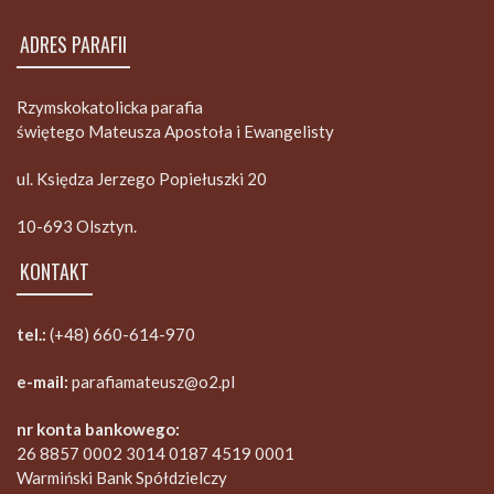
ADRES PARAFII
Rzymskokatolicka parafia
świętego Mateusza Apostoła i Ewangelisty
ul. Księdza Jerzego Popiełuszki 20
10-693 Olsztyn.
KONTAKT
tel.:
(+48) 660-614-970
e-mail:
parafiamateusz@o2.pl
nr konta bankowego:
26 8857 0002 3014 0187 4519 0001
Warmiński Bank Spółdzielczy