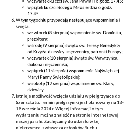
w czwartek ku czci św. Jana Pawła II o godz. 17.45;
w piątek ku czci Bożego Miłosierdzia o godz.
17.45.
W tym tygodniu przypadają następujące wspomnienia i
święta:
we wtorek (8 sierpnia) wspomnienie św. Dominika,
prezbitera;
w środę (9 sierpnia) święto św. Teresy Benedykty
od Krzyża, dziewicy i męczennicy, patronki Europy;
w czwartek (10 sierpnia) święto św. Wawrzyńca,
diakona i męczennika;
w piątek (11 sierpnia) wspomnienie Najświętszej
Maryi Panny Świętolipskiej;
w sobotę (12 sierpnia) wspomnienie św. Klary,
dziewicy.
Istnieje możliwość wzięcia udziału w pielgrzymce do
Szensztatu. Termin pielgrzymki jest planowany na 13-
19 września 2024 r. Więcej informacji o tym
wydarzeniu można znaleźć na stronie internetowej
naszej parafii. Zachęcamy do udziału w tej
pielgrzymce, zwłaszcza członków Ruchu