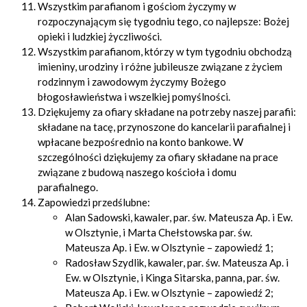
Wszystkim parafianom i gościom życzymy w
rozpoczynającym się tygodniu tego, co najlepsze: Bożej
opieki i ludzkiej życzliwości.
Wszystkim parafianom, którzy w tym tygodniu obchodzą
imieniny, urodziny i różne jubileusze związane z życiem
rodzinnym i zawodowym życzymy Bożego
błogosławieństwa i wszelkiej pomyślności.
Dziękujemy za ofiary składane na potrzeby naszej parafii:
składane na tacę, przynoszone do kancelarii parafialnej i
wpłacane bezpośrednio na konto bankowe. W
szczególności dziękujemy za ofiary składane na prace
związane z budową naszego kościoła i domu
parafialnego.
Zapowiedzi przedślubne:
Alan Sadowski, kawaler, par. św. Mateusza Ap. i Ew.
w Olsztynie, i Marta Chełstowska par. św.
Mateusza Ap. i Ew. w Olsztynie – zapowiedź 1;
Radosław Szydlik, kawaler, par. św. Mateusza Ap. i
Ew. w Olsztynie, i Kinga Sitarska, panna, par. św.
Mateusza Ap. i Ew. w Olsztynie – zapowiedź 2;