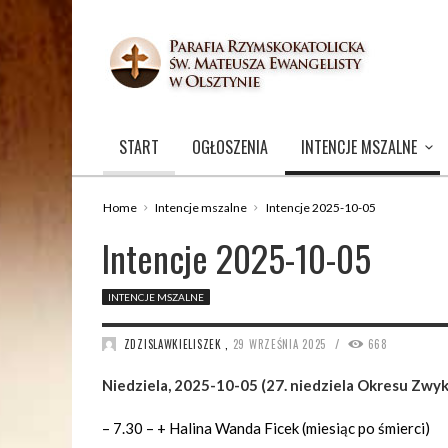
START
OGŁOSZENIA
INTENCJE MSZALNE
Home
Intencje mszalne
Intencje 2025-10-05
Intencje 2025-10-05
INTENCJE MSZALNE
/
ZDZISLAWKIELISZEK
,
29 WRZEŚNIA 2025
668
Niedziela, 2025-10-05 (27. niedziela Okresu Zwy
– 7.30 – + Halina Wanda Ficek (miesiąc po śmierci)