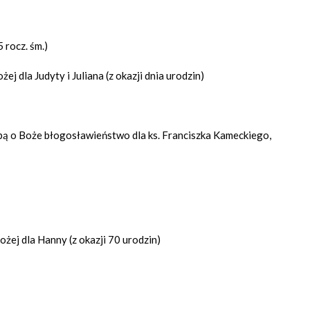
 rocz. śm.)
j dla Judyty i Juliana (z okazji dnia urodzin)
bą o Boże błogosławieństwo dla ks. Franciszka Kameckiego,
żej dla Hanny (z okazji 70 urodzin)