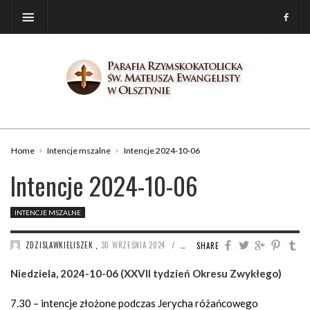
Home
Intencje mszalne
Intencje 2024-10-06
Intencje 2024-10-06
INTENCJE MSZALNE
/
ZDZISLAWKIELISZEK
,
30 WRZEŚNIA 2024
1094
SHARE
Niedziela, 2024-10-06 (XXVII tydzień Okresu Zwykłego)
7.30 – intencje złożone podczas Jerycha różańcowego