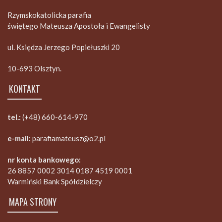
Rzymskokatolicka parafia
świętego Mateusza Apostoła i Ewangelisty
ul. Księdza Jerzego Popiełuszki 20
10-693 Olsztyn.
KONTAKT
tel.:
(+48) 660-614-970
e-mail:
parafiamateusz@o2.pl
nr konta bankowego:
26 8857 0002 3014 0187 4519 0001
Warmiński Bank Spółdzielczy
MAPA STRONY