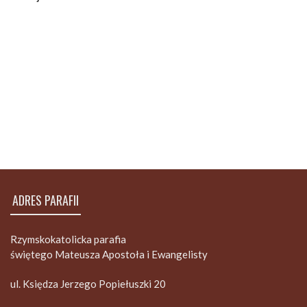
ADRES PARAFII
Rzymskokatolicka parafia
świętego Mateusza Apostoła i Ewangelisty
ul. Księdza Jerzego Popiełuszki 20