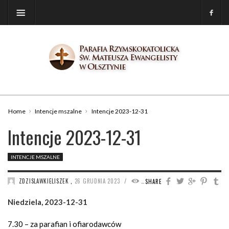
Home
Intencje mszalne
Intencje 2023-12-31
Intencje 2023-12-31
INTENCJE MSZALNE
/
ZDZISLAWKIELISZEK
,
26 GRUDNIA 2023
1678
SHARE
Niedziela, 2023-12-31
7.30 – za parafian i ofiarodawców