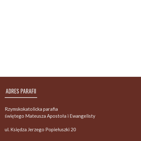
ADRES PARAFII
Rzymskokatolicka parafia
świętego Mateusza Apostoła i Ewangelisty
ul. Księdza Jerzego Popiełuszki 20