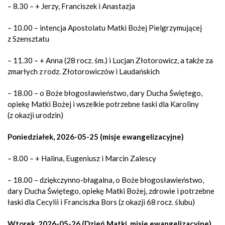
– 8.30 – + Jerzy, Franciszek i Anastazja
– 10.00 – intencja Apostolatu Matki Bożej Pielgrzymującej
z Szensztatu
– 11.30 – + Anna (28 rocz. śm.) i Lucjan Złotorowicz, a także za
zmarłych z rodz. Złotorowiczów i Laudańskich
– 18.00 – o Boże błogosławieństwo, dary Ducha Świętego,
opiekę Matki Bożej i wszelkie potrzebne łaski dla Karoliny
(z okazji urodzin)
Poniedziałek, 2026-05-25 (misje ewangelizacyjne)
– 8.00 – + Halina, Eugeniusz i Marcin Zalescy
– 18.00 – dziękczynno-błagalna, o Boże błogosławieństwo,
dary Ducha Świętego, opiekę Matki Bożej, zdrowie i potrzebne
łaski dla Cecylii i Franciszka Bors (z okazji 68 rocz. ślubu)
Wtorek, 2026-05-26 (Dzień Matki, misje ewangelizacyjne)